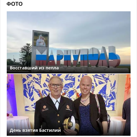
ФОТО
Восставший из пепла
День взятия Бастилии