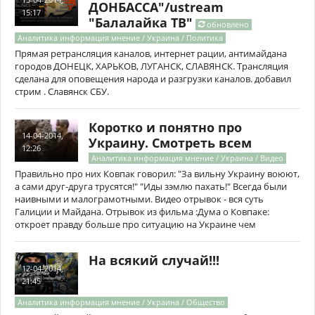
ДОНБАССА"/ustream
15:17
"Балалайка ТВ"
обновлено
Аналитика информация мнение / Украина / Политика
Прямая ретрансляция каналов, интернет рации, антимайдана
городов ДОНЕЦК, ХАРЬКОВ, ЛУГАНСК, СЛАВЯНСК. Трансляция
сделана для оповещения народа и разгрузки каналов. добавил
стрим . Славянск СБУ.
Коротко и понятно про
14-04-2014,
Украину. Смотреть всем
12:26
Аналитика информация мнение / Украина / Видео
Правильно про них Ковпак говорил: "За вильну Украину воюют,
а сами друг-друга трусятся!" "Иды зэмлю пахать!" Всегда были
наивными и малограмотными. Видео отрывок - вся суть
Галиции и Майдана. Отрывок из фильма :Дума о Ковпаке:
откроет правду больше про ситуацию на Украине чем
На всякий случай!!!
12-04-2014,
21:45
Аналитика информация мнение / Украина / Общество