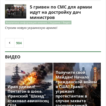
5 гривен по СМС для армии
5-04-2014,
идут на достройку дач
15:13
министров
Аналитика информация мнение / Украина / Видео
Строим новую украинскую армию!
904
ВИДЕО
Получите свой
Майдан! Начало
гражданской войны
Иран удивил!
в США? Трамп
Пентагон в шоке.
угрожает
Иранский "Шахед"
протестантам в
атаковал авианосец
случае захвата
США
госучреждений