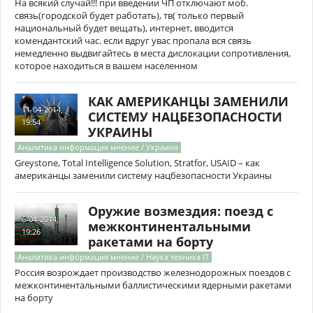
На всякий случай!!! при введении ЧП отключают моб.
связь(городской будет работать), тв( только первый
национальный будет вещать), интернет, вводится
комендантский час. если вдруг увас пропала вся связь
немедленно выдвигайтесь в места дислокации сопротивления,
которое находиться в вашем населенном
КАК АМЕРИКАНЦЫ ЗАМЕНИЛИ
11-04-2014,
СИСТЕМУ НАЦБЕЗОПАСНОСТИ
19:54
УКРАИНЫ
Аналитика информация мнение / Украина
Greystone, Total Intelligence Solution, Stratfor, USAID – как
американцы заменили систему нацбезопасности Украины
Оружие возмездия: поезд с
6-04-2014,
межконтинентальными
19:26
ракетами на борту
Аналитика информация мнение / Наука техника IT
Россия возрождает производство железнодорожных поездов с
межконтинентальными баллистическими ядерными ракетами
на борту