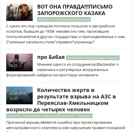
ВОТ ОНА ПРАВДА!!!ПИСЬМО
26-04-2014,
ЗАПОРОЖСКОГО КАЗАКА
21:06
Аналитика информация мнение
С каких это пор галицкие потомки польских и австрийских
холопов, бывшие до 1939г неизвестно кем, прожившие
полтысячелетия в других государствах и присоединённые к нам
Сталиным насильно,стали"справжні"украинцы?
про Бабая
Аналитика информация мнение
26-04-2014,
Мнение одного из сотрудников Blackwater о
18:23
наемника и регулярных вооруженных
формирований, найдено на просторах интернета.
Количество жертв в
22-04-2014,
результате взрыва на АЗС в
13:37
Переяслав-Хмельницком
возросло до четырех человек
Новости / Аналитика информация мнение / Украина
Причиной взрыва является ошибка при проектировании
автозаправочного комплекса или нарушение правил пожарной