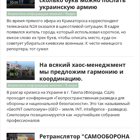
сколько букв можно послать
10:05
украинскую армию
Аналитика информация мнение / Видео
Во время прямого эфира из Краматорска корреспондент
телеканала N24 оказался в щекотливой ситуации. В кадре
появился житель города, который использовал короткое, но
емкое слово из трех букв, чтобы описать место, куда он
советует убираться киевским военным. К чести немецкого
репортера, тот сумел
На всякий хаос-менеджмент
16-04-2014,
мы предложим гармонию и
22:12
координацию.
Аналитика информация мнение / В мире
В разгар кризиса на Украине в г. Тампа (Флорида, США)
проходит конференция «Геопространственная разведка для
обороны и национальной безопасности». Это так называемый
«GeoINT симпозиум» (GEO – земля, INT, intelligence - разведка).
Симпозиум позиционируется как «крупнейшее собрание
профессионалов
Ретранслятор "САМООБОРОНА
15-04-2014,