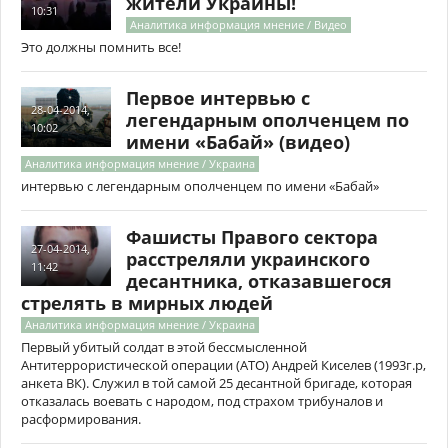
жители Украины!
10:31
Аналитика информация мнение / Видео
Это должны помнить все!
Первое интервью с
28-04-2014,
легендарным ополченцем по
10:02
имени «Бабай» (видео)
Аналитика информация мнение / Украина
интервью с легендарным ополченцем по имени «Бабай»
Фашисты Правого сектора
27-04-2014,
расстреляли украинского
11:42
десантника, отказавшегося
стрелять в мирных людей
Аналитика информация мнение / Украина
Первый убитый солдат в этой бессмысленной
Антитеррористической операции (АТО) Андрей Киселев (1993г.р,
анкета ВК). Служил в той самой 25 десантной бригаде, которая
отказалась воевать с народом, под страхом трибуналов и
расформирования.