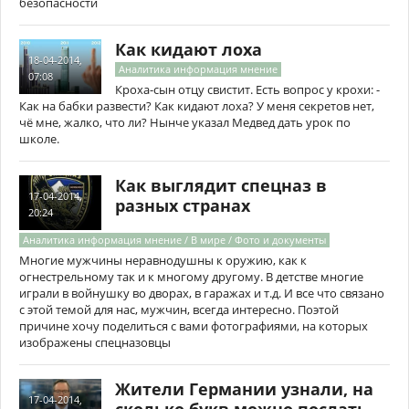
безопасности
Как кидают лоха
18-04-2014,
Аналитика информация мнение
07:08
Кроха-сын отцу свистит. Есть вопрос у крохи: -
Как на бабки развести? Как кидают лоха? У меня секретов нет,
чё мне, жалко, что ли? Нынче указал Медвед дать урок по
школе.
Как выглядит спецназ в
17-04-2014,
разных странах
20:24
Аналитика информация мнение / В мире / Фото и документы
Многие мужчины неравнодушны к оружию, как к
огнестрельному так и к многому другому. В детстве многие
играли в войнушку во дворах, в гаражах и т.д. И все что связано
с этой темой для нас, мужчин, всегда интересно. Поэтой
причине хочу поделиться с вами фотографиями, на которых
изображены спецназовцы
Жители Германии узнали, на
17-04-2014,