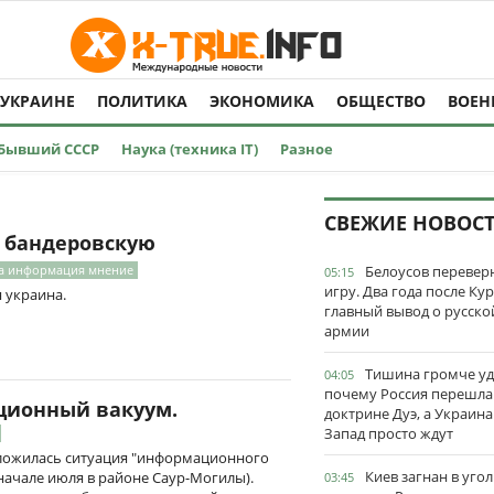
 УКРАИНЕ
ПОЛИТИКА
ЭКОНОМИКА
ОБЩЕСТВО
ВОЕН
Бывший СССР
Наука (техника IT)
Разное
СВЕЖИЕ НОВОС
а бандеровскую
а информация мнение
Белоусов перевер
05:15
игру. Два года после Ку
 украина.
главный вывод о русско
армии
Тишина громче уд
04:05
почему Россия перешла
ционный вакуум.
доктрине Дуэ, а Украина
Запад просто ждут
 сложилась ситуация "информационного
Киев загнан в угол
 начале июля в районе Саур-Могилы).
03:45