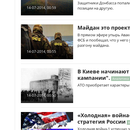
Защитники Донбасса попали 
14-07-2014, 00:59
позиции на другую.
Майдан это проек
В прямом эфире упырь Авак
ФСБ и пообещал, что у него
разгону майдана.
14-07-2014, 00:55
В Киеве начинают 
кампании".
Аналитика
АТО приобретает характеры
14-07-2014, 00:50
«Холодная» война
стратегия России
А
Холодная война-1 успешно 