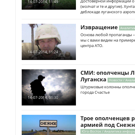
Достоверной информации о р
14-07-2014, 11:49
(молчат и те и другие). Хун
деблокаде луганского аэроп
Извращение
Аналити
Основа любой пропаганды –
мы с вами видим на приме
центра АТО.
14-07-2014, 11:24
СМИ: ополченцы Л
Луганска
Новости / Анал
Штурмовые колонны ополчен
города Счастье
14-07-2014, 01:30
Трое ополченцев 
армией под Снеж
Юго-Восток / Аналитика инфор