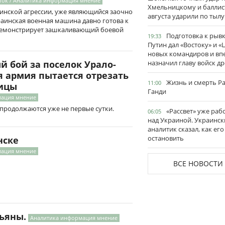
ток / Аналитика информация мнение
Хмельницкому и баллис
инской агрессии, уже являющийся заочно
августа ударили по тылу
раинская военная машина давно готова к
демонстрирует зашкаливающий боевой
Подготовка к рывк
19:33
Путин дал «Востоку» и «
новых командиров и вп
назначил главу войск д
 бой за поселок Урало-
я армия пытается отрезать
Жизнь и смерть Р
11:00
ницы
Ганди
мация мнение
продолжаются уже не первые сутки.
«Рассвет» уже раб
06:05
над Украиной. Украинск
аналитик сказал, как его
остановить
нске
мация мнение
ВСЕ НОВОСТИ
ьяны.
Аналитика информация мнение