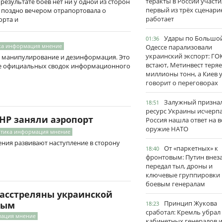
теракты в России участи
езультате боев нет ни у одной из сторон
первый из трёх сценари
та поздно вечером отрапортовала о
работает
орта и
Удары по Большо
01:36
ка информация мнение
Одессе парализовали
украинский экспорт: ГО
 манипулирование и дезинформация. Это
встают, Метинвест теряе
ре официальных сводок информационного
миллионы тонн, а Киев 
говорит о переговорах
Залужный признал
18:51
ресурс Украины исчерпа
НР заняли аэропорт
Россия нашла ответ на в
оружие НАТО
итика информация мнение
ия развивают наступление в сторону
От «паркетных» к
18:40
фронтовым: Путин внез
передал тыл, дроны и
ключевые группировки
боевым генералам
расстреляны украинской
Принцип Жукова
ным
18:23
сработал: Кремль убрал
мация мнение
кабинетных генералов 