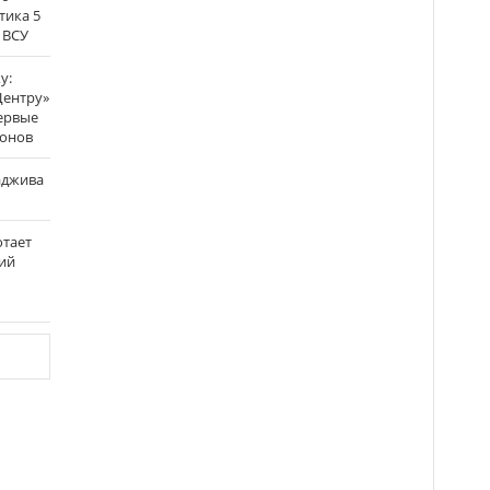
тика 5
 ВСУ
у:
Центру»
ервые
ронов
аджива
отает
ий