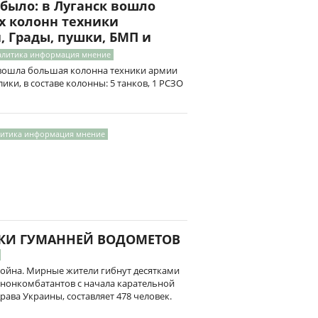
было: в Луганск вошло
х колонн техники
, Грады, пушки, БМП и
налитика информация мнение
к вошла большая колонна техники армии
ки, в составе колонны: 5 танков, 1 РСЗО
итика информация мнение
И ГУМАННЕЙ ВОДОМЕТОВ
война. Мирные жители гибнут десятками
нонкомбатантов с начала карательной
ава Украины, составляет 478 человек.