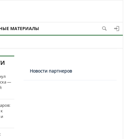
НЫЕ МАТЕРИАЛЫ
ТИ
Новости партнеров
нул
рска —
й
аров:
 к
 и
: