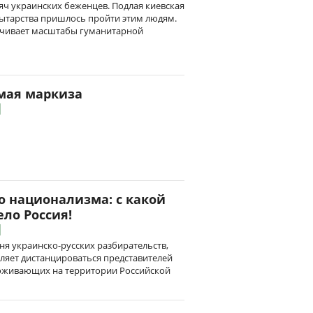
сяч украинских беженцев. Подлая киевская
мытарства пришлось пройти этим людям.
алчивает масштабы гуманитарной
омая маркиза
о национализма: с какой
ло Россия!
ня украинско-русских разбирательств,
вляет дистанцироваться представителей
роживающих на территории Российской