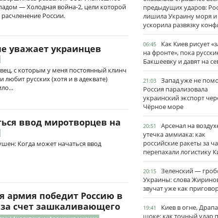
падом — Холодная война-2, цели которой
предыдущих ударов: Ро
 расчленение России.
лишила Украину моря и
ускорила развязку конф
Как Киев рисует «
06:45
не уважает украинцев
на фронте», пока русски
Бакшеевку и давят на се
вец, с которым у меня постоянный клинч
и любит русских (хотя и в адеквате)
Запад уже не пом
21:03
ло...
Россия парализовала
украинский экспорт чер
Чёрное море
ться ввод миротворцев на
Арсенал на воздух
20:51
утечка аммиака: как
российские ракеты за ча
шен: Когда может начаться ввод
перепахали логистику К
Зеленский — гро
20:15
Украины: слова Жирино
звучат уже как пригово
я армия победит Россию в
 за счет зашкаливающего
Киев в огне, Драп
19:41
шоке: как точный удар 