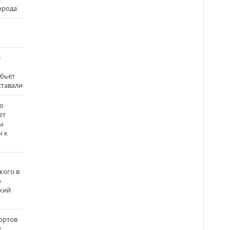
города
е
 бьёт
ставали
о
ет
ы
ч к
кого в
о
кий
ортов
х