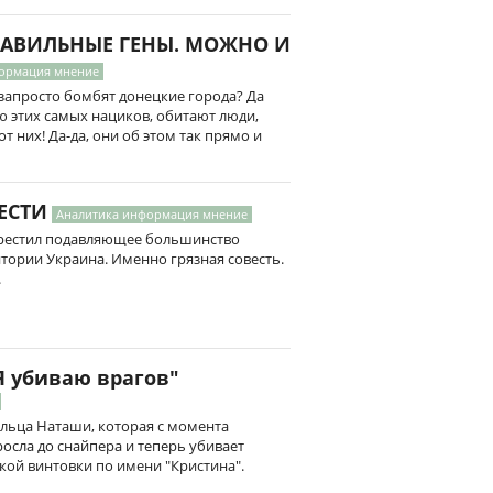
РАВИЛЬНЫЕ ГЕНЫ. МОЖНО И
ормация мнение
запросто бомбят донецкие города? Да
ию этих самых нациков, обитают люди,
 них! Да-да, они об этом так прямо и
ЕСТИ
Аналитика информация мнение
окрестил подавляющее большинство
тории Украина. Именно грязная совесть.
.
Я убиваю врагов"
ьца Наташи, которая с момента
сла до снайпера и теперь убивает
кой винтовки по имени "Кристина".