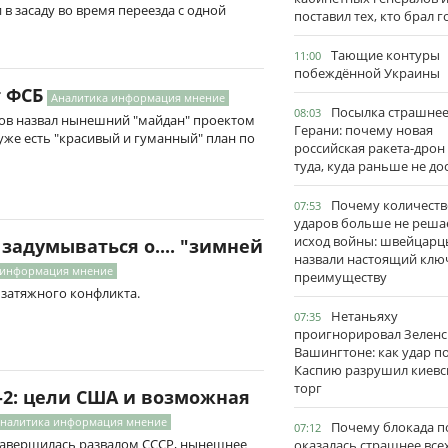
в засаду во время переезда с одной
поставил тех, кто брал 
Тающие контуры
11:00
побеждённой Украины
т ФСБ
Аналитика информация мнение
Посылка страшне
08:03
ов назвал нынешний "майдан" проектом
Герани: почему новая
 уже есть "красивый и гуманный" план по
российская ракета-дрон
туда, куда раньше не до
Почему количеств
07:53
ударов больше не реша
исход войны: швейцарц
задумываться о.... "зимней
назвали настоящий клю
 информация мнение
преимуществу
 затяжного конфликта.
Нетаньяху
07:35
проигнорировал Зеленс
Вашингтоне: как удар п
Каспию разрушил киевс
торг
-2: цели США и возможная
налитика информация мнение
Почему блокада п
07:12
завершилась развалом СССР, нынешнее
оказалась страшнее все