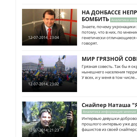
НА ДОНБАССЕ НЕП
БОМБИТЬ
Аналитика инф
Знаете, почему укронацики 
потому, что в них, по мнен
генетически отличающиеся от
12-07-2014, 23:04
говорят.
МИР ГРЯЗНОЙ СОВ
Грязная совесть. Так бы я 
нынешнего населения терри
У всех, и у меня в том числе..
12-07-2014, 23:02
Снайпер Наташа "
Аналитика информация мнение
Интервью девушки-добровол
прошлого интервью уже доро
фашистов из своей снайперс
12-07-2014, 21:23