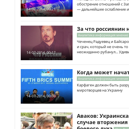
обострение отношений с За
— дальнейшее ослабление и
14-07-2014, 00:21
За что россиянин 
Аналитика информация мнение
Чеченец Радуевец и Байсаро
и срач, который не очень то 
неожиданно рубанул... Удиви
14-07-2014, 00:17
Когда может нача
Аналитика информация мнение
Карфаген должен быть разру
миротворцев на Украину
14-07-2014, 00:00
Аваков: Украинска
случае вторжения
боевого духа