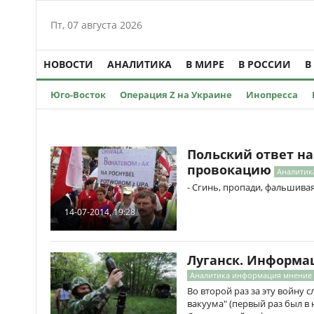
Пт, 07 августа 2026
НОВОСТИ
АНАЛИТИКА
В МИРЕ
В РОССИИ
В
Юго-Восток
Операция Z на Украине
Инопресса
Польский ответ н
провокацию
Аналитик
- Сгинь, пропади, фальшивая
14-07-2014, 19:28
Луганск. Информа
Аналитика информация мнение
Во второй раз за эту войну
вакуума" (первый раз был в