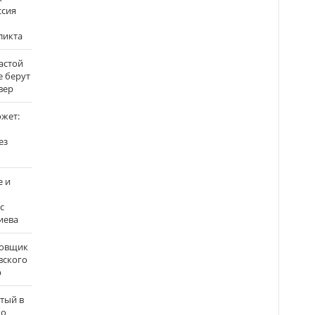
ссия
ликта
застой
е берут
вер
ожет:
ез
е и
с
иева
бовщик
вского
р
атый в
по