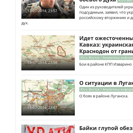
Юго-Вос
Один из руководителей укра
13-07-2014, 23:57
подсудимым, заявил, что ук
российскому вторжению и 
дух.
Идет ожесточенный
Кавказ: украинска
Краснодон от гра
Юго-Восток / Аналитика инфор
13-07-2014, 23:50
Бои в районе КПП Изварино 
О ситуации в Луга
Юго-Восток / Аналитика инфор
О боях в районе Луганска.
13-07-2014, 23:47
Байки глупой обез