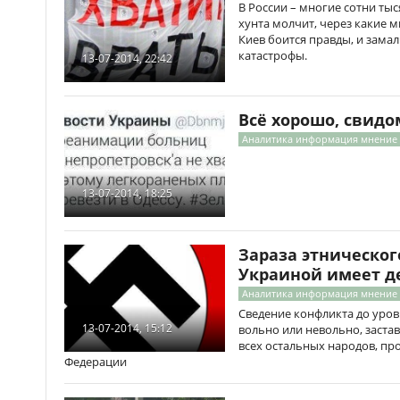
В России – многие сотни ты
хунта молчит, через какие 
Киев боится правды, и зам
катастрофы.
13-07-2014, 22:42
Всё хорошо, свид
Аналитика информация мнение
13-07-2014, 18:25
Зараза этническог
Украиной имеет де
Аналитика информация мнение
Сведение конфликта до уров
13-07-2014, 15:12
вольно или невольно, заста
всех остальных народов, п
Федерации