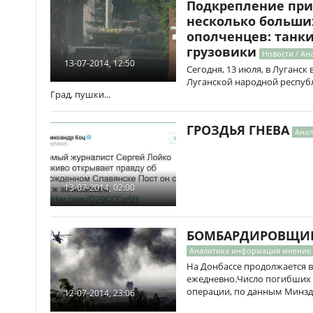
Подкрепление при
несколько больши
ополченцев: танки
грузовики
Новости / А
13-07-2014, 12:50
Сегодня, 13 июля, в Луганс
Луганской народной республи
Град, пушки...
ГРОЗДЬЯ ГНЕВА
Анал
13-07-2014, 02:00
БОМБАРДИРОВЩИК
Аналитика информация мнение
На Донбассе продолжается 
ежедневно.Число погибших 
операции, по данным Минздр
12-07-2014, 23:06