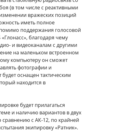
ивать стабильную радиосвязь со
боя (в том числе с реактивными
 изменении вражеских позиций
можность иметь полное
, помимо поддержания голосовой
 «Глонасс», благодаря чему
дио- и видеоканалам с другими
жение на маленьком встроенном
шому компьютеру он сможет
равлять фотографии и
т будет оснащен тактическим
оторый находится в
ипировке будет прилагаться
теме и наличию вариантов в двух
о сравнению с АК-12, по крайней
испытания экипировку «Ратник».