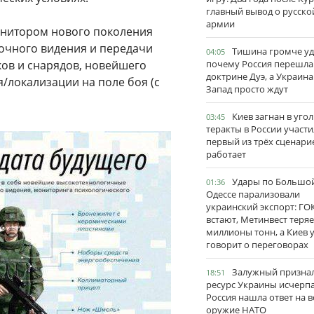
главный вывод о русско
армии
онитором нового поколения
очного видения и передачи
Тишина громче уд
04:05
ков и снарядов, новейшего
почему Россия перешла
доктрине Дуэ, а Украина
/локализации на поле боя (с
Запад просто ждут
Киев загнан в угол
03:45
теракты в России участи
первый из трёх сценари
работает
Удары по Большо
01:36
Одессе парализовали
украинский экспорт: ГО
встают, Метинвест теряе
миллионы тонн, а Киев 
говорит о переговорах
Залужный признал
18:51
ресурс Украины исчерпа
Россия нашла ответ на в
оружие НАТО