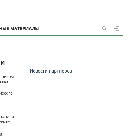
НЫЕ МАТЕРИАЛЫ
ТИ
Новости партнеров
рпризом
звал
йского
в
оронили
аживо
на