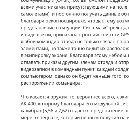
коммуникации (C4ISR): солдат сможет поддерж
всеми участниками, присутствующими на поле 
самолетами), и постоянно получать данные об
благодаря рекогносцировке, что даст ему воз
представление о ситуации. Система «Стрелец»
и видеосвязи, привязана к российской сети GPS
любой командир отряда не только связан по ра
элементами, но также точно видит их располо
в экипировку экране. Благодаря этому неболь
отдавать приказы другим членам отряда и отп
видеозаписи в командный пункт: каждый солда
компьютером, однако он будет меньше того, к
распоряжении командира.
Что касается оружия, то, вероятнее всего, к эк
АК-400, которому благодаря его модульной сис
калибрах (5,56 и 7,62) отдается предпочтение п
мере в спецназе, который первым получил на 