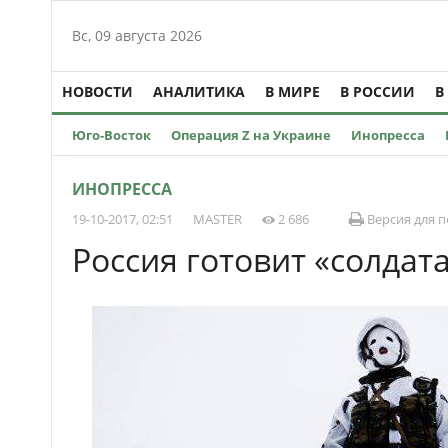
Вс, 09 августа 2026
НОВОСТИ
АНАЛИТИКА
В МИРЕ
В РОССИИ
В
Юго-Восток
Операция Z на Украине
Инопресса
ИНОПРЕССА
19-10-2017, 02:51
MASTER
2 686
Версия для п
Россия готовит «солдат