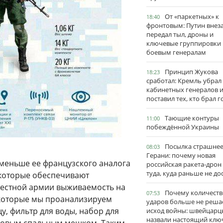
От «паркетных» к
18:40
фронтовым: Путин внез
передал тыл, дроны и
ключевые группировки
боевым генералам
Принцип Жукова
18:23
сработал: Кремль убрал
кабинетных генералов 
поставил тех, кто брал 
Тающие контуры
11:00
побеждённой Украины
Посылка страшне
08:03
Герани: почему новая
г меньше ее французского аналога
российская ракета-дрон
туда, куда раньше не до
, которые обеспечивают
местной армии выживаемость на
Почему количеств
07:53
 которые мы проанализируем
ударов больше не реша
у, фильтр для воды, набор для
исход войны: швейцарц
назвали настоящий клю