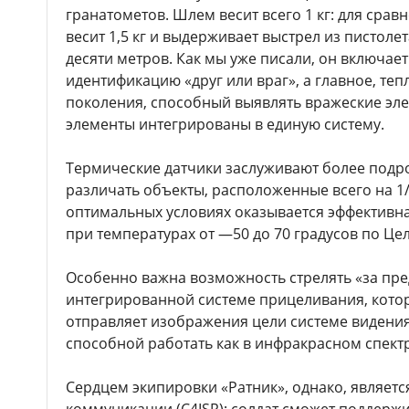
гранатометов. Шлем весит всего 1 кг: для срав
весит 1,5 кг и выдерживает выстрел из пистоле
десяти метров. Как мы уже писали, он включает
идентификацию «друг или враг», а главное, т
поколения, способный выявлять вражеские эле
элементы интегрированы в единую систему.
Термические датчики заслуживают более подро
различать объекты, расположенные всего на 1/1
оптимальных условиях оказывается эффективна
при температурах от —50 до 70 градусов по Це
Особенно важна возможность стрелять «за пре
интегрированной системе прицеливания, кото
отправляет изображения цели системе видени
способной работать как в инфракрасном спектре
Сердцем экипировки «Ратник», однако, являет