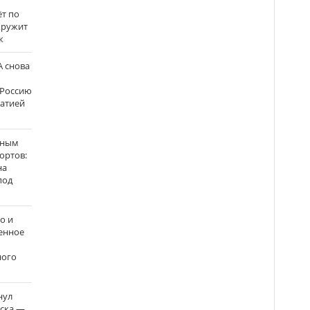
ёт по
кружит
к
 снова
 Россию
матией
нным
ортов:
на
под
о и
енное
ного
нул
рска —