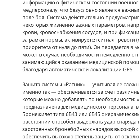
информацию о физическом состоянии военног
медперсоналу, что безусловно является важн
поле боя. Система действительно предусматри
некоторых жизненно важных параметров, нап
крови, кровоснабжения сосудов, и при фикса
за рамки нормы, активируется сигнал тревоги
приоритета от нуля до пяти). Он передается в 
может в случае необходимости немедленно отп
занимающийся оказанием медицинской помощи
благодаря автоматической локализации GPS.
Защита системы «Ратник» — учитывая ее сложн
именно так — обеспечивается за счет различн
которые можно добавлять по необходимости: «б
предназначена для медицинского персонала, в 
Бронежилет типа 6В43 или 6В45 с керамически
расстоянии способен выдержать удар снаряда к
заостренных бронебойных снарядов высокой с
обеспечить высокую степень защиты от осколко