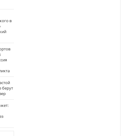
кого в
о
кий
ортов
х
ссия
ликта
застой
е берут
вер
ожет:
ез