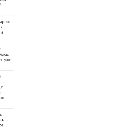
й
аров:
 к
 и
:
лись,
ев уже
й
Ки
т
уже
:
н,
сё