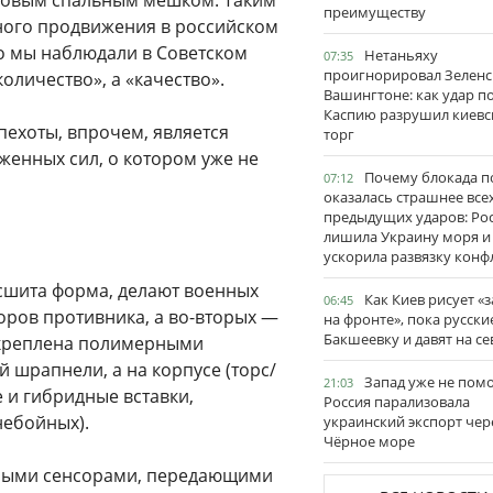
еховым спальным мешком. Таким
преимуществу
ного продвижения в российском
что мы наблюдали в Советском
Нетаньяху
07:35
проигнорировал Зеленс
личество», а «качество».
Вашингтоне: как удар п
Каспию разрушил киевс
ехоты, впрочем, является
торг
енных сил, о котором уже не
Почему блокада п
07:12
оказалась страшнее все
предыдущих ударов: Ро
лишила Украину моря и
ускорила развязку конф
 сшита форма, делают военных
Как Киев рисует «
06:45
ров противника, а во-вторых —
на фронте», пока русски
Бакшеевку и давят на се
укреплена полимерными
 шрапнели, а на корпусе (торс/
Запад уже не пом
21:03
е и гибридные вставки,
Россия парализовала
небойных).
украинский экспорт чер
Чёрное море
нными сенсорами, передающими