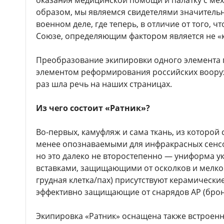
оказания медицинской помощи и палатку с м
образом, мы являемся свидетелями значитель
военном деле, где теперь, в отличие от того, 
Союзе, определяющим фактором является не «ко
Преобразование экипировки одного элемента п
элементом реформирования российских вооруж
раз шла речь на наших страницах.
Из чего состоит «Ратник»?
Во-первых, камуфляж и сама ткань, из которой
менее опознаваемыми для инфракрасных сенсо
но это далеко не второстепенно — униформа 
вставками, защищающими от осколков и мелкой
грудная клетка/пах) присутствуют керамически
эффективно защищающие от снарядов AP (бро
Экипировка «Ратник» оснащена также встрое