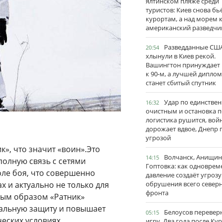
ялтинском пляже среди
туристов: Киев снова бь
курортам, а над морем 
американский разведчи
Разведданные США
20:54
хлынули в Киев рекой.
Вашингтон принуждает
к 90-м, а лучшей дипло
станет сбитый спутник
Удар по единстве
16:32
очистным и остановка п
логистика рушится, вой
дорожает вдвое, Днепр 
угрозой
к», что значит «воин».Это
Волчанск, Анищин
14:15
полную связь с сетями
Гоптовка: как одноврем
ле боя, что совершенно
давление создаёт угрозу
 и актуально не только для
обрушения всего север
фронта
вным образом «Ратник»
альную защиту и повышает
Белоусов перевер
05:15
еских условиях.
игру. Два года после Ку