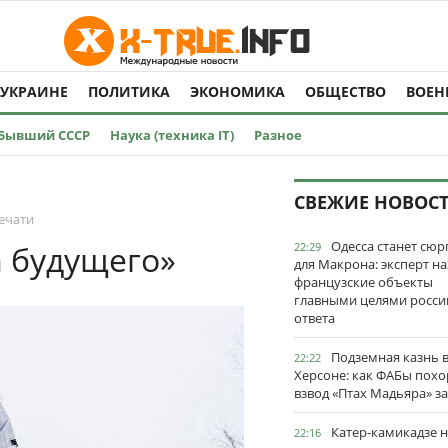
 УКРАИНЕ
ПОЛИТИКА
ЭКОНОМИКА
ОБЩЕСТВО
ВОЕН
Бывший СССР
Наука (техника IT)
Разное
СВЕЖИЕ НОВОС
ечати
Одесса станет сю
а будущего»
22:29
для Макрона: эксперт на
французские объекты
главными целями росси
ответа
Подземная казнь 
22:22
Херсоне: как ФАБы пох
взвод «Птах Мадьяра» з
Катер-камикадзе 
22:16