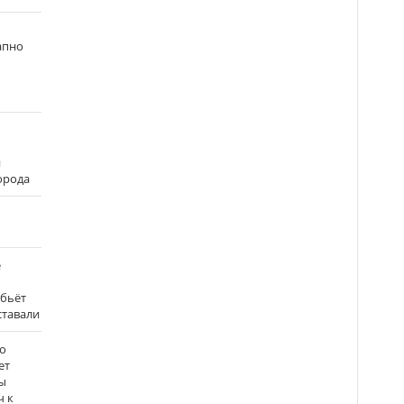
апно
и
города
е
 бьёт
ставали
о
ет
ы
ч к