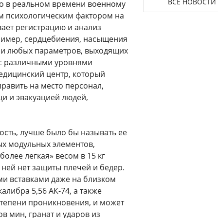
ВСЕ НОВОСТИ
о в реальном времени военному
ым психологическим фактором на
вает регистрацию и анализ
ример, сердцебиения, насыщения
ции любых параметров, выходящих
 (с различными уровнями
медицинский центр, который
равить на место персонал,
 и эвакуацией людей,
ость, лучше было бы называть ее
ых модульных элементов,
олее легкая» весом в 15 кг
ней нет защиты плечей и бедер.
ми вставками даже на близком
алибра 5,56 АК-74, а также
тепени проникновения, и может
в мин, гранат и ударов из