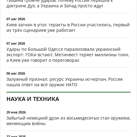
Тишина громче ударов: почему Россия перешла к
доктрине Дуэ, а Украина и Запад просто ждут
07 авг 2026
Киев загнан в угол: теракты в России участились, первый
из трёх сценариев уже работает
07 авг 2026
Удары по Большой Одессе парализовали украинский
экспорт: ГОКи встают, Метинвест теряет миллионы тонн,
а Киев уже говорит о переговорах
06 авг 2026
Залужный признал: ресурс Украины исчерпан, Россия
нашла ответ на всё оружие НАТО
НАУКА И ТЕХНИКА
20 янв 2026
Забытый немецкий дрон из восьмидесятых стал оружием,
меняющим войны
27 ноя 2025