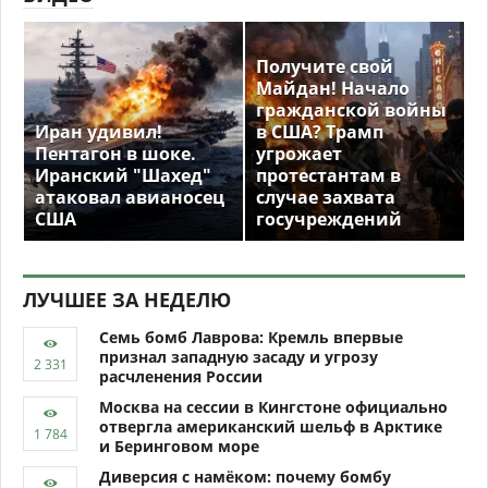
Получите свой
Майдан! Начало
гражданской войны
Иран удивил!
в США? Трамп
Пентагон в шоке.
угрожает
Иранский "Шахед"
протестантам в
атаковал авианосец
случае захвата
США
госучреждений
ЛУЧШЕЕ ЗА НЕДЕЛЮ
Семь бомб Лаврова: Кремль впервые
признал западную засаду и угрозу
расчленения России
Москва на сессии в Кингстоне официально
отвергла американский шельф в Арктике
и Беринговом море
Диверсия с намёком: почему бомбу