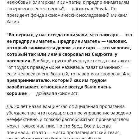
нелюбовь к олигархам и симпатии к предпринимателям
совершенно естественны", — рассказал Pravda. Ru
президент фонда экономических исследований Михаил
Хазин.
"Во-первых, у нас всегда понимали, что олигарх — это
не предприниматель. Предприниматель — человек,
который занимается делом, а олигарх — это человек,
который так или иначе своровал из бюджета, у
населения
. Вообще, к русской культуре всегда считалось
"от трудов праведных не наживешь палат каменных" —
если человек очень богатый, то наверняка своровал.
А к
предпринимателю, который своим трудом
зарабатывает, отношение всегда было очень
хорошее
", — добавил экономист.
Да, 20 лет назад ельцинская официальная пропаганда
убеждала нас, что государственное управление заведомо
неэффективно, и толково распоряжаться производством
может только частник. Но это бред. Все и всегда
понимали, что это — чисто пропагандистский тезис,
который придумали "прихватизаторы" и их