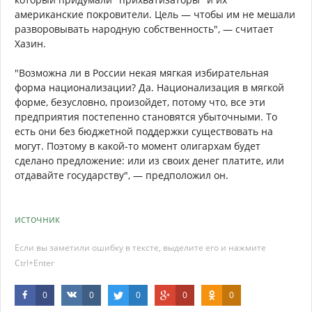
американские покровители. Цель — чтобы им не мешали
разворовывать народную собственность", — считает
Хазин.
"Возможна ли в России некая мягкая избирательная
форма национализации? Да. Национализация в мягкой
форме, безусловно, произойдет, потому что, все эти
предприятия постепенно становятся убыточными. То
есть они без бюджетной поддержки существовать на
могут. Поэтому в какой-то момент олигархам будет
сделано предложение: или из своих денег платите, или
отдавайте государству", — предположил он.
источник
Если вы заметили ошибку в тексте, выделите его и нажмите
Ctrl+Enter
0
0
0
0
0