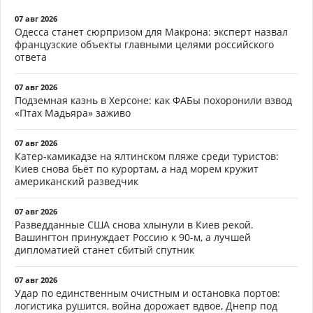
07 авг 2026
Одесса станет сюрпризом для Макрона: эксперт назвал
французские объекты главными целями российского
ответа
07 авг 2026
Подземная казнь в Херсоне: как ФАБы похоронили взвод
«Птах Мадьяра» заживо
07 авг 2026
Катер-камикадзе на ялтинском пляже среди туристов:
Киев снова бьёт по курортам, а над морем кружит
американский разведчик
07 авг 2026
Разведданные США снова хлынули в Киев рекой.
Вашингтон принуждает Россию к 90-м, а лучшей
дипломатией станет сбитый спутник
07 авг 2026
Удар по единственным очистным и остановка портов:
логистика рушится, война дорожает вдвое, Днепр под