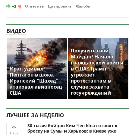
Ответить
Цитировать
Жалоба
+2
ВИДЕО
Получите свой
Майдан! Начало
гражданской войны
Иран удивил!
в США? Трамп
Пентагон в шоке.
угрожает
Иранский "Шахед"
протестантам в
атаковал авианосец
случае захвата
США
госучреждений
ЛУЧШЕЕ ЗА НЕДЕЛЮ
30 тысяч бойцов Ким Чен Ына готовят к
броску на Сумы и Харьков: в Киеве уже