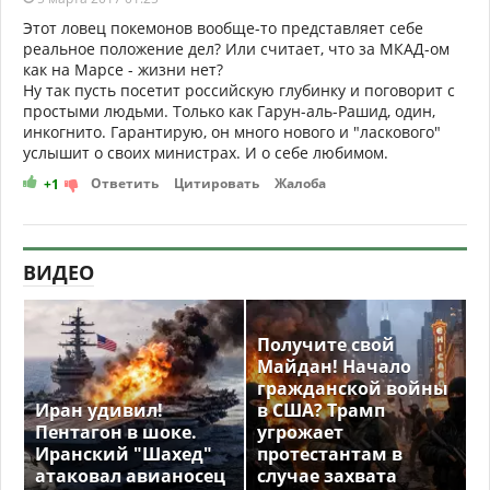
Этот ловец покемонов вообще-то представляет себе
реальное положение дел? Или считает, что за МКАД-ом
как на Марсе - жизни нет?
Ну так пусть посетит российскую глубинку и поговорит с
простыми людьми. Только как Гарун-аль-Рашид, один,
инкогнито. Гарантирую, он много нового и "ласкового"
услышит о своих министрах. И о себе любимом.
Ответить
Цитировать
Жалоба
+1
ВИДЕО
Получите свой
Майдан! Начало
гражданской войны
Иран удивил!
в США? Трамп
Пентагон в шоке.
угрожает
Иранский "Шахед"
протестантам в
атаковал авианосец
случае захвата