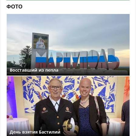
ФОТО
Восставший из пепла
День взятия Бастилии