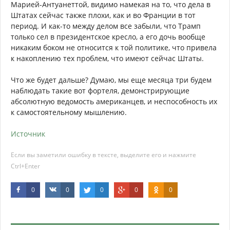
Марией-Антуанеттой, видимо намекая на то, что дела в
Штатах сейчас также плохи, как и во Франции в тот
период. И как-то между делом все забыли, что Трамп
только сел в президентское кресло, а его дочь вообще
никаким боком не относится к той политике, что привела
к накоплению тех проблем, что имеют сейчас Штаты.
Что же будет дальше? Думаю, мы еще месяца три будем
наблюдать такие вот фортеля, демонстрирующие
абсолютную ведомость американцев, и неспособность их
к самостоятельному мышлению.
Источник
Если вы заметили ошибку в тексте, выделите его и нажмите
Ctrl+Enter
0
0
0
0
0