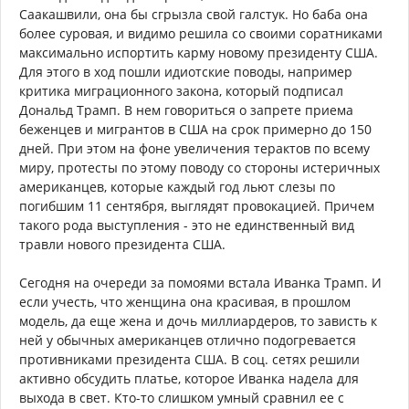
Саакашвили, она бы сгрызла свой галстук. Но баба она
более суровая, и видимо решила со своими соратниками
максимально испортить карму новому президенту США.
Для этого в ход пошли идиотские поводы, например
критика миграционного закона, который подписал
Дональд Трамп. В нем говориться о запрете приема
беженцев и мигрантов в США на срок примерно до 150
дней. При этом на фоне увеличения терактов по всему
миру, протесты по этому поводу со стороны истеричных
американцев, которые каждый год льют слезы по
погибшим 11 сентября, выглядят провокацией. Причем
такого рода выступления - это не единственный вид
травли нового президента США.
Сегодня на очереди за помоями встала Иванка Трамп. И
если учесть, что женщина она красивая, в прошлом
модель, да еще жена и дочь миллиардеров, то зависть к
ней у обычных американцев отлично подогревается
противниками президента США. В соц. сетях решили
активно обсудить платье, которое Иванка надела для
выхода в свет. Кто-то слишком умный сравнил ее с