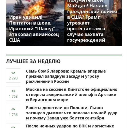
Получите свой
Майдан! Начало
гражданской войны
Иран удивил!
в США? Трамп
Пентагон в шоке.
угрожает
Иранский "Шахед"
протестантам в
атаковал авианосец
случае захвата
США
госучреждений
ЛУЧШЕЕ ЗА НЕДЕЛЮ
Семь бомб Лаврова: Кремль впервые
признал западную засаду и угрозу
расчленения России
Москва на сессии в Кингстоне официально
отвергла американский шельф в Арктике
и Беринговом море
Ракеты долетели до Польши, Львов
затянуло дымом: что показал ночной удар
и почему Запад уже боится сентября
После ночных ударов по ВПК и логистике