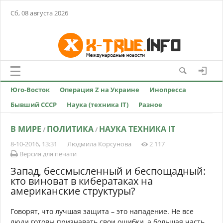
Сб, 08 августа 2026
Юго-Восток
Операция Z на Украине
Инопресса
Бывший СССР
Наука (техника IT)
Разное
В МИРЕ
ПОЛИТИКА
НАУКА ТЕХНИКА IT
/
/
8-10-2016, 13:31
Людмила Корсунова
2 117
Версия для печати
Запад, бессмысленный и беспощадный:
кто виноват в кибератаках на
американские структуры?
Говорят, что лучшая защита – это нападение. Не все
люди готовы признавать свои ошибки, а большая часть