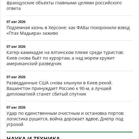
французские объекты главными целями российского
ответа
07 авг 2026
Подземная казнь в Херсоне: как ФАБы похоронили взвод
«Птах Мадьяра» заживо
07 авг 2026
Катер-камикадзе на ялтинском пляже среди туристов:
Киев снова бьёт по курортам, а над морем кружит
американский разведчик
07 авг 2026
Разведданные США снова хлынули в Киев рекой.
Вашингтон принуждает Россию к 90-м, а лучшей
дипломатией станет сбитый спутник
07 авг 2026
Удар по единственным очистным и остановка портов:
логистика рушится, война дорожает вдвое, Днепр под
угрозой
НАУКА И ТЕХНИКА