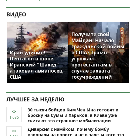
ВИДЕО
Получите свой
Майдан! Начало
гражданской войны
Иран удивил!
в США? Трамп
Пентагон в шоке.
угрожает
Иранский "Шахед"
протестантам в
атаковал авианосец
случае захвата
США
госучреждений
ЛУЧШЕЕ ЗА НЕДЕЛЮ
30 тысяч бойцов Ким Чен Ына готовят к
броску на Сумы и Харьков: в Киеве уже
считают это страшнее мобилизации
Диверсия с намёком: почему бомбу
взорвали на пороге, а не в зале, и кого это