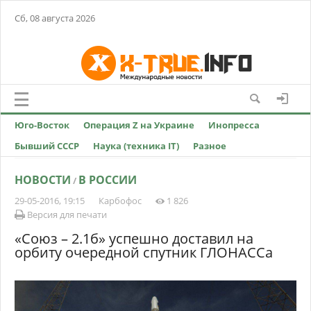
Сб, 08 августа 2026
Юго-Восток
Операция Z на Украине
Инопресса
Бывший СССР
Наука (техника IT)
Разное
НОВОСТИ
В РОССИИ
/
29-05-2016, 19:15
Карбофос
1 826
Версия для печати
«Союз – 2.1б» успешно доставил на
орбиту очередной спутник ГЛОНАССа