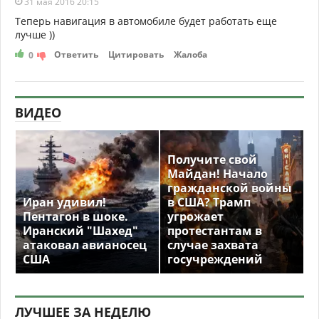
31 мая 2016 20:15
Теперь навигация в автомобиле будет работать еще
лучше ))
Ответить
Цитировать
Жалоба
0
ВИДЕО
Получите свой
Майдан! Начало
гражданской войны
Иран удивил!
в США? Трамп
Пентагон в шоке.
угрожает
Иранский "Шахед"
протестантам в
атаковал авианосец
случае захвата
США
госучреждений
ЛУЧШЕЕ ЗА НЕДЕЛЮ