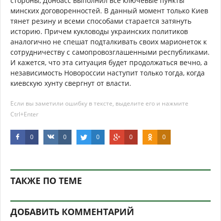
стороны, Донбасс выполнил все ключевые пункты
минских договоренностей. В данный момент только Киев
тянет резину и всеми способами старается затянуть
историю. Причем кукловоды украинских политиков
аналогично не спешат подталкивать своих марионеток к
сотрудничеству с самопровозглашенными республиками.
И кажется, что эта ситуация будет продолжаться вечно, а
независимость Новороссии наступит только тогда, когда
киевскую хунту свергнут от власти.
Если вы заметили ошибку в тексте, выделите его и нажмите
Ctrl+Enter
0
0
0
0
0
ТАКЖЕ ПО ТЕМЕ
ДОБАВИТЬ КОММЕНТАРИЙ