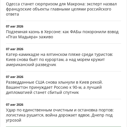
Одесса станет сюрпризом для Макрона: эксперт назвал
французские объекты главными целями российского
ответа
07 авг 2026
Подземная казнь в Херсоне: как ФАБы похоронили взвод
«Птах Мадьяра» заживо
07 авг 2026
Катер-камикадзе на ялтинском пляже среди туристов:
Киев снова бьёт по курортам, а над морем кружит
американский разведчик
07 авг 2026
Разведданные США снова хлынули в Киев рекой.
Вашингтон принуждает Россию к 90-м, а лучшей
дипломатией станет сбитый спутник
07 авг 2026
Удар по единственным очистным и остановка портов:
логистика рушится, война дорожает вдвое, Днепр под
угрозой