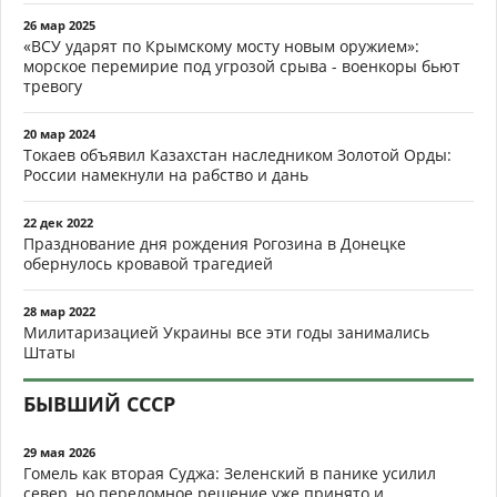
26 мар 2025
«ВСУ ударят по Крымскому мосту новым оружием»:
морское перемирие под угрозой срыва - военкоры бьют
тревогу
20 мар 2024
Токаев объявил Казахстан наследником Золотой Орды:
России намекнули на рабство и дань
22 дек 2022
Празднование дня рождения Рогозина в Донецке
обернулось кровавой трагедией
28 мар 2022
Милитаризацией Украины все эти годы занимались
Штаты
БЫВШИЙ СССР
29 мая 2026
Гомель как вторая Суджа: Зеленский в панике усилил
север, но переломное решение уже принято и