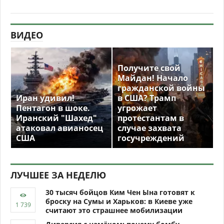
ВИДЕО
Получите свой
Майдан! Начало
гражданской войны
Иран удивил!
в США? Трамп
Пентагон в шоке.
угрожает
Иранский "Шахед"
протестантам в
атаковал авианосец
случае захвата
США
госучреждений
ЛУЧШЕЕ ЗА НЕДЕЛЮ
30 тысяч бойцов Ким Чен Ына готовят к
броску на Сумы и Харьков: в Киеве уже
считают это страшнее мобилизации