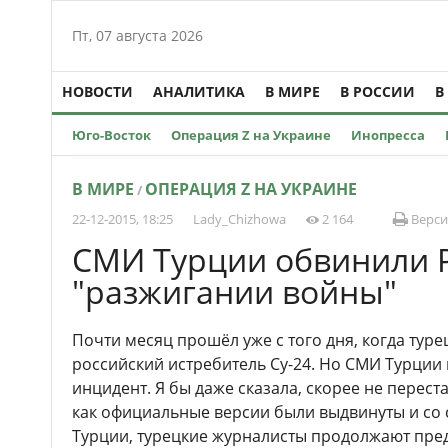
Пт, 07 августа 2026
НОВОСТИ
АНАЛИТИКА
В МИРЕ
В РОССИИ
В
Юго-Восток
Операция Z на Украине
Инопресса
В МИРЕ
ОПЕРАЦИЯ Z НА УКРАИНЕ
/
22-12-2015, 18:25
Lady_Chizhowa
2 164
Верси
СМИ Турции обвинили 
"разжигании войны"
Почти месяц прошёл уже с того дня, когда тур
российский истребитель Су-24. Но СМИ Турции 
инцидент. Я бы даже сказала, скорее не перест
как официальные версии были выдвинуты и со 
Турции, турецкие журналисты продолжают пред