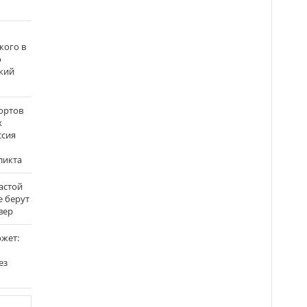
кого в
о
кий
ортов
х
ссия
ликта
застой
е берут
вер
ожет:
ез