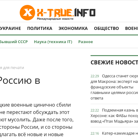
 УКРАИНЕ
ПОЛИТИКА
ЭКОНОМИКА
ОБЩЕСТВО
ВОЕН
Бывший СССР
Наука (техника IT)
Разное
СВЕЖИЕ НОВОС
я для печати
Одесса станет сю
Россию в
22:29
для Макрона: эксперт на
французские объекты
главными целями росси
ответа
ецкие военные цинично сбили
Подземная казнь 
22:22
не перестают обсуждать этот
Херсоне: как ФАБы пох
ают мусолить. Даже после того,
взвод «Птах Мадьяра» з
стороны России, и со стороны
Катер-камикадзе 
лагать всё новые и новые
22:16