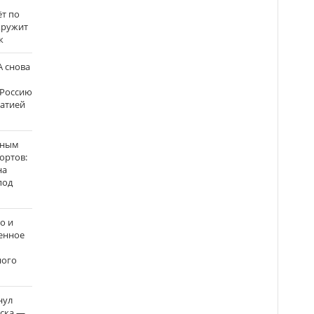
ёт по
кружит
к
 снова
 Россию
матией
нным
ортов:
на
под
о и
енное
ного
нул
рска —