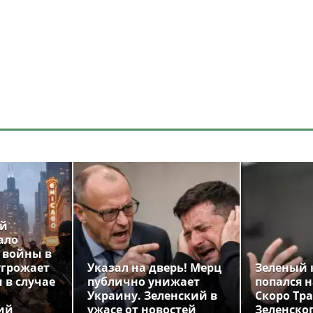
ой
ало
 войны в
угрожает
Указал на дверь! Мерц
Зеленый 
 в случае
публично унижает
попался н
Украину. Зеленский в
Скоро Тр
ий
ужасе от новостей
Зеленско