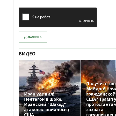
ДОБАВИТЬ
ВИДЕО
Получите св
Майдан! Нач
Иран удивил!
гражданской
Пентагон в шоке.
США? Трамп 
Иранский "Шахед"
протестантам
атаковал авианосец
захвата
США
госучрежден