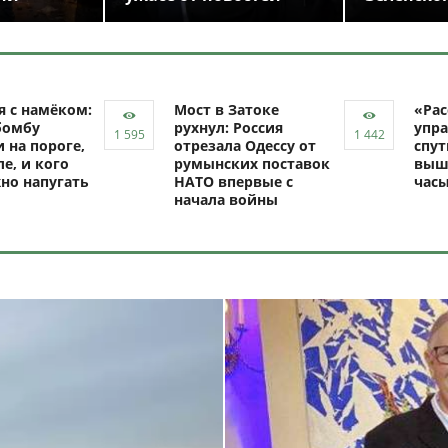
я с намёком:
Мост в Затоке
«Рас
бомбу
рухнул: Россия
упра
 на пороге,
отрезала Одессу от
спут
ле, и кого
румынских поставок
выш
но напугать
НАТО впервые с
час
начала войны