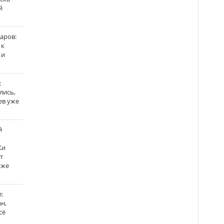
й
аров:
 к
 и
:
лись,
ев уже
й
Ки
т
уже
:
н,
сё