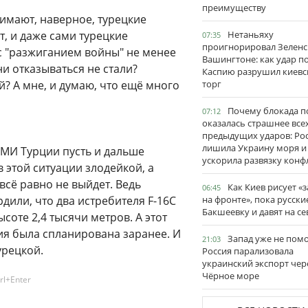
преимуществу
имают, наверное, турецкие
т, и даже сами турецкие
Нетаньяху
07:35
проигнорировал Зеленс
 с "разжиганием войны" не менее
Вашингтоне: как удар п
ни отказываться не стали?
Каспию разрушил киевс
? А мне, и думаю, что ещё много
торг
Почему блокада п
07:12
оказалась страшнее все
предыдущих ударов: Ро
лишила Украину моря и
 СМИ Турции пусть и дальше
ускорила развязку конф
 этой ситуации злодейкой, а
всё равно не выйдет. Ведь
Как Киев рисует «
06:45
дили, что два истребителя F-16С
на фронте», пока русски
Бакшеевку и давят на се
соте 2,4 тысячи метров. А этот
ия была спланирована заранее. И
Запад уже не пом
21:03
урецкой.
Россия парализовала
украинский экспорт чер
Чёрное море
rl+Enter