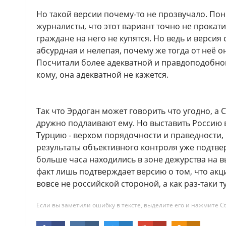
Но такой версии почему-то не прозвучало. Пон
журналисты, что этот вариант точно не прокати
граждане на него не купятся. Но ведь и версия
абсурдная и нелепая, почему же тогда от неё о
Посчитали более адекватной и правдоподобной
кому, она адекватной не кажется.
Так что Эрдоган может говорить что угодно, а
дружно подлаивают ему. Но выставить Россию в
Турцию - верхом порядочности и праведности, 
результаты объективного контроля уже подтвер
больше часа находились в зоне дежурства на вы
факт лишь подтверждает версию о том, что акц
вовсе не российской стороной, а как раз-таки т
Если вы заметили ошибку в тексте, выделите его и нажмите Ct