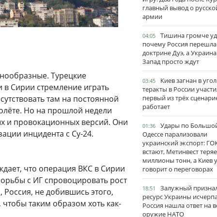
главный вывод о русско
армии
Тишина громче уд
04:05
почему Россия перешла
доктрине Дуэ, а Украина
Запад просто ждут
знообразные. Турецкие
Киев загнан в угол
03:45
и в Сирии стремление играть
теракты в России участи
сутствовать там на постоянной
первый из трёх сценари
работает
молёте. Но на прошлой недели
х и провокационных версий. Они
Удары по Большо
01:36
ации инцидента с Су-24.
Одессе парализовали
украинский экспорт: ГО
встают, Метинвест теряе
миллионы тонн, а Киев 
рждает, что операция ВКС в Сирии
говорит о переговорах
орьбы с ИГ спровоцировать рост
Залужный признал
18:51
, Россия, не добившись этого,
ресурс Украины исчерпа
 чтобы таким образом хоть как-
Россия нашла ответ на в
оружие НАТО