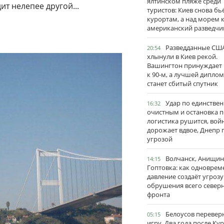
ялтинском пляже среди
т нелепее другой...
туристов: Киев снова бь
курортам, а над морем 
американский разведчи
Разведданные США
20:54
хлынули в Киев рекой.
Вашингтон принуждает
к 90-м, а лучшей дипло
станет сбитый спутник
Удар по единстве
16:32
очистным и остановка п
логистика рушится, вой
дорожает вдвое, Днепр 
угрозой
Волчанск, Анищин
14:15
Гоптовка: как одноврем
давление создаёт угрозу
обрушения всего север
фронта
Белоусов перевер
05:15
игру. Два года после Ку