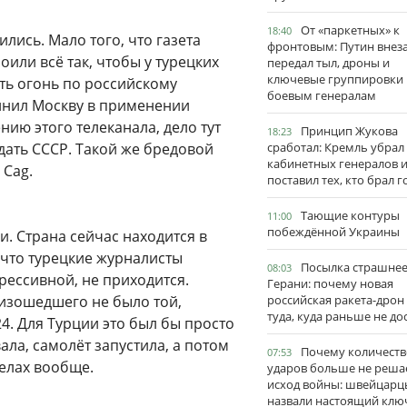
От «паркетных» к
18:40
лись. Мало того, что газета
фронтовым: Путин внез
оили всё так, чтобы у турецких
передал тыл, дроны и
ключевые группировки
ть огонь по российскому
боевым генералам
бвинил Москву в применении
нию этого телеканала, дело тут
Принцип Жукова
18:23
здать СССР. Такой же бредовой
сработал: Кремль убрал
кабинетных генералов 
 Cag.
поставил тех, кто брал 
Тающие контуры
11:00
побеждённой Украины
и. Страна сейчас находится в
, что турецкие журналисты
Посылка страшне
08:03
рессивной, не приходится.
Герани: почему новая
оизошедшего не было той,
российская ракета-дрон
туда, куда раньше не до
4. Для Турции это был бы просто
ала, самолёт запустила, а потом
Почему количеств
07:53
делах вообще.
ударов больше не реша
исход войны: швейцарц
назвали настоящий клю