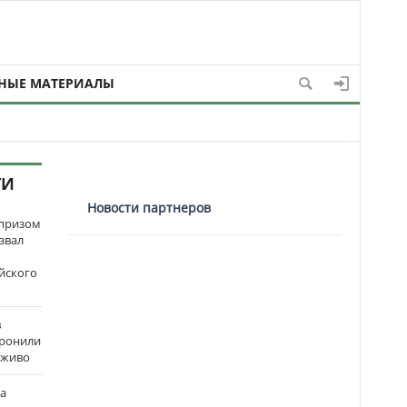
НЫЕ МАТЕРИАЛЫ
ТИ
Новости партнеров
рпризом
звал
йского
в
оронили
аживо
на