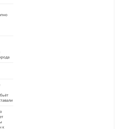
апно
и
города
е
 бьёт
ставали
о
ет
ы
ч к