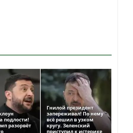
Гнилой президент
клоун
запереживал! По нему
а подлости!
всё решил в узком
амп разорвёт
кругу. Зеленский
го
приступил к истерике