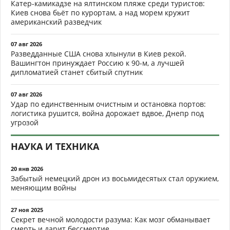
Катер-камикадзе на ялтинском пляже среди туристов:
Киев снова бьёт по курортам, а над морем кружит
американский разведчик
07 авг 2026
Разведданные США снова хлынули в Киев рекой.
Вашингтон принуждает Россию к 90-м, а лучшей
дипломатией станет сбитый спутник
07 авг 2026
Удар по единственным очистным и остановка портов:
логистика рушится, война дорожает вдвое, Днепр под
угрозой
НАУКА И ТЕХНИКА
20 янв 2026
Забытый немецкий дрон из восьмидесятых стал оружием,
меняющим войны
27 ноя 2025
Секрет вечной молодости разума: Как мозг обманывает
смерть и дарит бессмертие