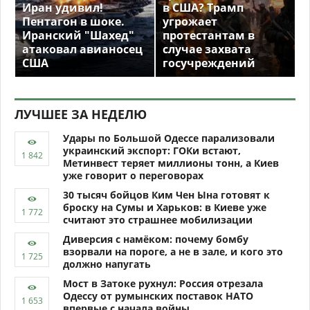
Иран удивил!
в США? Трамп
Пентагон в шоке.
угрожает
Иранский "Шахед"
протестантам в
атаковал авианосец
случае захвата
США
госучреждений
ЛУЧШЕЕ ЗА НЕДЕЛЮ
Удары по Большой Одессе парализовали
украинский экспорт: ГОКи встают,
Метинвест теряет миллионы тонн, а Киев
уже говорит о переговорах
30 тысяч бойцов Ким Чен Ына готовят к
броску на Сумы и Харьков: в Киеве уже
считают это страшнее мобилизации
Диверсия с намёком: почему бомбу
взорвали на пороге, а не в зале, и кого это
должно напугать
Мост в Затоке рухнул: Россия отрезала
Одессу от румынских поставок НАТО
впервые с начала войны