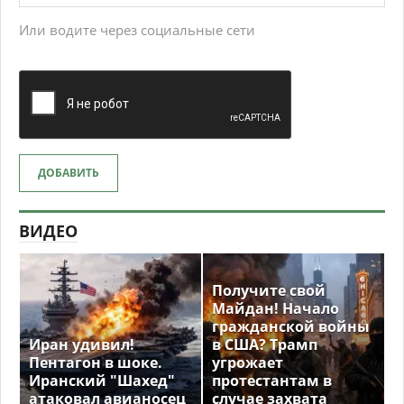
Или водите через социальные сети
ДОБАВИТЬ
ВИДЕО
Получите свой
Майдан! Начало
гражданской войны
Иран удивил!
в США? Трамп
Пентагон в шоке.
угрожает
Иранский "Шахед"
протестантам в
атаковал авианосец
случае захвата