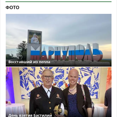
ФОТО
Восставший из пепла
День взятия Бастилии