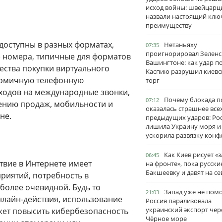
исход войны: швейцарц
назвали настоящий клю
преимуществу
доступны в разных форматах,
Нетаньяху
07:35
проигнорировал Зеленс
 номера, типичные для форматов
Вашингтоне: как удар п
ества покупки виртуального
Каспию разрушил киевс
номичную телефонную
торг
ходов на международные звонки,
Почему блокада п
07:12
чению продаж, мобильности и
оказалась страшнее все
не.
предыдущих ударов: Ро
лишила Украину моря и
ускорила развязку конф
Как Киев рисует «
06:45
твие в Интернете имеет
на фронте», пока русски
Бакшеевку и давят на се
риятий, потребность в
более очевидной. Будь то
Запад уже не пом
21:03
нлайн-действия, использование
Россия парализовала
украинский экспорт чер
жет повысить кибербезопасность
Чёрное море