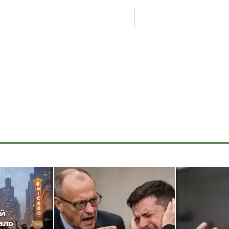
ой
ало