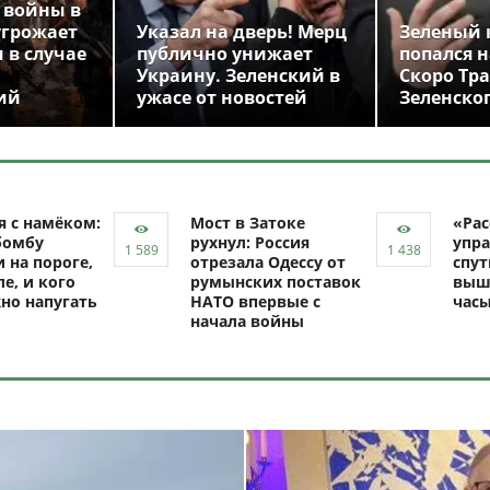
 войны в
угрожает
Указал на дверь! Мерц
Зеленый 
 в случае
публично унижает
попался н
Украину. Зеленский в
Скоро Тр
ий
ужасе от новостей
Зеленско
я с намёком:
Мост в Затоке
«Рас
бомбу
рухнул: Россия
упра
 на пороге,
отрезала Одессу от
спут
ле, и кого
румынских поставок
выш
но напугать
НАТО впервые с
час
начала войны