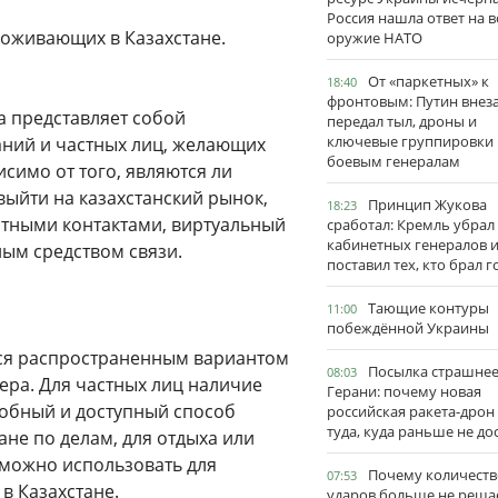
Россия нашла ответ на в
роживающих в Казахстане.
оружие НАТО
От «паркетных» к
18:40
фронтовым: Путин внез
а представляет собой
передал тыл, дроны и
ключевые группировки
ний и частных лиц, желающих
боевым генералам
исимо от того, являются ли
йти на казахстанский рынок,
Принцип Жукова
18:23
тными контактами, виртуальный
сработал: Кремль убрал
кабинетных генералов 
ым средством связи.
поставил тех, кто брал 
Тающие контуры
11:00
побеждённой Украины
тся распространенным вариантом
Посылка страшне
08:03
ра. Для частных лиц наличие
Герани: почему новая
добный и доступный способ
российская ракета-дрон
туда, куда раньше не до
ане по делам, для отдыха или
 можно использовать для
Почему количеств
07:53
в Казахстане.
ударов больше не реша