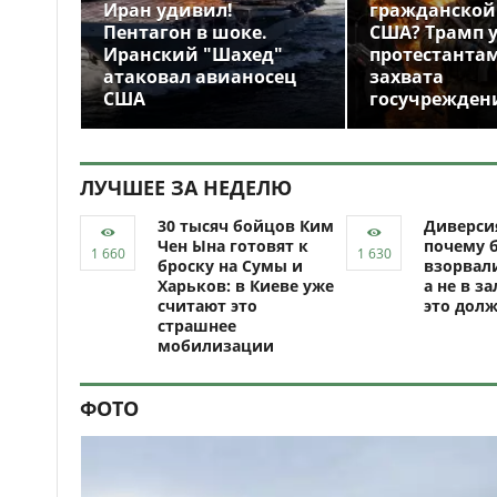
Иран удивил!
гражданской
Пентагон в шоке.
США? Трамп 
Иранский "Шахед"
протестантам
атаковал авианосец
захвата
США
госучрежден
ЛУЧШЕЕ ЗА НЕДЕЛЮ
30 тысяч бойцов Ким
Диверси
Чен Ына готовят к
почему 
броску на Сумы и
взорвали
Харьков: в Киеве уже
а не в за
считают это
это долж
страшнее
мобилизации
ФОТО