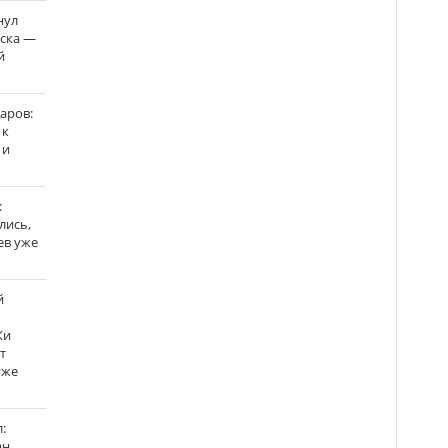
нул
рска —
й
аров:
 к
 и
:
лись,
ев уже
й
Ки
т
уже
:
н,