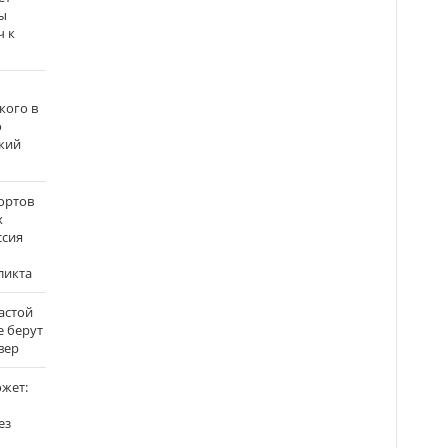
ы
ч к
кого в
о
кий
ортов
х
ссия
ликта
застой
е берут
вер
ожет:
ез