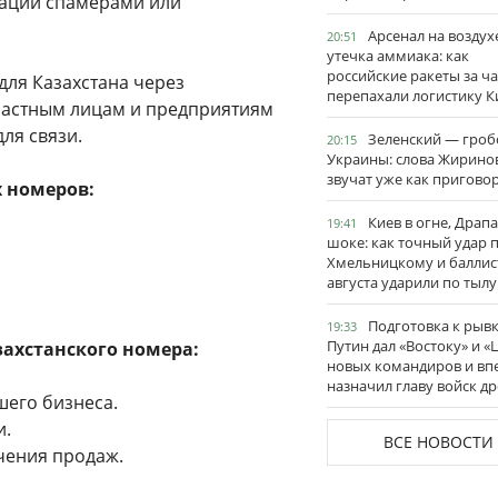
ации спамерами или
Арсенал на воздух
20:51
утечка аммиака: как
российские ракеты за ча
ля Казахстана через
перепахали логистику К
частным лицам и предприятиям
ля связи.
Зеленский — гро
20:15
Украины: слова Жирино
звучат уже как пригово
 номеров:
Киев в огне, Драп
19:41
шоке: как точный удар 
Хмельницкому и баллис
августа ударили по тылу
Подготовка к рывк
19:33
Путин дал «Востоку» и «
ахстанского номера:
новых командиров и вп
назначил главу войск д
шего бизнеса.
и.
ВСЕ НОВОСТИ
чения продаж.