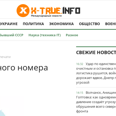
 УКРАИНЕ
ПОЛИТИКА
ЭКОНОМИКА
ОБЩЕСТВО
ВОЕН
Бывший СССР
Наука (техника IT)
Разное
СВЕЖИЕ НОВОС
печати
Удар по единстве
ного номера
16:32
очистным и остановка п
логистика рушится, вой
дорожает вдвое, Днепр 
угрозой
Волчанск, Анищин
14:15
Гоптовка: как одноврем
давление создаёт угрозу
обрушения всего север
фронта