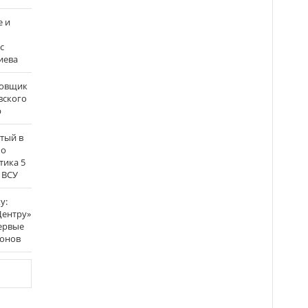
е и
с
иева
бовщик
вского
р
атый в
по
тика 5
 ВСУ
у:
Центру»
ервые
ронов