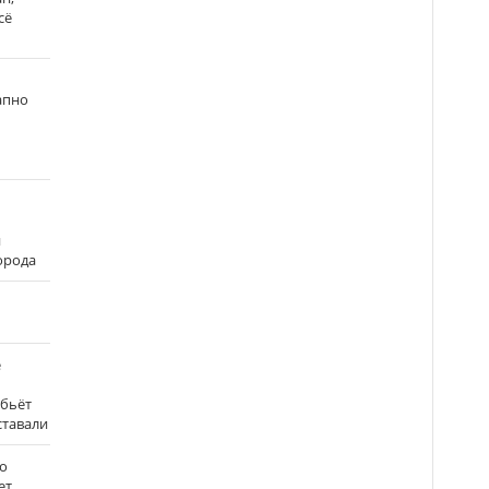
сё
апно
и
города
е
 бьёт
ставали
о
ет