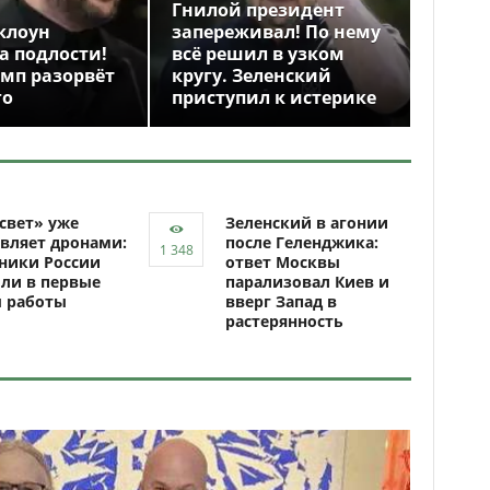
Гнилой президент
клоун
запереживал! По нему
а подлости!
всё решил в узком
амп разорвёт
кругу. Зеленский
го
приступил к истерике
свет» уже
Зеленский в агонии
вляет дронами:
после Геленджика:
ники России
ответ Москвы
ли в первые
парализовал Киев и
ы работы
вверг Запад в
растерянность