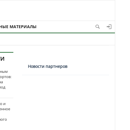
НЫЕ МАТЕРИАЛЫ
ТИ
Новости партнеров
нным
ортов:
на
под
о и
енное
ного