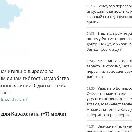
Белоусов перевер
05:15
игру. Два года после Ку
главный вывод о русско
армии
Тишина громче уд
04:05
почему Россия перешла
доктрине Дуэ, а Украина
Запад просто ждут
Киев загнан в угол
03:45
теракты в России участи
начительно выросла за
первый из трёх сценари
работает
ым лицам гибкость и удобство
онных линий. Один из таких
Удары по Большо
01:36
агает
Одессе парализовали
украинский экспорт: ГО
-kazakhstan/
.
встают, Метинвест теряе
миллионы тонн, а Киев 
для Казахстана (+7) может
говорит о переговорах
Залужный признал
18:51
ресурс Украины исчерпа