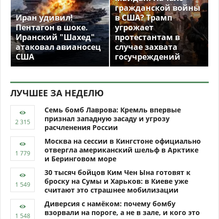
гражданской войны
Иран удивил!
в США? Трамп
Пентагон в шоке.
угрожает
Иранский "Шахед"
протестантам в
атаковал авианосец
случае захвата
США
госучреждений
ЛУЧШЕЕ ЗА НЕДЕЛЮ
Семь бомб Лаврова: Кремль впервые
признал западную засаду и угрозу
расчленения России
Москва на сессии в Кингстоне официально
отвергла американский шельф в Арктике
и Беринговом море
30 тысяч бойцов Ким Чен Ына готовят к
броску на Сумы и Харьков: в Киеве уже
считают это страшнее мобилизации
Диверсия с намёком: почему бомбу
взорвали на пороге, а не в зале, и кого это