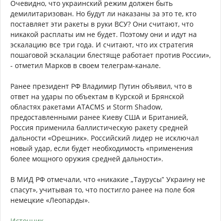
Очевидно, что украинский режим должен быть
демилитаризован. Но будут ли наказаны за это те, кто
поставляет эти ракеты в руки ВСУ? Они считают, что
никакой расплаты им не будет. Поэтому они и идут на
эскалацию все три года. И считают, что их стратегия
пошаговой эскалации блестяще работает против России»,
- отметил Марков в своем телеграм-канале.
Ранее президент РФ Владимир Путин объявил, что в
ответ на удары по объектам в Курской и Брянской
областях ракетами ATACMS и Storm Shadow,
предоставленными ранее Киеву США и Британией,
Россия применила баллистическую ракету средней
дальности «Орешник». Российский лидер не исключал
новый удар, если будет необходимость «применения
более мощного оружия средней дальности».
В МИД РФ отмечали, что «никакие „Таурусы‟ Украину не
спасут», учитывая то, что постигло ранее на поле боя
немецкие «Леопарды».
Источник