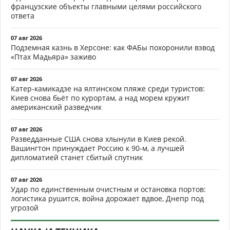
французские объекты главными целями российского
ответа
07 авг 2026
Подземная казнь в Херсоне: как ФАБы похоронили взвод
«Птах Мадьяра» заживо
07 авг 2026
Катер-камикадзе на ялтинском пляже среди туристов:
Киев снова бьёт по курортам, а над морем кружит
американский разведчик
07 авг 2026
Разведданные США снова хлынули в Киев рекой.
Вашингтон принуждает Россию к 90-м, а лучшей
дипломатией станет сбитый спутник
07 авг 2026
Удар по единственным очистным и остановка портов:
логистика рушится, война дорожает вдвое, Днепр под
угрозой