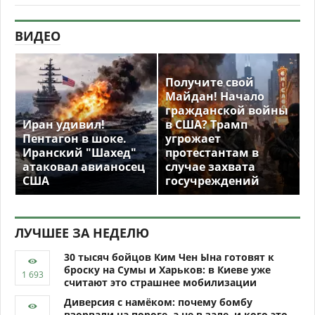
ВИДЕО
Получите свой
Майдан! Начало
гражданской войны
Иран удивил!
в США? Трамп
Пентагон в шоке.
угрожает
Иранский "Шахед"
протестантам в
атаковал авианосец
случае захвата
США
госучреждений
ЛУЧШЕЕ ЗА НЕДЕЛЮ
30 тысяч бойцов Ким Чен Ына готовят к
броску на Сумы и Харьков: в Киеве уже
считают это страшнее мобилизации
Диверсия с намёком: почему бомбу
взорвали на пороге, а не в зале, и кого это