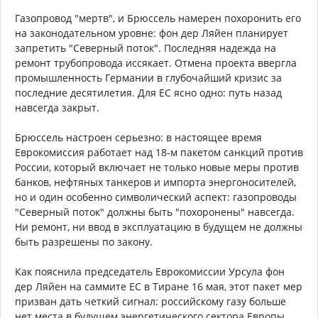
Газопровод "мертв", и Брюссель намерен похоронить его
на законодательном уровне: фон дер Ляйен планирует
запретить "Северный поток". Последняя надежда на
ремонт трубопровода иссякает. Отмена проекта ввергла
промышленность Германии в глубочайший кризис за
последние десятилетия. Для ЕС ясно одно: путь назад
навсегда закрыт.
Брюссель настроен серьезно: в настоящее время
Еврокомиссия работает над 18-м пакетом санкций против
России, который включает не только новые меры против
банков, нефтяных танкеров и импорта энергоносителей,
но и один особенно символический аспект: газопроводы
"Северный поток" должны быть "похоронены" навсегда.
Ни ремонт, ни ввод в эксплуатацию в будущем не должны
быть разрешены по закону.
Как пояснила председатель Еврокомиссии Урсула фон
дер Ляйен на саммите ЕС в Тиране 16 мая, этот пакет мер
призван дать четкий сигнал: российскому газу больше
нет места в будущем энергетического сектора Европы.