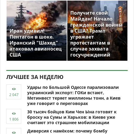
Получите свой
Майдан! Начало
гражданской войны
Иран удивил!
в США? Трамп
Пентагон в шоке.
угрожает
Иранский "Шахед"
протестантам в
атаковал авианосец
случае захвата
США
госучреждений
ЛУЧШЕЕ ЗА НЕДЕЛЮ
Удары по Большой Одессе парализовали
украинский экспорт: ГОКи встают,
Метинвест теряет миллионы тонн, а Киев
уже говорит о переговорах
30 тысяч бойцов Ким Чен Ына готовят к
броску на Сумы и Харьков: в Киеве уже
считают это страшнее мобилизации
Диверсия с намёком: почему бомбу