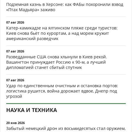
Подземная казнь в Херсоне: как ФАБы похоронили взвод
«Птах Мадьяра» заживо
07 авг 2026
Катер-камикадзе на ялтинском пляже среди туристов:
Киев снова бьёт по курортам, а над морем кружит
американский разведчик
07 авг 2026
Разведданные США снова хлынули в Киев рекой.
Вашингтон принуждает Россию к 90-м, а лучшей
дипломатией станет сбитый спутник
07 авг 2026
Удар по единственным очистным и остановка портов:
логистика рушится, война дорожает вдвое, Днепр под
угрозой
НАУКА И ТЕХНИКА
20 янв 2026
Забытый немецкий дрон из восьмидесятых стал оружием,