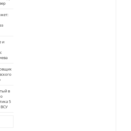
вер
ожет:
ез
е и
с
иева
бовщик
вского
р
атый в
по
тика 5
 ВСУ