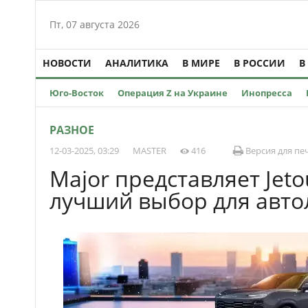
Пт, 07 августа 2026
НОВОСТИ
АНАЛИТИКА
В МИРЕ
В РОССИИ
В
Юго-Восток
Операция Z на Украине
Инопресса
РАЗНОЕ
12-03-2025, 03:29
MASTER
416
Версия для пе
Major представляет Jeto
лучший выбор для авт