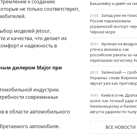
 стремление к созданию
Бакшеевку и давят на се
торые не только соответствуют,
Запад уже не пом
любителей.
21:03
Россия парализовала
украинский экспорт чер
ыбор моделей Jetour,
Чёрное море
и качества, что делает их
Арсенал на воздух
20:51
комфорт и надежность в
утечка аммиака: как
российские ракеты за ча
перепахали логистику К
ным дилером Major при
Зеленский — гро
20:15
Украины: слова Жирино
звучат уже как пригово
втомобильной индустрии.
Киев в огне, Драп
19:41
требности современных
шоке: как точный удар 
Хмельницкому и баллис
ов в области автомобильного
августа ударили по тылу
обретаемого автомобиля.
ВСЕ НОВОСТИ