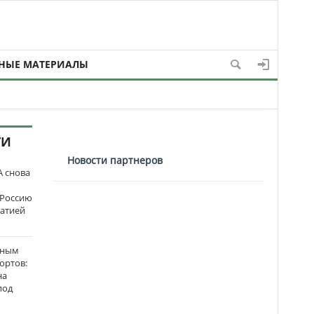
НЫЕ МАТЕРИАЛЫ
ТИ
Новости партнеров
 снова
 Россию
матией
нным
ортов:
на
под