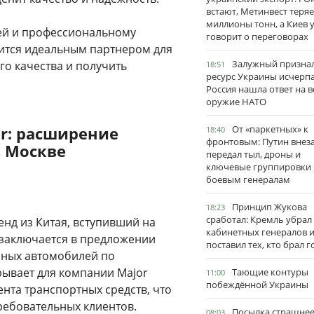
встают, Метинвест теряе
миллионы тонн, а Киев 
ей и профессиональному
говорит о переговорах
вится идеальным партнером для
Залужный признал
го качества и получить
18:51
ресурс Украины исчерпа
Россия нашла ответ на в
оружие НАТО
r: расширение
От «паркетных» к
18:40
фронтовым: Путин внез
в Москве
передал тыл, дроны и
ключевые группировки
боевым генералам
Принцип Жукова
18:23
сработал: Кремль убрал
нд из Китая, вступивший на
кабинетных генералов 
 заключается в предложении
поставил тех, кто брал 
нных автомобилей по
рывает для компании Major
Тающие контуры
11:00
побеждённой Украины
нта транспортных средств, что
ребовательных клиентов.
Посылка страшне
08:03