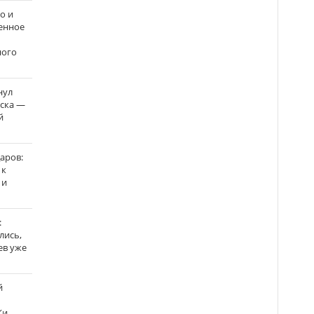
о и
енное
ного
нул
рска —
й
аров:
 к
 и
:
лись,
ев уже
й
Ки