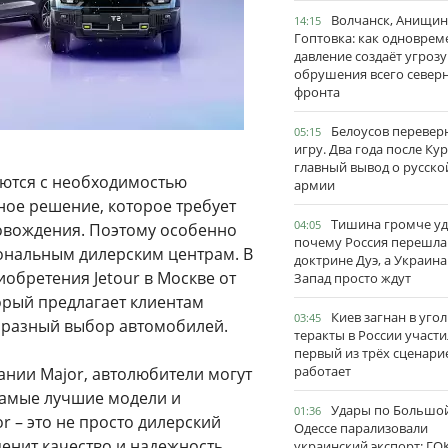
Волчанск, Анищин
14:15
Гоптовка: как одноврем
давление создаёт угрозу
обрушения всего север
фронта
Белоусов перевер
05:15
игру. Два года после Ку
главный вывод о русско
ются с необходимостью
армии
ное решение, которое требует
Тишина громче уд
04:05
овождения. Поэтому особенно
почему Россия перешла
ональным дилерским центрам. В
доктрине Дуэ, а Украина
обретения Jetour в Москве от
Запад просто ждут
орый предлагает клиентам
Киев загнан в угол
03:45
бразный выбор автомобилей.
теракты в России участи
первый из трёх сценари
работает
ании Major, автолюбители могут
 самые лучшие модели и
Удары по Большо
01:36
or – это не просто дилерский
Одессе парализовали
ценит качество и надежность.
украинский экспорт: ГО