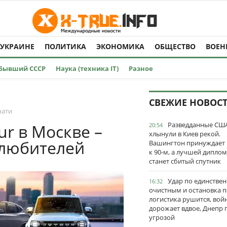
 УКРАИНЕ
ПОЛИТИКА
ЭКОНОМИКА
ОБЩЕСТВО
ВОЕН
Бывший СССР
Наука (техника IT)
Разное
СВЕЖИЕ НОВОС
чати
Разведданные США
ur в Москве –
20:54
хлынули в Киев рекой.
олюбителей
Вашингтон принуждает
к 90-м, а лучшей дипло
станет сбитый спутник
Удар по единстве
16:32
очистным и остановка п
логистика рушится, вой
дорожает вдвое, Днепр 
угрозой