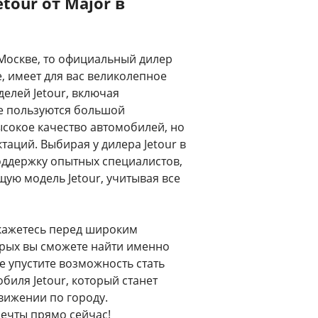
our от Major в
 Москве, то официальный дилер
е, имеет для вас великолепное
елей Jetour, включая
ые пользуются большой
ысокое качество автомобилей, но
аций. Выбирая у дилера Jetour в
поддержку опытных специалистов,
ую модель Jetour, учитывая все
 окажетесь перед широким
орых вы сможете найти именно
е упустите возможность стать
биля Jetour, который станет
ижении по городу.
ечты прямо сейчас!