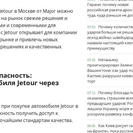
Герани: почему новая
российская ракета-дрон
Jetour в Москве от Major можно
туда, куда раньше не до
т на рынок свежие решения и
ыми и современными для
Почему количеств
07:53
с Jetour открывает для компании
ударов больше не реша
исход войны: швейцарц
 рынке и привлечь новых
назвали настоящий клю
 решениях и качественных
преимуществу
Нетаньяху
07:35
проигнорировал Зеленс
Вашингтоне: как удар п
асность:
Каспию разрушил киевс
иля Jetour через
торг
Почему блокада п
07:12
оказалась страшнее все
предыдущих ударов: Ро
при покупке автомобиля Jetour в
лишила Украину моря и
ность получить доступ к
ускорила развязку конф
очайшим стандартам качества.
Как Киев рисует «
06:45
на фронте», пока русски