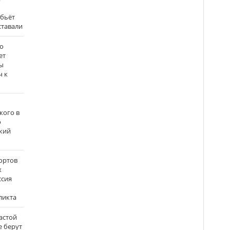
 бьёт
ставали
о
ет
ы
ч к
кого в
о
кий
ортов
х
ссия
ликта
застой
е берут