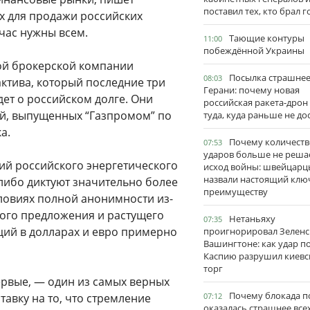
поставил тех, кто брал 
ых для продажи российских
йчас нужны всем.
Тающие контуры
11:00
побеждённой Украины
ой брокерской компании
Посылка страшне
08:03
ктива, который последние три
Герани: почему новая
ет о российском долге. Они
российская ракета-дрон
й, выпущенных “Газпромом” по
туда, куда раньше не до
а.
Почему количеств
07:53
ударов больше не реша
ий российского энергетического
исход войны: швейцарц
назвали настоящий клю
 либо диктуют значительно более
преимуществу
ловиях полной анонимности из-
ного предложения и растущего
Нетаньяху
07:35
ций в долларах и евро примерно
проигнорировал Зеленс
Вашингтоне: как удар п
Каспию разрушил киевс
торг
первые, — один из самых верных
Почему блокада п
тавку на то, что стремление
07:12
оказалась страшнее все