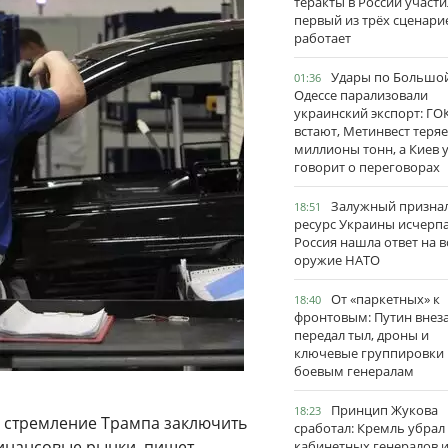
теракты в России участи
первый из трёх сценари
работает
Удары по Большо
01:36
Одессе парализовали
украинский экспорт: ГО
встают, Метинвест теряе
миллионы тонн, а Киев 
говорит о переговорах
Залужный признал
18:51
ресурс Украины исчерпа
Россия нашла ответ на в
оружие НАТО
От «паркетных» к
18:40
фронтовым: Путин внез
передал тыл, дроны и
ключевые группировки
боевым генералам
Принцип Жукова
18:23
о стремление Трампа заключить
сработал: Кремль убрал
финансовые рынки, пишет
кабинетных генералов 