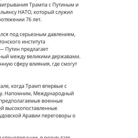
заигрывания Трампа с Путиным и
льянсу НАТО, который служил
отяжении 76 лет.
ался под серьезным давлением,
онского института
— Путин предлагает
ный между великими державами.
нную сферу влияния, где смогут
але, когда Трамп впервые с
ну. Напомним, Международный
а предполагаемые военные
ней высокопоставленные
удовской Аравии переговоры о
 спецоперации, в результате