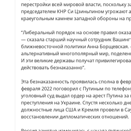
перестройки всей мировой власти, поскольку 
председателем КНР Си Цзиньпином угрожают а
краеугольным камнем западной обороны на пр
“Либеральный порядок на основе правил оказ
— сказала старший научный сотрудник Вашингт
ближневосточной политики Анна Борщевская. 
альтернативный многополярный мир, поделен
И эти великие державы получат привилегирова
действовать безнаказанно”.
Эта безнаказанность проявилась сполна в февр
февраля 2022 поговорил с Путиным по телефо
уголовный суд выдал ордер на арест Путина з
преступления на Украине. Спустя несколько д
должностные лица США и Кремля провели в Са
восстановлении дипломатических отношений.
Россия заметно изменилась с начала путинской