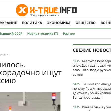
 УКРАИНЕ
ПОЛИТИКА
ЭКОНОМИКА
ОБЩЕСТВО
ВОЕН
Бывший СССР
Наука (техника IT)
Разное
СВЕЖИЕ НОВОС
ечати
Белоусов перевер
илось.
05:15
игру. Два года после Ку
хорадочно ищут
главный вывод о русско
армии
ссию
Тишина громче уд
04:05
почему Россия перешла
доктрине Дуэ, а Украина
Запад просто ждут
Киев загнан в угол
03:45