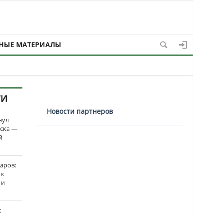
НЫЕ МАТЕРИАЛЫ
ТИ
Новости партнеров
нул
рска —
й
аров:
 к
 и
: