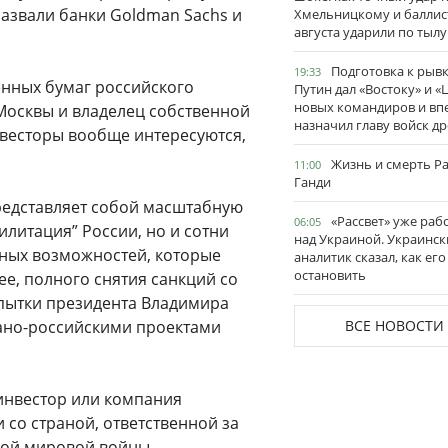
азвали банки Goldman Sachs и
Хмельницкому и баллис
августа ударили по тылу
Подготовка к рывк
19:33
енных бумаг российского
Путин дал «Востоку» и «
новых командиров и вп
Москвы и владелец собственной
назначил главу войск д
весторы вообще интересуются,
Жизнь и смерть Р
11:00
Ганди
 представляет собой масштабную
«Рассвет» уже раб
06:05
илитация” России, но и сотни
над Украиной. Украинск
ных возможностей, которые
аналитик сказал, как его
остановить
ее, полного снятия санкций со
опытки президента Владимира
ано-российскими проектами
ВСЕ НОВОСТИ
 инвестор или компания
со страной, ответственной за
рой мировой войны