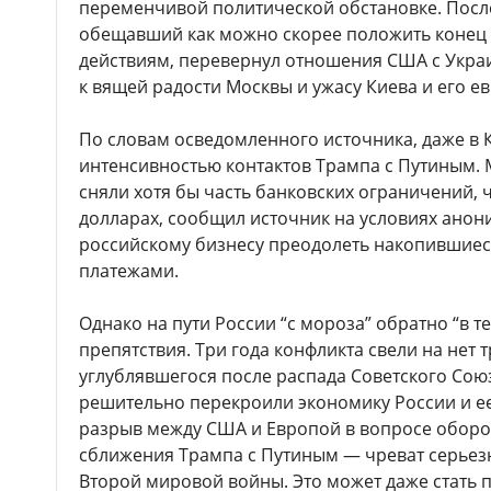
переменчивой политической обстановке. После
обещавший как можно скорее положить конец
действиям, перевернул отношения США с Украи
к вящей радости Москвы и ужасу Киева и его е
По словам осведомленного источника, даже в
интенсивностью контактов Трампа с Путиным. 
сняли хотя бы часть банковских ограничений, 
долларах, сообщил источник на условиях анон
российскому бизнесу преодолеть накопившиес
платежами.
Однако на пути России “с мороза” обратно “в т
препятствия. Три года конфликта свели на нет 
углублявшегося после распада Советского Союз
решительно перекроили экономику России и 
разрыв между США и Европой в вопросе обор
сближения Трампа с Путиным — чреват серье
Второй мировой войны. Это может даже стать 