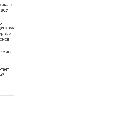
тика 5
 ВСУ
у:
Центру»
ервые
ронов
аджива
отает
ий