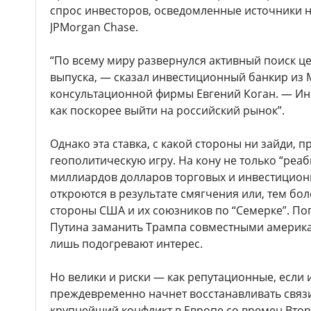
спрос инвесторов, осведомленные источники н
JPMorgan Chase.
“По всему миру развернулся активный поиск ц
выпуска, — сказал инвестиционный банкир из 
консультационной фирмы Евгений Коган. — Ин
как поскорее выйти на российский рынок”.
Однако эта ставка, с какой стороны ни зайди,
геополитическую игру. На кону не только “реаб
миллиардов долларов торговых и инвестицион
откроются в результате смягчения или, тем бол
стороны США и их союзников по “Семерке”. П
Путина заманить Трампа совместными америк
лишь подогревают интерес.
Но велики и риски — как репутационные, если
преждевременно начнет восстанавливать связи 
крупнейший конфликт в Европе со времен Вто