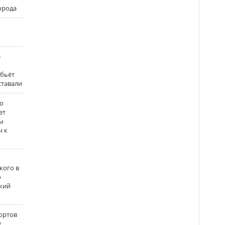
города
е
 бьёт
ставали
о
ет
ы
ч к
кого в
о
кий
ортов
х