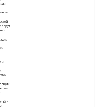
ссия
ликта
застой
е берут
вер
ожет:
ез
е и
с
иева
бовщик
вского
р
атый в
по