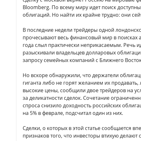
Bloomberg. По всему миру идет поиск доступн
облигаций. Но найти их крайне трудно: они се
В последние недели трейдеры одной лондонск
прочесывают весь финансовый мир в поисках а
года слыл практически неприкасаемым. Речь ид
разыскивали владельцев долларовых облигаци
запросу семейных компаний с Ближнего Восток
Но вскоре обнаружили, что держатели облигац
гиганта либо не горят желанием их продавать,
высокие цены, сообщили двое трейдеров на ус
за деликатности сделок. Сочетание ограничен
спроса снизило доходность российских облига
на 5% в феврале, подсчитал один из них.
Сделки, о которых в этой статье сообщается в
признаков того, что инвесторы втихую делают с