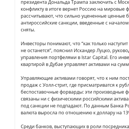
президента Дональда Трампа заключить с Мос
конфликту в итоге вернет Россию на мировые 
рассчитывают, что сильно уцененные ценные б
антироссийские санкции, введенные с началом 
сняты.
Инвесторы понимают, что “как только наступит 
не останется”, пояснил Искандер Луцко, руков
управления портфелями в Istar Capital. Его ин
квартирой в Дубае управляет активами на сум
Управляющие активами говорят, что к ним пос
продаж с Уолл-стрит, где присматриватся к ру
беспоставочные форварды: эти производные 
связаны ни с физическими российскими актива
под санкции не подпадают. По данным Банка Ро
валюта выросла по отношению к доллару на 13
Среди банков, выступающих в роли посредник