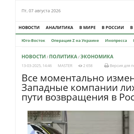
Пт, 07 августа 2026
НОВОСТИ
АНАЛИТИКА
В МИРЕ
В РОССИИ
В
Юго-Восток
Операция Z на Украине
Инопресса
НОВОСТИ
ПОЛИТИКА
ЭКОНОМИКА
/
/
13-03-2025, 14:46
MASTER
2 658
Версия для п
Все моментально измен
Западные компании ли
пути возвращения в Ро