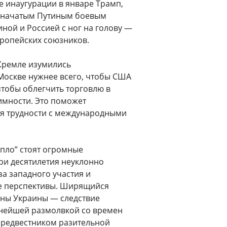
 инаугурации в январе Трамп,
 начатым Путиным боевым
ной и Россией с ног на голову —
вропейских союзников.
 Кремле изумились
Москве нужнее всего, чтобы США
чтобы облегчить торговлю в
имности. Это поможет
я трудности с международными
епло” стоят огромные
три десятилетия неуклонно
а западного участия и
ее перспективы. Ширящийся
оны Украины — следствие
знейшей размолвкой со времен
предвестником разительной