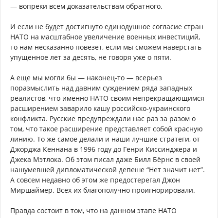
— вопреки всем доказательствам обратного.
И если не будет достигнуто единодушное согласие стран
НАТО на масштабное увеличение военных инвестиций,
то нам несказанно повезет, если мы сможем наверстать
упущенное лет за десять, не говоря уже о пяти.
А еще мы могли бы — наконец-то — всерьез
поразмыслить над давним суждением ряда западных
реалистов, что именно НАТО своим непрекращающимся
расширением заварило кашу российско-украинского
конфликта. Русские предупреждали нас раз за разом о
том, что такое расширение представляет собой красную
линию. То же самое делали и наши лучшие стратеги, от
Джорджа Кеннана в 1996 году до Генри Киссинджера и
Джека Мэтлока. Об этом писал даже Билл Бёрнс в своей
нашумевшей дипломатической депеше “Нет значит нет”.
А совсем недавно об этом же предостерегал Джон
Миршаймер. Всех их благополучно проигнорировали.
Правда состоит в том, что на данном этапе НАТО