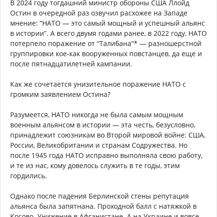
В 2024 году тогдашний министр обороны США Ллойд
Остин в очередной раз озвучил расхожее на Западе
мнение: “НАТО — это самый мощный и успешный альянс
в истории”. А всего двумя годами ранее, в 2022 году, НАТО
потерпело поражение от “Талибана”* — разношерстной
группировки кое-как вооруженных повстанцев, да еще и
после пятнадцатилетней кампании.
Как же сочетается унизительное поражение НАТО с
громким заявлением Остина?
Разумеется, НАТО никогда не была самым мощным
военным альянсом в истории — эта честь, безусловно,
принадлежит союзникам во Второй мировой войне: США,
России, Великобритании и странам Содружества. Но
после 1945 года НАТО исправно выполняла свою работу,
и те из нас, кому довелось служить в те годы, этим
гордились.
Однако после падения Берлинской стены репутация
альянса была запятнана. Проходной балл с натяжкой в
Косово. Унижение в Афганистане. А на Украине и вовсе