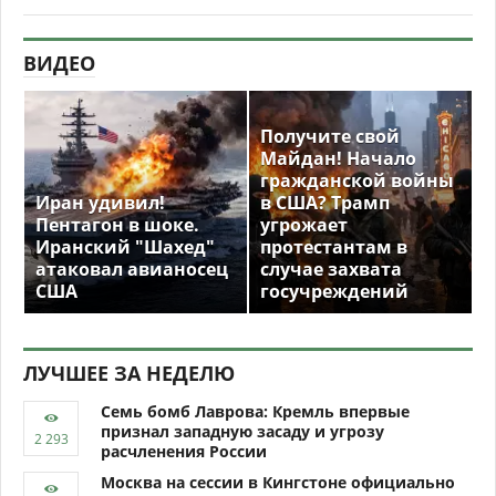
ВИДЕО
Получите свой
Майдан! Начало
гражданской войны
Иран удивил!
в США? Трамп
Пентагон в шоке.
угрожает
Иранский "Шахед"
протестантам в
атаковал авианосец
случае захвата
США
госучреждений
ЛУЧШЕЕ ЗА НЕДЕЛЮ
Семь бомб Лаврова: Кремль впервые
признал западную засаду и угрозу
расчленения России
Москва на сессии в Кингстоне официально