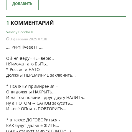
ДОБАВИТЬ
1
КОММЕНТАРИЙ
Valeriy Bondarik
3 февраля 2025 07:38
,.., PPPriiiVeeeTT ,..,
Ой-ня-веру--НЕ--верю..
НЯ-можа таго БЫТЬ..
* Россия и НАТО -
Должны ПЕРЕМИРИЕ заключить...
* ПОЛЯНУ примирения --
Они должны НАКРЫТЬ...
И на-той поляне - друг-другу НАЛИТЬ...
ну а ПОТОМ -- САЛОм закусить...
И...всё ОПпять ПОВТОРИТЬ...
* а также ДОГОВОРиться -
КАК будут дальше ЖИТЬ...
(КАК - станутт Мир "ДЕЛИТЬ"...)