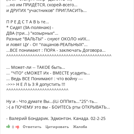
...но им ПРИДЁТСЯ, скорей-всего...
и ДРУГИХ "участников" ПРИГЛАСИТЬ...
П Р Е Д С Т А В Ь те...
* Сидят (ЗА-полянаю) -
ДВА (три...) "козырных"...
Разные "ВАЛЬТЫ" - снуют ОКОЛО нИХ...
и ловят ЦУ - От "пацанов-РЕАЛЬНЫХ"...
...ВСЕ понимают : ПОРА - заключать Договора...
^^^^^^^^^^^^^^^^^^^^^^^^^^^^^^^^^^^^^^^^^^^^
... Может-ли -- ТАКОЕ быть...
... "ЧТО" сМОЖЕТ Их - ВМЕСТЕ усадить...
... Ведь ВСЕ Понимают : что войну ---
->>> Н Е Л Ь З Я допустить !!!
^^^^^^^^^^^^^^^^^^^^^^^^^^
Ну и - Что думате Вы...(iLi ОППять..."25"-ть...
:-( а ПОЧЕМУ это вы - БОИТЕСЬ рты ОТКРЫВАТЬ...
- Валерий Бондарик. Эдмонтон. Канада. 02-2-25
Ответить
Цитировать
Жалоба
0