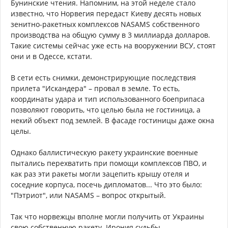
Бунинские чтения. Напомним, на этой неделе стало
известно, что Норвегия передаст Киеву десять новых
зенитно-ракетных комплексов NASAMS собственного
производства на общую сумму в 3 миллиарда долларов.
Такие системы сейчас уже есть на вооружении ВСУ, стоят
они и в Одессе, кстати.
В сети есть снимки, демонстрирующие последствия
прилета "Искандера" – провал в земле. То есть,
координаты удара и тип использованного боеприпаса
позволяют говорить, что целью была не гостиница, а
некий объект под землей. В фасаде гостиницы даже окна
целы.
Однако баллистическую ракету украинские военные
пытались перехватить при помощи комплексов ПВО, и
как раз эти ракеты могли зацепить крышу отеля и
соседние корпуса, посечь дипломатов... Что это было:
"Пэтриот", или NASAMS – вопрос открытый.
Так что норвежцы вполне могли получить от Украины
свою собственную ракету. Ирония судьбы.