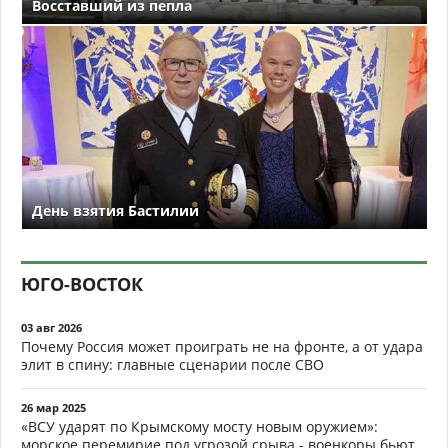
Восставший из пепла
День взятия Бастилии
ЮГО-ВОСТОК
03 авг 2026
Почему Россия может проиграть не на фронте, а от удара
элит в спину: главные сценарии после СВО
26 мар 2025
«ВСУ ударят по Крымскому мосту новым оружием»:
морское перемирие под угрозой срыва - военкоры бьют