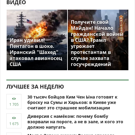
ВИДЕО
Получите свой
Майдан! Начало
гражданской войны
Иран удивил!
в США? Трамп
Пентагон в шоке.
угрожает
Иранский "Шахед"
протестантам в
атаковал авианосец
случае захвата
США
госучреждений
ЛУЧШЕЕ ЗА НЕДЕЛЮ
30 тысяч бойцов Ким Чен Ына готовят к
броску на Сумы и Харьков: в Киеве уже
считают это страшнее мобилизации
Диверсия с намёком: почему бомбу
взорвали на пороге, а не в зале, и кого это
должно напугать