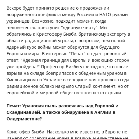
Вскоре будет принято решение о продолжении
вооруженного конфликта между Россией и НАТО руками
украинцев. Возможно, подходит момент, когда
человечество преступит "ядерную черту". Мы
обратились к Кристоферу Бизби, британскому эксперту в
области радиационной угрозы, с вопросом, чем новый
ядерный курс войны может обернутся для будущего
Европы и мира. В интервью "Печат" он дал тревожный
ответ: "Ядерная граница для Европы и воюющих сторон
уже пройдена!" Профессор Бизби утверждает, что после
взрыва на складе боеприпасов с обедненным ураном в
Хмельницком на Украине в середине мая прошлого года
радиационное облако накрыло Старый континент, но от
европейской и мировой общественности это скрыли.
Печат: Урановая пыль развеялась над Европой и
Скандинавией, а также обнаружена в Англии в
Олдермастоне?
Кристофер Бизби: Насколько мне известно, в Европе не
измеряют содержание урана в воздухе, и единственные