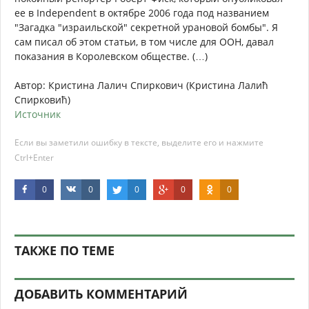
ее в Independent в октябре 2006 года под названием
"Загадка "израильской" секретной урановой бомбы". Я
сам писал об этом статьи, в том числе для ООН, давал
показания в Королевском обществе. (…)
Автор: Кристина Лалич Спиркович (Кристина Лалић
Спирковић)
Источник
Если вы заметили ошибку в тексте, выделите его и нажмите
Ctrl+Enter
0
0
0
0
0
ТАКЖЕ ПО ТЕМЕ
ДОБАВИТЬ КОММЕНТАРИЙ