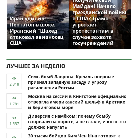
Получите свой
Майдан! Начало
гражданской войны
Иран удивил!
в США? Трамп
Пентагон в шоке.
угрожает
Иранский "Шахед"
протестантам в
атаковал авианосец
случае захвата
США
госучреждений
ЛУЧШЕЕ ЗА НЕДЕЛЮ
Семь бомб Лаврова: Кремль впервые
признал западную засаду и угрозу
расчленения России
Москва на сессии в Кингстоне официально
отвергла американский шельф в Арктике
и Беринговом море
Диверсия с намёком: почему бомбу
взорвали на пороге, а не в зале, и кого это
должно напугать
30 тысяч бойцов Ким Чен Ына готовят к