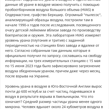
данные об уране в воздухе можно получить с помощью
пробоотборников воздуха большого объема (HVAS) в
Олдермастоне, графство Беркшир. Огромный "пылесос",
анализирующий образцы воздуха, построили там в
начале 1990-х годов после исследования, посвященного
очагу детской лейкемии вблизи завода по производству
боеприпасов и оружия. Эта лаборатория HVAS измеряет
уровень урана (плутония и трития) с заданной
периодичностью на станциях близ завода и вдалеке от
него. Согласно собранным там данным, которые я
официально получил по запросу, сославшись на свободу
информации, на трех измерительных станциях с 15 мая
по 15 июня 2023 года было зафиксировано загрязнение
воздуха обедненным ураном, причем даже через месяц
после взрыва на Украине.
Уровень урана в воздухе в Юго-Восточной Англии вырос
почти до 600 нг/куб.м за счет частиц, поднявшихся в
воздух в результате взрыва в Хмельницком. Что это
означает? Средний размер частицы урана менее одного
микрона. Человек вдыхает около 24 кубометров воздуха в