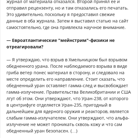
журнал от материала отказался. Второй принял ее и
отправил рецензенту, но и там отказались его печатать.
Это удивительно, поскольку я предоставил свежие
данные в оба журнала. Затем я выставил статью на сайт
самостоятельно, где она привлекла научное внимание.
— Евроатлантические "мейнстрим"-физики не
отреагировали?
— Я утверждаю, что взрыв в Хмельницком был взрывом
обедненного урана. После наблюдаемого взрыва в виде
гриба ветер понес материал в сторону, и следовало на
месте определить его направление. Стоит сказать, что
обедненный уран оставляет гамма-след и высвобождает
гамма-излучение. Правительства Великобритании и США
лгут об этом. Они утверждают, что Уран-238, от которого
в центрифуге отделяется Уран-235, пригодный в
дальнейшем для ядерного оружия и реакторов, является
слабым гамма-излучателем. Они утверждают, что альфа-
излучение не может проникать сквозь кожу и что сам
обедненный уран безопасен. (…)