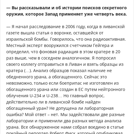
— Вы рассказывали и об истории поисков секретного
оружия, которое Запад применяет уже четверть века.
— Я начал расследование в 2006 году, когда в ливанской
газете вышла статья о воронке, оставшейся от
израильской бомбы. Говорилось, что она радиоактивная.
Местный эксперт вооружился счетчиком Гейгера и
определил, что фоновая радиация в этом кратере в 20
раз выше, чем в соседнем аналогичном. Я попросил
своего коллегу отправиться в Ливан и взять образцы из
кратера (…). Анализ образцов показал наличие не
обедненного урана, а обогащенного. Сейчас это
невозможно, только если боеприпас не изготовлен из
обогащенного урана или создан в ЕС путем нейтронного
облучения U-234 и U-238… Но главный вопрос,
действительно ли в ливанской бомбе найден
обогащенный уран? Не допущена ли лабораторная
ошибка? Мой ответ – нет. Мы задействовали две разные
лаборатории и применили два разных метода анализа
урана. Все обнаруженное нами собрал воедино в статье
покойный репортер Роберт Фиск, который опубликовал