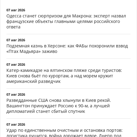
07 авг 2026
Одесса станет сюрпризом для Макрона: эксперт назвал
французские объекты главными целями российского
ответа
07 авг 2026
Подземная казнь в Херсоне: как ФАБы похоронили взвод
«Птах Мадьяра» заживо
07 авг 2026
Катер-камикадзе на ялтинском пляже среди туристов:
Киев снова бьёт по курортам, а над морем кружит
американский разведчик
07 авг 2026
Разведданные США снова хлынули в Киев рекой.
Вашингтон принуждает Россию к 90-м, а лучшей
дипломатией станет сбитый спутник
07 авг 2026
Удар по единственным очистным и остановка портов:
логистика рушится, война дорожает вдвое, Днепр под