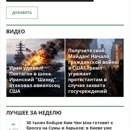
ДОБАВИТЬ
ВИДЕО
Получите свой
Майдан! Начало
гражданской войны
Иран удивил!
в США? Трамп
Пентагон в шоке.
угрожает
Иранский "Шахед"
протестантам в
атаковал авианосец
случае захвата
США
госучреждений
ЛУЧШЕЕ ЗА НЕДЕЛЮ
30 тысяч бойцов Ким Чен Ына готовят к
броску на Сумы и Харьков: в Киеве уже