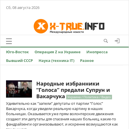
Сб, 08 августа 2026
Юго-Восток
Операция Z на Украине
Инопресса
Бывший СССР
Наука (техника IT)
Разное
Народные избранники
16-04-2020,
“Голоса” предали Супрун и
12:27
Вакарчука
Украина / Политика / Видео
Удивительно как “запели” депутаты от партии “Голос”
Вакарчука, когда увидели реальную картину в наших
больницах. Оказывается уже прям волонтерские движения
создают эти депутаты для спасения наших больниц, какие-то
фандрайзенги организовывают, и искренне возмущаются как