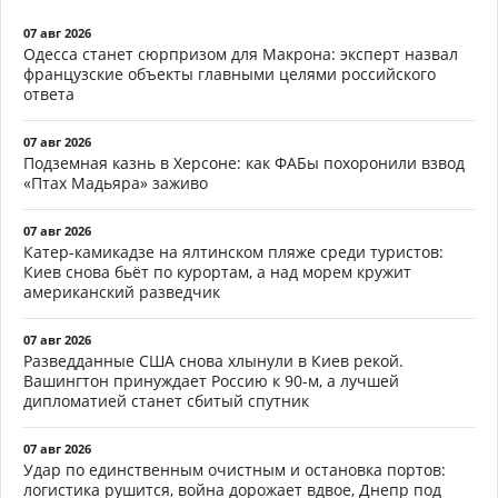
07 авг 2026
Одесса станет сюрпризом для Макрона: эксперт назвал
французские объекты главными целями российского
ответа
07 авг 2026
Подземная казнь в Херсоне: как ФАБы похоронили взвод
«Птах Мадьяра» заживо
07 авг 2026
Катер-камикадзе на ялтинском пляже среди туристов:
Киев снова бьёт по курортам, а над морем кружит
американский разведчик
07 авг 2026
Разведданные США снова хлынули в Киев рекой.
Вашингтон принуждает Россию к 90-м, а лучшей
дипломатией станет сбитый спутник
07 авг 2026
Удар по единственным очистным и остановка портов:
логистика рушится, война дорожает вдвое, Днепр под