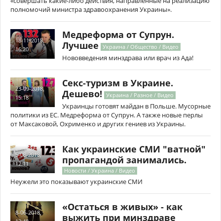
«совершать какие-либо действия, направленные на реализацию
полномочий министра здравоохранения Украины».
Медреформа от Супрун.
18-11-2018,
Лучшее
Украина / Общество / Видео
16:20
Нововведения минздрава или врач из Ада!
Секс-туризм в Украине.
23-09-2018,
Дешево!
Украина / Разное / Видео
15:18
Украинцы готовят майдан в Польше. Мусорные
политики из ЕС. Медреформа от Супрун. А также новые перлы
от Максаковой, Охрименко и других гениев из Украины.
Как украинские СМИ "ватной"
5-08-2018,
пропагандой занимались.
12:11
Новости / Украина / Видео
Неужели это показывают украинские СМИ
«Остаться в живых» - как
8-06-2018,
выжить при минздраве