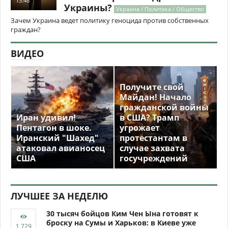
13:48
Украины?
Украина / Политика / Общество
Зачем Украина ведет политику геноцида против собственных
граждан?
ВИДЕО
Получите свой
Майдан! Начало
гражданской войны
Иран удивил!
в США? Трамп
Пентагон в шоке.
угрожает
Иранский "Шахед"
протестантам в
атаковал авианосец
случае захвата
США
госучреждений
ЛУЧШЕЕ ЗА НЕДЕЛЮ
30 тысяч бойцов Ким Чен Ына готовят к
броску на Сумы и Харьков: в Киеве уже