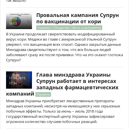
так вышло!
Провальная кампания Супрун
18-04-2019,
по вакцинации от кори
19:53
Украина / Общество / Фото и документы
В Украине продолжает свирепствовать модифицированный
вирус кори. Медики во главе с американкой Ульяной Супрун
уверяют, что вакцинация всех спасет. Однако закрытые данные
Минздрава свидетельствуют о том, что все больше людей
заболевают сразу же после прививки. Что на это скажет госпожа
Супрун?
Глава минздрава Украины
11-04-2019,
Супрун работает в интересах
17:34
западных фармацевтических
компаний
Украина
Минздрав Украины приобретает лекарственные препараты
западных компаний, несмотря на имеющиеся у них серьезные
побочные эффекты. Только за июнь – июль 2018 года
государственный экспертный центр Украины зафиксировал
огромное количество случаев побочных реакций.