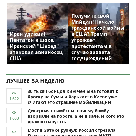
Получите свой
Майдан! Начало
гражданской войны
Иран удивил!
в США? Трамп
Пентагон в шоке.
угрожает
Иранский "Шахед"
протестантам в
атаковал авианосец
случае захвата
США
госучреждений
ЛУЧШЕЕ ЗА НЕДЕЛЮ
30 тысяч бойцов Ким Чен Ына готовят к
броску на Сумы и Харьков: в Киеве уже
считают это страшнее мобилизации
Диверсия с намёком: почему бомбу
взорвали на пороге, а не в зале, и кого это
должно напугать
Мост в Затоке рухнул: Россия отрезала
Одессу от румынских поставок НАТО