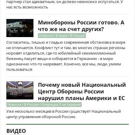
партнер стал адекватным, он должен немножко испугаться. У
нас есть возможность
Минобороны России готово. А
28-09-2015,
что же на счет других?
16:37
Новости / В мире / В России
Согласитесь, тишью и гладью современная обстановка в мире
не отличается. Конфликт тут и там, во многих странах регионы
норовят отделиться, где-то юбилейный семимиллионный
беженец пакует вещи и собирается в Германию - в мире
однозначно что-то назревает. Конечно, все мы, люди, умеем
пользоваться
Почему новый Национальный
3-04-2015,
Центр Обороны России
14:03
нарушил планы Америки и ЕС
Новости / В России / Операция Z на Украине
Уже несколько месяцев в России существует Национальный
центр управления обороной России.
ВИДЕО