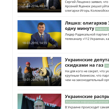
Сергей Лещенко заявил, что
Арсений Яценюк решил уйти в
11-04-2016, 10:39
олигархи Игорь Коломойски
Ляшко: олигархов
одну минуту
Новости 
Лидер Радикальной партии 
телеканалу «112 Украина», 
18-03-2016, 14:55
Украинские депут
скидками на газ
Ук
Ни для кого не секрет, что 
крупным бизнесом, что пар
чем на законодательный орг
10-01-2016, 14:36
Украинские распр
Аналитика информация мнение
В Украине происходит самая