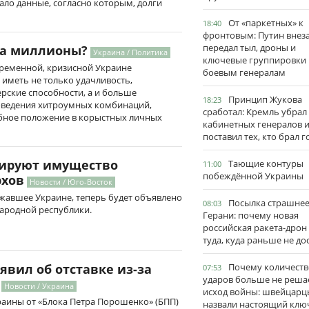
ало данные, согласно которым, долги
От «паркетных» к
18:40
фронтовым: Путин внез
передал тыл, дроны и
на миллионы?
Украина / Политика
ключевые группировки
временной, кризисной Украине
боевым генералам
иметь не только удачливость,
рские способности, а и больше
Принцип Жукова
18:23
оведения хитроумных комбинаций,
сработал: Кремль убрал
бное положение в корыстных личных
кабинетных генералов 
поставил тех, кто брал 
зируют имущество
Тающие контуры
11:00
побеждённой Украины
рхов
Новости / Юго-Восток
жавшее Украине, теперь будет объявлено
Посылка страшне
08:03
ародной республики.
Герани: почему новая
российская ракета-дрон
туда, куда раньше не до
Почему количеств
явил об отставке из-за
07:53
ударов больше не реша
Новости / Украина
исход войны: швейцарц
раины от «Блока Петра Порошенко» (БПП)
назвали настоящий клю