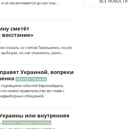
ВСЕ НОВОСТИ
 и не заканчивается до сих пор…
ину сметёт
 восстание»
ли списать со счетов Тимошенко, после
выборах, но как оказалось, рано...
 правят Украиной, вопреки
шенко
Новости / Украина
й годовщине событий Евромайдана.
что новое правительство во главе с
редвыборных обещаний.
Украины или внутренняя
.
Новости / Украина / Политика