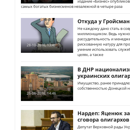
издание «Бизнес» опубликов
самых богатых бизнесменов незалежной в четыре раза
Откуда у Гройсма
Не каждому дано стать в со
миллионщиком. Ведь нужно 
рассудительность и менедже
рискованную натуру для пр
28-10-2016, 13:41
умение использовать служе
целях, а также
В ДНР национали
украинских олига
Имущество, ранее принадле
собственностью Донецкой н
26-06-2016, 14:46
Нардеп: Яценюк за
сговора олигархов
Депутат Верховной рады Ук