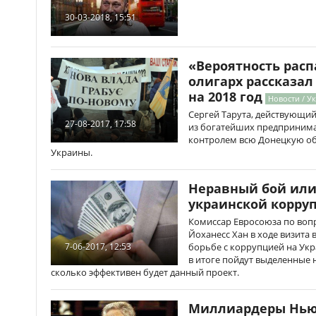
30-03-2018, 15:51
«Вероятность расп
олигарх рассказал
на 2018 год
Новости / У
Сергей Тарута, действующий
27-08-2017, 17:58
из богатейших предпринима
контролем всю Донецкую обл
Украины.
Неравный бой или
украинской корру
Комиссар Евросоюза по воп
Йоханесс Хан в ходе визита 
борьбе с коррупцией на Укр
7-06-2017, 12:53
в итоге пойдут выделенные 
сколько эффективен будет данный проект.
Миллиардеры Нью