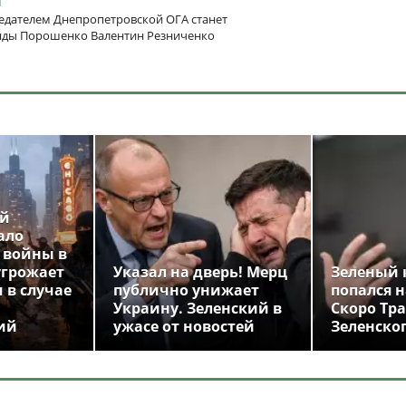
едателем Днепропетровской ОГА станет
нды Порошенко Валентин Резниченко
ой
ало
 войны в
угрожает
Указал на дверь! Мерц
Зеленый 
 в случае
публично унижает
попался н
Украину. Зеленский в
Скоро Тр
ий
ужасе от новостей
Зеленско