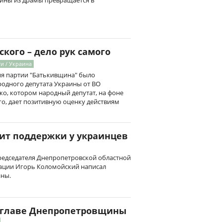
ины из драмы превращается в
кого – дело рук самого
и / Украина
ия партии "Батькивщина" было
родного депутата Украины от ВО
о, котором народный депутат, на фоне
о, дает позитивную оценку действиям
ит поддержки у украинцев
редседателя Днепропетровской областной
ации Игорь Коломойский написал
ины.
 главе Днепропетровщины