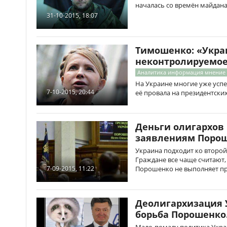
началась со времён майдана
31-10-2015, 18:07
Тимошенко: «Укра
неконтролируемое
Аналитика информация мнение
На Украине многие уже успе
7-10-2015, 20:44
её провала на президентских 
Деньги олигархов
заявлениям Поро
Украина подходит ко второ
Граждане все чаще считают, 
Порошенко не выполняет п
7-09-2015, 11:22
Деолигархизация 
борьба Порошенко