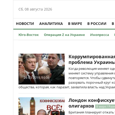
Сб, 08 августа 2026
НОВОСТИ
АНАЛИТИКА
В МИРЕ
В РОССИИ
В
Юго-Восток
Операция Z на Украине
Инопресса
Коррумпированная
проблема Украин
Когда революция меняет одн
меняет систему управления 
повторяется. Чтобы сдвинут
24-03-2019, 10:06
разорвать порочный круг к
общества, которая, как паразит, захватила власть над Укра
Лондон конфискуе
олигархов
В мире / Разн
Британия планирует отжать 