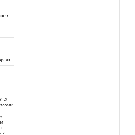
апно
и
города
е
 бьёт
ставали
о
ет
ы
ч к