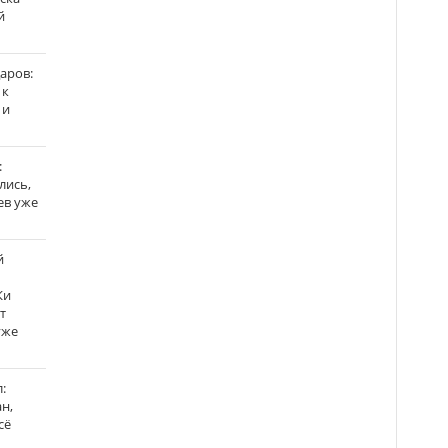
й
аров:
 к
 и
:
лись,
ев уже
й
Ки
т
уже
:
н,
сё