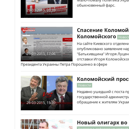
Мало-помалу политика Укра
обыкновенный фарс.
29-03-2015, 20:39
Спасение Коломойс
Коломойского
Новост
На сайте Киевского отделен
опубликовано заявление на
"Батькивщина" Игоря Луценк
26-03-2015, 17:06
отставки Игоря Коломойског
Президента Украины Петра Порошенко в сфере
Коломойский прос
Новости
Недавно ушедший с поста п
государственной администр
обращение к жителям Укра
26-03-2015, 15:39
Новый олигарх во
Аналитика информация мнение