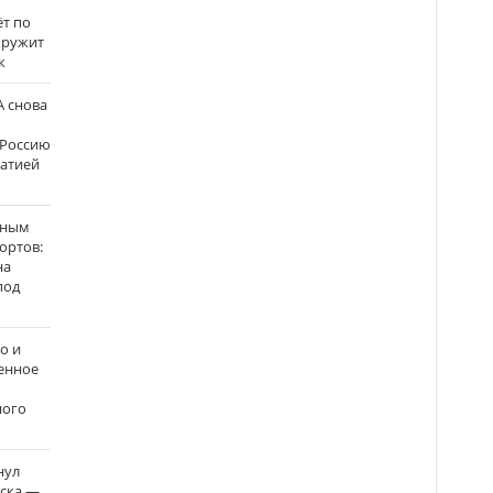
ёт по
кружит
к
 снова
 Россию
матией
нным
ортов:
на
под
о и
енное
ного
нул
рска —