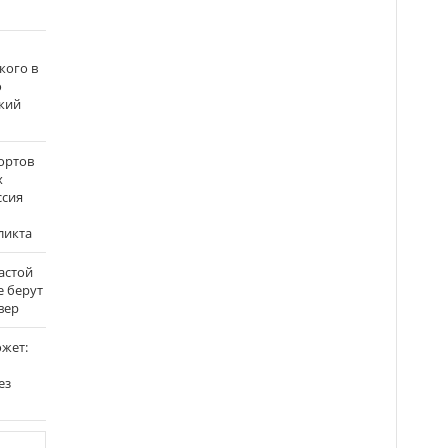
кого в
о
кий
ортов
х
ссия
ликта
застой
е берут
вер
ожет:
ез