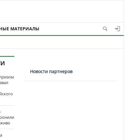
НЫЕ МАТЕРИАЛЫ
ТИ
Новости партнеров
рпризом
звал
йского
в
оронили
аживо
на