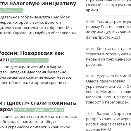
сти налоговую инициативу
главный вывод о русско
армии
е / Экономика
нодательное собрание штата Нью Йорк
Тишина громче уд
04:05
еров, которое гласило: Дорогой
почему Россия перешла
дители законодательного собрания! Мы,
доктрине Дуэ, а Украина
штате. Однако, мы глубоко обеспокоены
Запад просто ждут
Киев загнан в угол
03:45
оссии: Новороссия как
теракты в России участи
мен
первый из трёх сценари
Юго-Восток / В России
работает
ально-демократический взгляд на
тво. Западная идеология буквально
Удары по Большо
01:36
Она захватила сознание людей мёртвой
Одессе парализовали
а шее общества, которое искренне не
украинский экспорт: ГО
встают, Метинвест теряе
миллионы тонн, а Киев 
 гідності» стали пожинать
говорит о переговорах
гархи
Новости / Украина / Политика
Залужный признал
18:51
люции гідності» стали пожинать не только
ресурс Украины исчерпа
 обнищали с момента «победы
Россия нашла ответ на в
 но и украинские олигархи.Украинское
оружие НАТО