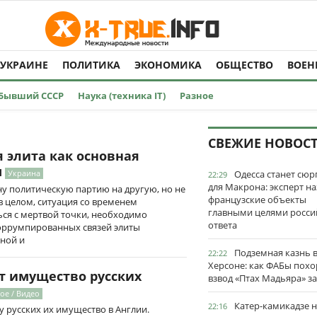
 УКРАИНЕ
ПОЛИТИКА
ЭКОНОМИКА
ОБЩЕСТВО
ВОЕН
Бывший СССР
Наука (техника IT)
Разное
СВЕЖИЕ НОВОС
 элита как основная
ы
Украина
Одесса станет сю
22:29
для Макрона: эксперт на
у политическую партию на другую, но не
французские объекты
в целом, ситуация со временем
главными целями росси
ься с мертвой точки, необходимо
ответа
оррумпированных связей элиты
иной и
Подземная казнь 
22:22
Херсоне: как ФАБы пох
т имущество русских
взвод «Птах Мадьяра» з
ое / Видео
Катер-камикадзе 
22:16
у русских их имущество в Англии.