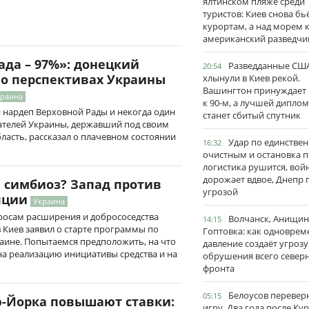
ялтинском пляже среди
туристов: Киев снова бь
курортам, а над морем 
американский разведчи
ада – 97%»: донецкий
Разведданные США
20:54
 о перспективах Украины
хлынули в Киев рекой.
Вашингтон принуждает
краина
к 90-м, а лучшей дипло
 нардеп Верховной Рады и некогда один
станет сбитый спутник
телей Украины, державший под своим
асть, рассказал о плачевном состоянии
Удар по единстве
16:32
очистным и остановка п
логистика рушится, вой
дорожает вдвое, Днепр 
 симбиоз? Запад против
угрозой
пции
Украина
росам расширения и добрососедства
Волчанск, Анищин
14:15
в Киев заявил о старте программы по
Гоптовка: как одноврем
аине. Попытаемся предположить, на что
давление создаёт угрозу
на реализацию инициативы средства и на
обрушения всего север
фронта
Белоусов перевер
05:15
-Йорка повышают ставки:
игру. Два года после Ку