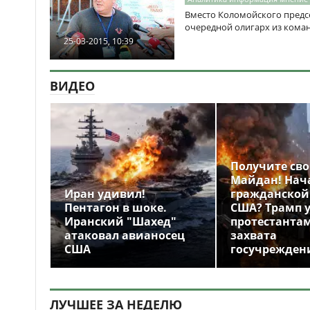
Вместо Коломойского предс
очередной олигарх из кома
25-03-2015, 10:39
ВИДЕО
Получите св
Майдан! Нач
Иран удивил!
гражданской
Пентагон в шоке.
США? Трамп 
Иранский "Шахед"
протестантам
атаковал авианосец
захвата
США
госучрежден
ЛУЧШЕЕ ЗА НЕДЕЛЮ