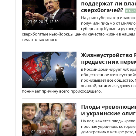
поддержат ли вла
сверхбогачей?
В мир
На днях губернатор и зако
23-03-2017, 12:50
получили письмо от миллион
губернатор Куомо и руково
сверхбогатые нью-йоркцы ценим качество жизни в нашем 
тем, что так много
Жизнеустройство Р
предвестник пере
в России доминирует либер
общественное жизнеустройс
пронизывает всё общество. 
27-02-2017, 16:55
хваткой, затягивая удавку н
понимает причину всего происходящего.
Плоды «революции
и украинские оли
Ну вот, кажется плоды «рево
простые украинцы, которые
демократии» в четыре раза,
1-02-2017, 17:26