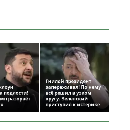
Гнилой президент
клоун
запереживал! По нему
а подлости!
всё решил в узком
амп разорвёт
кругу. Зеленский
го
приступил к истерике