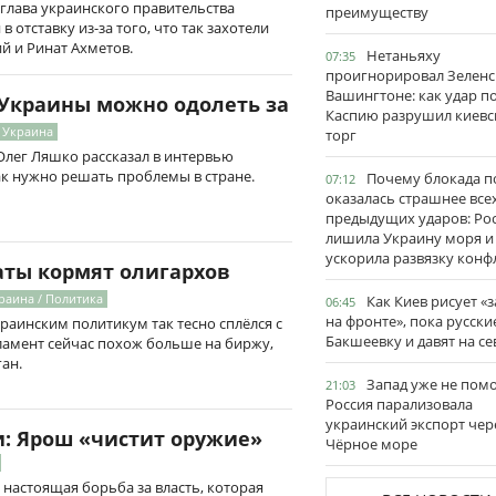
 глава украинского правительства
преимуществу
 отставку из-за того, что так захотели
й и Ринат Ахметов.
Нетаньяху
07:35
проигнорировал Зеленс
Вашингтоне: как удар п
 Украины можно одолеть за
Каспию разрушил киевс
/ Украина
торг
Олег Ляшко рассказал в интервью
как нужно решать проблемы в стране.
Почему блокада п
07:12
оказалась страшнее все
предыдущих ударов: Ро
лишила Украину моря и
ускорила развязку конф
аты кормят олигархов
раина / Политика
Как Киев рисует «
06:45
на фронте», пока русски
украинским политикум так тесно сплёлся с
Бакшеевку и давят на се
ламент сейчас похож больше на биржу,
ан.
Запад уже не пом
21:03
Россия парализовала
украинский экспорт чер
и: Ярош «чистит оружие»
Чёрное море
 настоящая борьба за власть, которая