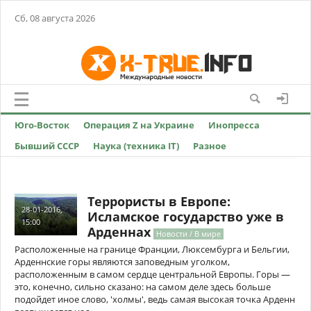
Сб, 08 августа 2026
Юго-Восток
Операция Z на Украине
Инопресса
Бывший СССР
Наука (техника IT)
Разное
Террористы в Европе:
28-01-2016,
Исламское государство уже в
15:00
Арденнах
Новости / В мире
Расположенные на границе Франции, Люксембурга и Бельгии,
Арденнcкие горы являются заповедным уголком,
расположенным в самом сердце центральной Европы. Горы —
это, конечно, сильно сказано: на самом деле здесь больше
подойдет иное слово, 'холмы', ведь самая высокая точка Арденн