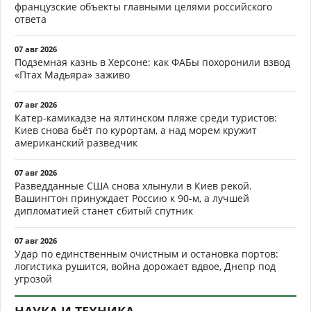
французские объекты главными целями российского
ответа
07 авг 2026
Подземная казнь в Херсоне: как ФАБы похоронили взвод
«Птах Мадьяра» заживо
07 авг 2026
Катер-камикадзе на ялтинском пляже среди туристов:
Киев снова бьёт по курортам, а над морем кружит
американский разведчик
07 авг 2026
Разведданные США снова хлынули в Киев рекой.
Вашингтон принуждает Россию к 90-м, а лучшей
дипломатией станет сбитый спутник
07 авг 2026
Удар по единственным очистным и остановка портов:
логистика рушится, война дорожает вдвое, Днепр под
угрозой