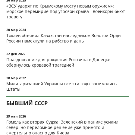
26 мар 2025
«ВСУ ударят по Крымскому мосту новым оружием»:
морское перемирие под угрозой срыва - военкоры бьют
тревогу
20 мар 2024
Токаев объявил Казахстан наследником Золотой Орды:
России намекнули на рабство и дань
22 дек 2022
Празднование дня рождения Рогозина в Донецке
обернулось кровавой трагедией
28 мар 2022
Милитаризацией Украины все эти годы занимались
Штаты
БЫВШИЙ СССР
29 мая 2026
Гомель как вторая Суджа: Зеленский в панике усилил
север, но переломное решение уже принято и
смертельно опасно для Киева