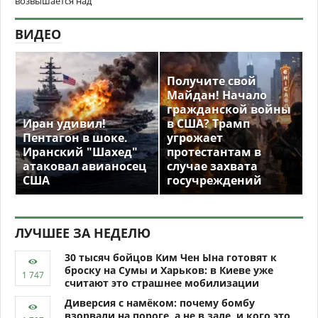
возвышается над
ВИДЕО
Получите свой
Майдан! Начало
гражданской войны
Иран удивил!
в США? Трамп
Пентагон в шоке.
угрожает
Иранский "Шахед"
протестантам в
атаковал авианосец
случае захвата
США
госучреждений
ЛУЧШЕЕ ЗА НЕДЕЛЮ
30 тысяч бойцов Ким Чен Ына готовят к
броску на Сумы и Харьков: в Киеве уже
считают это страшнее мобилизации
Диверсия с намёком: почему бомбу
взорвали на пороге, а не в зале, и кого это