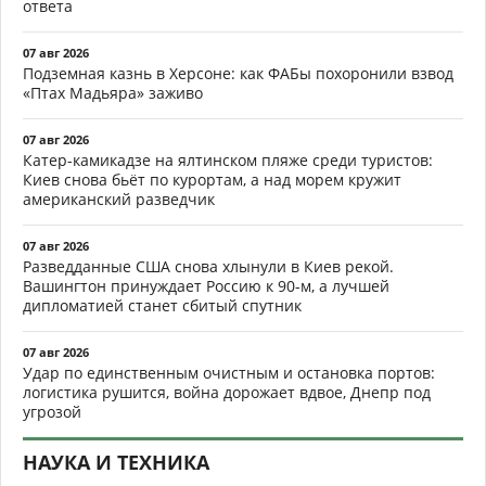
ответа
07 авг 2026
Подземная казнь в Херсоне: как ФАБы похоронили взвод
«Птах Мадьяра» заживо
07 авг 2026
Катер-камикадзе на ялтинском пляже среди туристов:
Киев снова бьёт по курортам, а над морем кружит
американский разведчик
07 авг 2026
Разведданные США снова хлынули в Киев рекой.
Вашингтон принуждает Россию к 90-м, а лучшей
дипломатией станет сбитый спутник
07 авг 2026
Удар по единственным очистным и остановка портов:
логистика рушится, война дорожает вдвое, Днепр под
угрозой
НАУКА И ТЕХНИКА