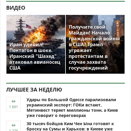
ВИДЕО
Получите свой
Майдан! Начало
гражданской войны
Иран удивил!
в США? Трамп
Пентагон в шоке.
угрожает
Иранский "Шахед"
протестантам в
атаковал авианосец
случае захвата
США
госучреждений
ЛУЧШЕЕ ЗА НЕДЕЛЮ
Удары по Большой Одессе парализовали
украинский экспорт: ГОКи встают,
Метинвест теряет миллионы тонн, а Киев
уже говорит о переговорах
30 тысяч бойцов Ким Чен Ына готовят к
броску на Сумы и Харьков: в Киеве уже