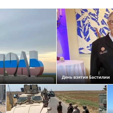
День взятия Бастилии