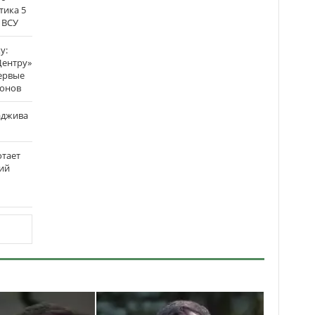
тика 5
 ВСУ
у:
Центру»
ервые
ронов
аджива
отает
ий