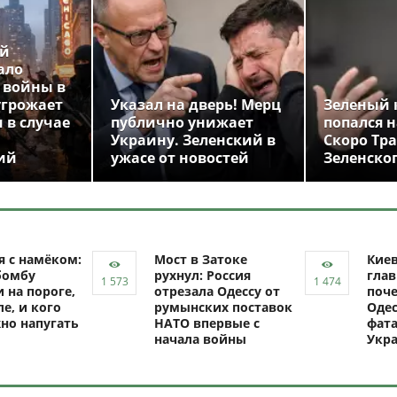
ой
ало
 войны в
угрожает
Указал на дверь! Мерц
Зеленый 
 в случае
публично унижает
попался н
Украину. Зеленский в
Скоро Тр
ий
ужасе от новостей
Зеленско
я с намёком:
Мост в Затоке
Кие
бомбу
рухнул: Россия
глав
 на пороге,
отрезала Одессу от
поче
ле, и кого
румынских поставок
Одес
но напугать
НАТО впервые с
фат
начала войны
Укр