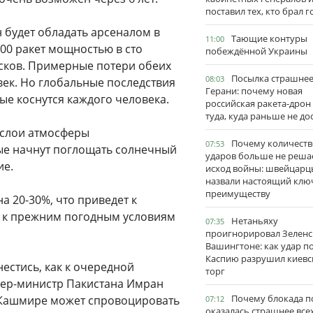
поставил тех, кто брал 
н будет обладать арсеналом в
Тающие контуры
11:00
100 ракет мощностью в сто
побеждённой Украины
усков. Примерные потери обеих
Посылка страшне
08:03
век. Но глобальные последствия
Герани: почему новая
ые коснутся каждого человека.
российская ракета-дрон
туда, куда раньше не до
 слои атмосферы
Почему количеств
07:53
ые начнут поглощать солнечный
ударов больше не реша
ие.
исход войны: швейцарц
назвали настоящий клю
преимуществу
а 20-30%, что приведет к
е к прежним погодным условиям
Нетаньяху
07:35
проигнорировал Зеленс
Вашингтоне: как удар п
Каспию разрушил киевс
естись, как к очередной
торг
мьер-министр Пакистана Имран
Почему блокада п
в Кашмире может спровоцировать
07:12
оказалась страшнее все