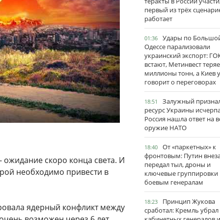
теракты в России участи
первый из трёх сценари
работает
Удары по Большо
01:36
Одессе парализовали
украинский экспорт: ГО
встают, Метинвест теряе
миллионы тонн, а Киев 
говорит о переговорах
Залужный признал
18:51
ресурс Украины исчерпа
Россия нашла ответ на в
оружие НАТО
От «паркетных» к
18:40
фронтовым: Путин внез
 ожидание скоро конца света. И
передал тыл, дроны и
орой необходимо привести в
ключевые группировки
боевым генералам
Принцип Жукова
18:23
ровала ядерный конфликт между
сработал: Кремль убрал
очень возможен через 6 лет.
кабинетных генералов 