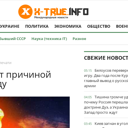
 УКРАИНЕ
ПОЛИТИКА
ЭКОНОМИКА
ОБЩЕСТВО
ВОЕН
Бывший СССР
Наука (техника IT)
Разное
СВЕЖИЕ НОВОС
печати
Белоусов перевер
ут причиной
05:15
игру. Два года после Ку
ду
главный вывод о русско
армии
Тишина громче уд
04:05
почему Россия перешла
доктрине Дуэ, а Украина
Запад просто ждут
Киев загнан в угол
03:45