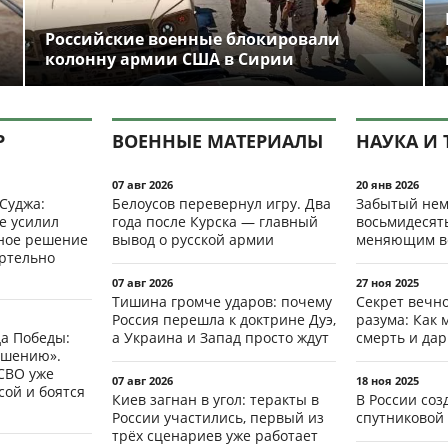
Российские военные блокировали
колонну армии США в Сирии
Р
ВОЕННЫЕ МАТЕРИАЛЫ
НАУКА И 
07 авг 2026
20 янв 2026
 Суджа:
Белоусов перевернул игру. Два
Забытый нем
е усилил
года после Курска — главный
восьмидесят
мное решение
вывод о русской армии
меняющим в
ертельно
07 авг 2026
27 ноя 2025
Тишина громче ударов: почему
Секрет вечн
Россия перешла к доктрине Дуэ,
разума: Как 
да Победы:
а Украина и Запад просто ждут
смерть и да
ршению».
СВО уже
07 авг 2026
18 ноя 2025
ой и боятся
Киев загнан в угол: теракты в
В России со
России участились, первый из
спутниковой 
трёх сценариев уже работает