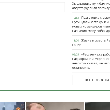
Хмельницкому и баллис
августа ударили по тылу
Подготовка к рывк
19:33
Путин дал «Востоку» и «
новых командиров и вп
назначил главу войск д
Жизнь и смерть Р
11:00
Ганди
«Рассвет» уже раб
06:05
над Украиной. Украинск
аналитик сказал, как его
остановить
ВСЕ НОВОСТИ