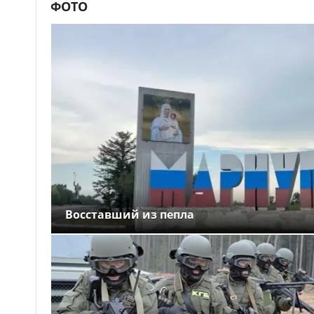
ФОТО
Восставший из пепла