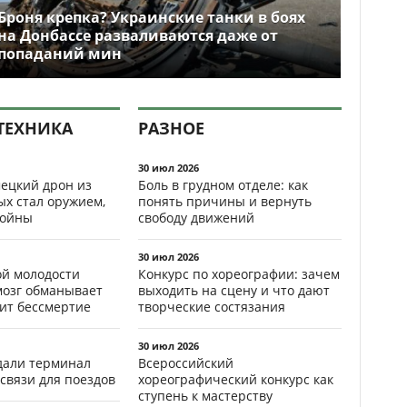
Броня крепка? Украинские танки в боях
на Донбассе разваливаются даже от
попаданий мин
ТЕХНИКА
РАЗНОЕ
30 июл 2026
ецкий дрон из
Боль в грудном отделе: как
ых стал оружием,
понять причины и вернуть
ойны
свободу движений
30 июл 2026
ой молодости
Конкурс по хореографии: зачем
мозг обманывает
выходить на сцену и что дают
рит бессмертие
творческие состязания
30 июл 2026
здали терминал
Всероссийский
связи для поездов
хореографический конкурс как
ступень к мастерству