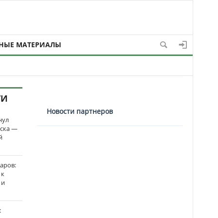
НЫЕ МАТЕРИАЛЫ
ТИ
Новости партнеров
нул
рска —
й
аров:
 к
 и
: