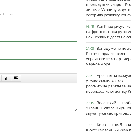
предыдущих ударов: Ро
лишила Украину моря и
rl+Enter
ускорила развязку конф
Как Киев рисует «
06:45
на фронте», пока русски
Бакшеевку и давят на се
Запад уже не пом
21:03
Россия парализовала
украинский экспорт чер
Чёрное море
Арсенал на воздух
20:51
утечка аммиака: как
российские ракеты за ча
перепахали логистику К
Зеленский — гро
20:15
Украины: слова Жирино
звучат уже как пригово
Киев в огне, Драп
19:41
шоке: как точный удар 