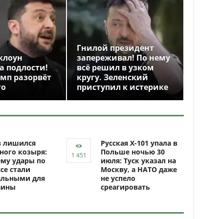
Гнилой президент
клоун
запереживал! По нему
а подлости!
всё решил в узком
амп разорвёт
кругу. Зеленский
го
приступил к истерике
в лишился
Русская Х-101 упала в
ного козыря:
Польше ночью 30
му удары по
июля: Туск указал на
се стали
Москву, а НАТО даже
альными для
не успело
аины
среагировать