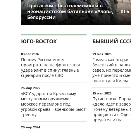
Протасевич был наёмником в
неонацистском батальоне «Азов», — КГБ
Белоруссии
ЮГО-ВОСТОК
БЫВШИЙ ССС
03 авг 2026
29 мая 2026
Почему Россия может
Гомель как вторая
проиграть не на фронте, а от
Зеленский в паник
удара элит в спину: главные
север, но перело
сценарии после СВО
уже принято и см
опасно для Киева
26 мар 2025
«ВСУ ударят по Крымскому
15 мая 2026
мосту новым оружием»:
Путин после Пара
морское перемирие под
«Дело идёт к заве
угрозой срыва - военкоры бьют
Почему ветераны 
тревогу
прощаются с Одесс
предательства
20 мар 2024