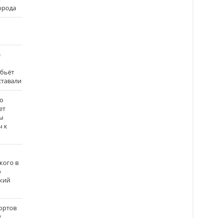
города
е
 бьёт
ставали
о
ет
ы
ч к
кого в
о
кий
ортов
х