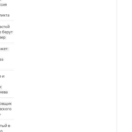
ссия
ликта
застой
е берут
вер
ожет:
ез
е и
с
иева
бовщик
вского
р
атый в
по