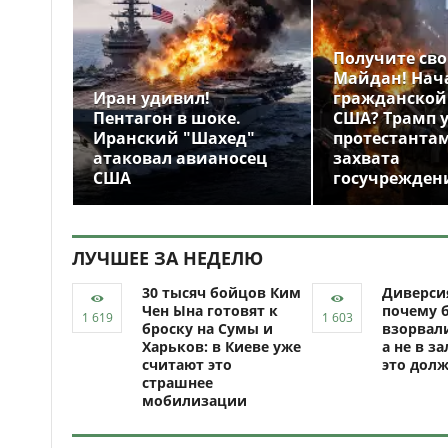
Получите св
Майдан! Нач
Иран удивил!
гражданской
Пентагон в шоке.
США? Трамп 
Иранский "Шахед"
протестантам
атаковал авианосец
захвата
США
госучрежден
ЛУЧШЕЕ ЗА НЕДЕЛЮ
30 тысяч бойцов Ким
Диверси
Чен Ына готовят к
почему 
броску на Сумы и
взорвали
Харьков: в Киеве уже
а не в за
считают это
это долж
страшнее
мобилизации