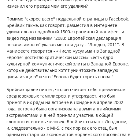
изменил его прежде чем его удалили?
Помимо "скорее всего" поддельной страницы в Facebook,
Брейвик также, как говорят, разместил в Интернете
удивительно подробный 1500-страничный манифест и
видео под названием "2083: Европейская декларация
независимости" указав место и дату - "Лондон, 2011". В
манифесте говорится - «Число мусульман в Западной
Европе" достигло критической массы», «есть ядро ​​
культурной коммунистической элиты в Западной Европе,
которые действительно хотят уничтожить западную
цивилизацию" и что "Европа будет гореть снова."
Брейвик далее пишет, что он считает себя преемником
средневековых тамплиеров, и утверждает, что был
принят в их ряды на встрече в Лондоне в апреле 2002
года, встреча была организована двуми английскими
экстремистами и в ней приняли участие, в общей
сложности, восемь человек. Брейвик связан с Лондоном,
и, следовательно - с MI-5, с тех пор как его отец был
одним из старших экономистов норвежского посольства в