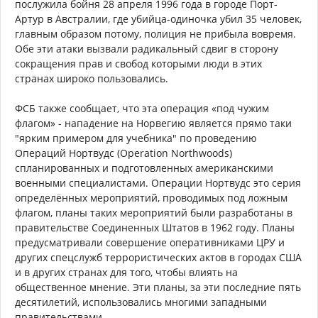
послужила бойня 28 апреля 1996 года в городе Порт-
Артур в Австралии, где убийца-одиночка убил 35 человек,
главным образом потому, полиция не прибыла вовремя.
Обе эти атаки вызвали радикальный сдвиг в сторону
сокращения прав и свобод которыми люди в этих
странах широко пользовались.
ФСБ также сообщает, что эта операция «под чужим
флагом» - нападение на Норвегию является прямо таки
"ярким примером для учебника" по проведению
Операций Нортвудс (Operation Northwoods)
спланированных и подготовленных американскими
военными специалистами. Операции Нортвудс это серия
определённых мероприятий, проводимых под ложным
флагом, планы таких мероприятий были разработаны в
правительстве Соединенных Штатов в 1962 году. Планы
предусматривали совершение оперативниками ЦРУ и
других спецслужб террористических актов в городах США
и в других странах для того, чтобы влиять на
общественное мнение. Эти планы, за эти последние пять
десятилетий, использовались многими западными
правительствами.