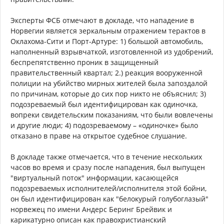
Эксперты ФСБ отмечают в докладе, что нападение в
Норвегии является зеркальным отражением терактов в
Оклахома-Сити и Порт-Артуре: 1) большой автомобиль,
наполненный взрывчаткой, изготовленной из удобрений,
беспрепятственно проник в защищенный
правительственный квартал; 2.) реакция вооруженной
полиции на убийство мирных жителей была запоздалой
по причинам, которые до сих пор никто не объяснил; 3)
подозреваемый был идентифицирован как одиночка,
вопреки свидетельским показаниям, что были вовлечены
и другие люди; 4) подозреваемому – «одиночке» было
отказано в праве на открытое судебное слушание.
В докладе также отмечается, что в течение нескольких
часов во время и сразу после нападения, был выпущен
"виртуальный поток" информации, касающейся
подозреваемых исполнителей/исполнителя этой бойни,
он был идентифицирован как "белокурый голубоглазый"
норвежец по имени Андерс Беринг Брейвик и
карикатурно описан как правохристианский