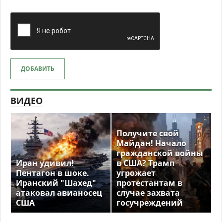
ДОБАВИТЬ
ВИДЕО
Получите свой
Майдан! Начало
гражданской войны
Иран удивил!
в США? Трамп
Пентагон в шоке.
угрожает
Иранский "Шахед"
протестантам в
атаковал авианосец
случае захвата
США
госучреждений