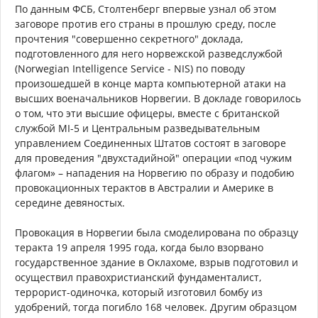
По данным ФСБ, Столтенберг впервые узнал об этом
заговоре против его страны в прошлую среду, после
прочтения "совершенно секретного" доклада,
подготовленного для него норвежской разведслужбой
(Norwegian Intelligence Service - NIS) по поводу
произошедшей в конце марта компьютерной атаки на
высших военачальников Норвегии. В докладе говорилось
о том, что эти высшие офицеры, вместе с британской
службой MI-5 и Центральным разведывательным
управлением Соединенных Штатов состоят в заговоре
для проведения "двухстадийной" операции «под чужим
флагом» – нападения на Норвегию по образу и подобию
провокационных терактов в Австралии и Америке в
середине девяностых.
Провокация в Норвегии была смоделирована по образцу
теракта 19 апреля 1995 года, когда было взорвано
государственное здание в Оклахоме, взрыв подготовил и
осуществил правохристианский фундаменталист,
террорист-одиночка, который изготовил бомбу из
удобрений, тогда погибло 168 человек. Другим образцом