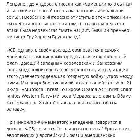
Лондоне, где Андерса описали как «маменькиного сынка»
и "исключительного" отпрыска элитной либеральной
семьи. [Особенно интересно отметить в этом описании -
«маменькиного сынка», при том, что главная цель его
атаки была норвежская "Мать нации", бывший премьер-
министр Гру Харлем Брундтланд.]
ФСБ, однако, в своём докладе, сомневается в связях
Брейвика с тамплиерами, представляя их как «ложный
флаг», дающий западным королевским и банковским
элитам «дополнительную возможность» дискредитации
этого древнего ордена, как "открытую войну" угроз между
ними. Мы подробно писали об этом в нашей статье от 21
июля - «Murdoch Threat To Expose Obama As “Christ-Child”
Ignites Western Fury» («Угроза Мердока выставить Обаму
как "младенца Христа” вызвала неистовый гнев на
Западе»).
Причиной/причинами этого нападения, говорится в
докладе ФСБ, является "отчаянная попытка" британских,
европейских (Европейский Союз) и американских