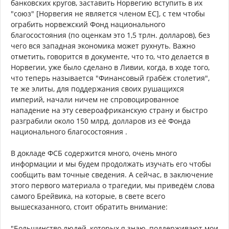
банковских кругов, заставить Норвегию вступить в их
"союз" [Норвегия не является членом ЕС], с тем чтобы
ограбить норвежский Фонд национального
благосостояния (по оценкам это 1,5 трлн. долларов), без
чего вся западная экономика может рухнуть. Важно
отметить, говорится в документе, что то, что делается в
Норвегии, уже было сделано в Ливии, когда, в ходе того,
что теперь называется "Финансовый грабёж столетия",
те же элиты, для поддержания своих рушащихся
империй, начали ничем не спровоцированное
нападение на эту североафриканскую страну и быстро
разграбили около 150 млрд. долларов из её Фонда
национального благосостояния .
В докладе ФСБ содержится много, очень много
информации и мы будем продолжать изучать его чтобы
сообщить вам точные сведения. А сейчас, в заключение
этого первого материала о трагедии, мы приведём слова
самого Брейвика, на которые, в свете всего
вышесказанного, стоит обратить внимание:
"Большинство людей, которых я знаю, поддерживают мои