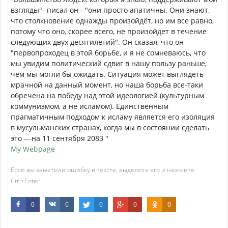
взгляды"- писал он - "они просто апатичны. Они знают,
что столкновение однажды произойдёт, но им все равно,
потому что оно, скорее всего, не произойдет в течение
следующих двух десятилетий". Он сказал, что он
"первопроходец в этой борьбе, и я не сомневаюсь, что
мы увидим политический сдвиг в нашу пользу раньше,
чем мы могли бы ожидать. Ситуация может выглядеть
мрачной на данный момент, но наша борьба все-таки
обречена на победу над этой идеологией (культурным
коммунизмом, а не исламом). Единственным
прагматичным подходом к исламу является его изоляция
в мусульманских странах, когда мы в состоянии сделать
это ---на 11 сентября 2083 "
My Webpage
Если вы заметили ошибку в тексте, выделите его и нажмите
Ctrl+Enter
0
0
0
0
0