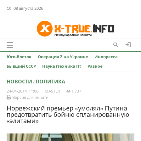
Сб, 08 августа 2026
Юго-Восток
Операция Z на Украине
Инопресса
Бывший СССР
Наука (техника IT)
Разное
НОВОСТИ
ПОЛИТИКА
/
24-04-2014, 11:08
MASTER
1 737
Версия для печати
Норвежский премьер «умолял» Путина
предотвратить бойню спланированную
«элитами»