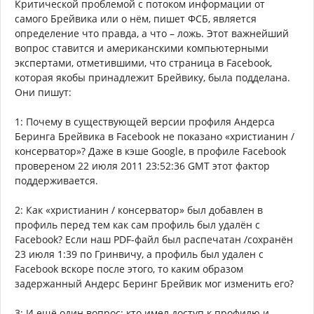
Критической проблемой с потоком информации от
самого Брейвика или о нём, пишет ФСБ, является
определение что правда, а что – ложь. Этот важнейший
вопрос ставится и американскими компьютерными
экспертами, отметившими, что страница в Facebook,
которая якобы принадлежит Брейвику, была подделана.
Они пишут:
1: Почему в существующей версии профиля Андерса
Беринга Брейвика в Facebook не показано «христианин /
консерватор»? Даже в кэше Google, в профиле Facebook
провереном 22 июля 2011 23:52:36 GMT этот фактор
поддерживается.
2: Как «христианин / консерватор» был добавлен в
профиль перед тем как сам профиль был удалён с
Facebook? Если наш PDF-файл был распечатан /сохранён
23 июля 1:39 по Гринвичу, а профиль был удален с
Facebook вскоре после этого, то каким образом
задержанный Андерс Беринг Брейвик мог изменить его?
3: И ещё один вопрос: кто имел доступ к профилю и