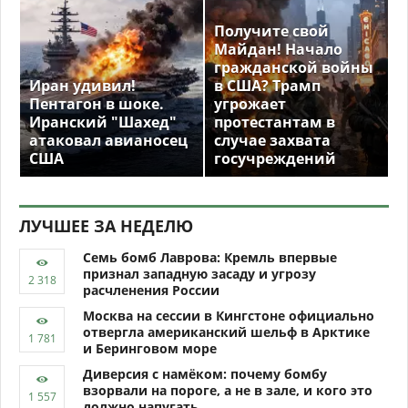
Получите свой
Майдан! Начало
гражданской войны
Иран удивил!
в США? Трамп
Пентагон в шоке.
угрожает
Иранский "Шахед"
протестантам в
атаковал авианосец
случае захвата
США
госучреждений
ЛУЧШЕЕ ЗА НЕДЕЛЮ
Семь бомб Лаврова: Кремль впервые
признал западную засаду и угрозу
расчленения России
Москва на сессии в Кингстоне официально
отвергла американский шельф в Арктике
и Беринговом море
Диверсия с намёком: почему бомбу
взорвали на пороге, а не в зале, и кого это
должно напугать