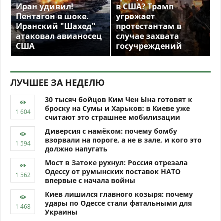
Иран удивил!
в США? Трамп
Пентагон в шоке.
угрожает
Иранский "Шахед"
протестантам в
атаковал авианосец
случае захвата
США
госучреждений
ЛУЧШЕЕ ЗА НЕДЕЛЮ
30 тысяч бойцов Ким Чен Ына готовят к
броску на Сумы и Харьков: в Киеве уже
считают это страшнее мобилизации
Диверсия с намёком: почему бомбу
взорвали на пороге, а не в зале, и кого это
должно напугать
Мост в Затоке рухнул: Россия отрезала
Одессу от румынских поставок НАТО
впервые с начала войны
Киев лишился главного козыря: почему
удары по Одессе стали фатальными для
Украины