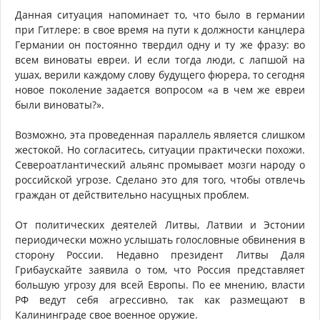
Данная ситуация напоминает то, что было в германии
при Гитлере: в свое время на пути к должности канцлера
Германии он постоянно твердил одну и ту же фразу: во
всем виноваты евреи. И если тогда люди, с лапшой на
ушах, верили каждому слову будущего фюрера, то сегодня
новое поколение задается вопросом «а в чем же евреи
были виноваты?».
Возможно, эта проведенная параллель является слишком
жестокой. Но согласитесь, ситуации практически похожи.
Североатлантический альянс промывает мозги народу о
российской угрозе. Сделано это для того, чтобы отвлечь
граждан от действительно насущных проблем.
От политических деятелей Литвы, Латвии и Эстонии
периодически можно услышать голословные обвинения в
сторону России. Недавно президент Литвы Даля
Грибаускайте заявила о том, что Россия представляет
большую угрозу для всей Европы. По ее мнению, власти
РФ ведут себя агрессивно, так как размещают в
Калининграде свое военное оружие.