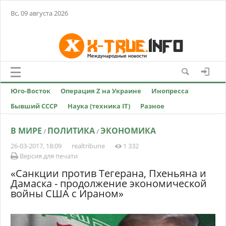
Вс, 09 августа 2026
Юго-Восток
Операция Z на Украине
Инопресса
Бывший СССР
Наука (техника IT)
Разное
В МИРЕ
ПОЛИТИКА
ЭКОНОМИКА
/
/
26-03-2017, 18:09
realtribune
1 332
Версия для печати
«Санкции против Тегерана, Пхеньяна и
Дамаска - продолжение экономической
войны США с Ираном»