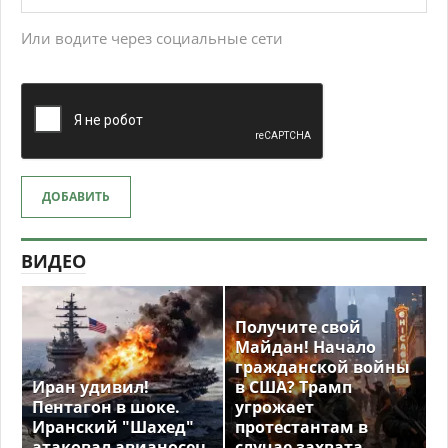
Или водите через социальные сети
ДОБАВИТЬ
ВИДЕО
Получите свой
Майдан! Начало
гражданской войны
Иран удивил!
в США? Трамп
Пентагон в шоке.
угрожает
Иранский "Шахед"
протестантам в
атаковал авианосец
случае захвата