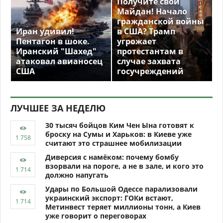
Получите свой
Майдан! Начало
гражданской войны
Иран удивил!
в США? Трамп
Пентагон в шоке.
угрожает
Иранский "Шахед"
протестантам в
атаковал авианосец
случае захвата
США
госучреждений
ЛУЧШЕЕ ЗА НЕДЕЛЮ
30 тысяч бойцов Ким Чен Ына готовят к
броску на Сумы и Харьков: в Киеве уже
считают это страшнее мобилизации
Диверсия с намёком: почему бомбу
взорвали на пороге, а не в зале, и кого это
должно напугать
Удары по Большой Одессе парализовали
украинский экспорт: ГОКи встают,
Метинвест теряет миллионы тонн, а Киев
уже говорит о переговорах