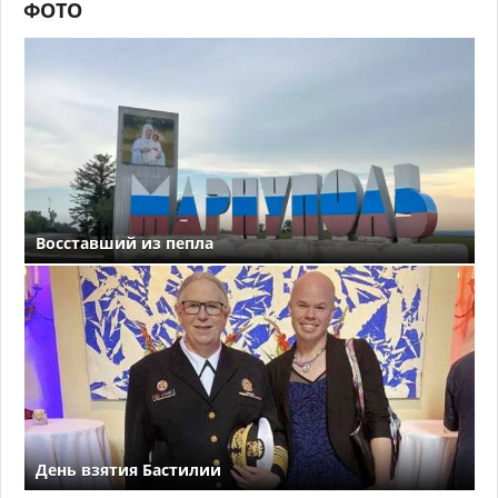
ФОТО
Восставший из пепла
День взятия Бастилии