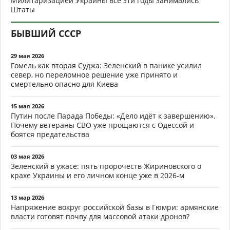
Милитаризацией Украины все эти годы занимались
Штаты
БЫВШИЙ СССР
29 мая 2026
Гомель как вторая Суджа: Зеленский в панике усилил
север, но переломное решение уже принято и
смертельно опасно для Киева
15 мая 2026
Путин после Парада Победы: «Дело идёт к завершению».
Почему ветераны СВО уже прощаются с Одессой и
боятся предательства
03 мая 2026
Зеленский в ужасе: пять пророчеств Жириновского о
крахе Украины и его личном конце уже в 2026-м
13 мар 2026
Напряжение вокруг российской базы в Гюмри: армянские
власти готовят почву для массовой атаки дронов?