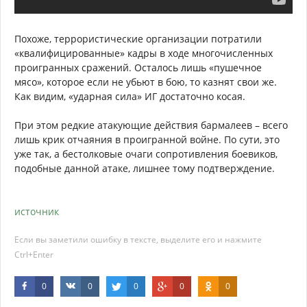
Похоже, террористические организации потратили
«квалифицированные» кадры в ходе многочисленных
проигранных сражений. Осталось лишь «пушечное
мясо», которое если не убьют в бою, то казнят свои же.
Как видим, «ударная сила» ИГ достаточно косая.
При этом редкие атакующие действия бармалеев – всего
лишь крик отчаяния в проигранной войне. По сути, это
уже так, а бестолковые очаги сопротивления боевиков,
подобные данной атаке, лишнее тому подтверждение.
источник
Если вы заметили ошибку в тексте, выделите его и нажмите
Ctrl+Enter
0
0
0
0
0