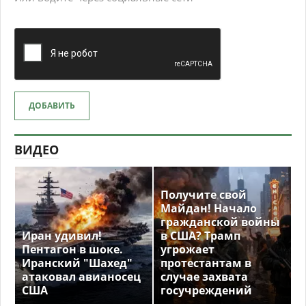
ДОБАВИТЬ
ВИДЕО
Получите свой
Майдан! Начало
гражданской войны
Иран удивил!
в США? Трамп
Пентагон в шоке.
угрожает
Иранский "Шахед"
протестантам в
атаковал авианосец
случае захвата
США
госучреждений