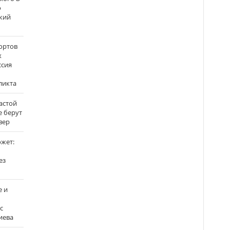
о
кий
ортов
х
ссия
ликта
застой
е берут
вер
ожет:
ез
е и
с
иева