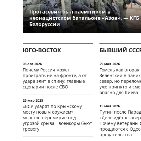
Протасевич был наёмником в
неонацистском батальоне «Азов», — КГБ
Белоруссии
ЮГО-ВОСТОК
БЫВШИЙ ССС
03 авг 2026
29 мая 2026
Почему Россия может
Гомель как вторая
проиграть не на фронте, а от
Зеленский в паник
удара элит в спину: главные
север, но перело
сценарии после СВО
уже принято и см
опасно для Киева
26 мар 2025
«ВСУ ударят по Крымскому
15 мая 2026
мосту новым оружием»:
Путин после Пара
морское перемирие под
«Дело идёт к заве
угрозой срыва - военкоры бьют
Почему ветераны 
тревогу
прощаются с Одесс
предательства