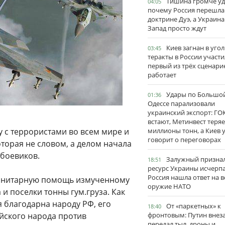
Тишина громче уд
04:05
почему Россия перешла
доктрине Дуэ, а Украина
Запад просто ждут
Киев загнан в угол
03:45
теракты в России участи
первый из трёх сценари
работает
Удары по Большо
01:36
Одессе парализовали
украинский экспорт: ГО
встают, Метинвест теряе
у с террористами во всем мире и
миллионы тонн, а Киев 
говорит о переговорах
которая не словом, а делом начала
 боевиков.
Залужный признал
18:51
ресурс Украины исчерпа
Россия нашла ответ на в
уманитарную помощь измученному
оружие НАТО
и поселки тонны гум.груза. Как
я благодарна народу РФ, его
От «паркетных» к
18:40
ийского народа против
фронтовым: Путин внез
передал тыл, дроны и