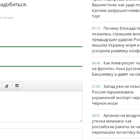
надобиться.
Вашингтоне: как удар п
Каспию разрушил киевс
торг
rl+Enter
Почему блокада п
07:12
оказалась страшнее все
предыдущих ударов: Ро
лишила Украину моря и
ускорила развязку конф
Как Киев рисует «
06:45
на фронте», пока русски
Бакшеевку и давят на се
Запад уже не пом
21:03
Россия парализовала
украинский экспорт чер
Чёрное море
Арсенал на воздух
20:51
утечка аммиака: как
российские ракеты за ча
перепахали логистику К