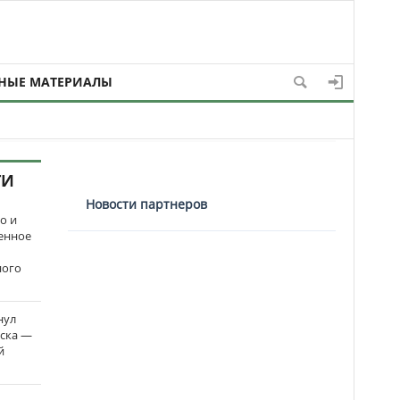
НЫЕ МАТЕРИАЛЫ
ТИ
Новости партнеров
о и
енное
ного
нул
рска —
й