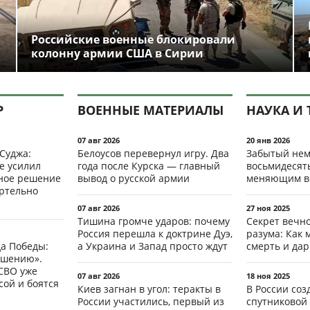
Российские военные блокировали
колонну армии США в Сирии
Р
ВОЕННЫЕ МАТЕРИАЛЫ
НАУКА И 
07 авг 2026
20 янв 2026
 Суджа:
Белоусов перевернул игру. Два
Забытый нем
е усилил
года после Курска — главный
восьмидесят
мное решение
вывод о русской армии
меняющим в
ертельно
07 авг 2026
27 ноя 2025
Тишина громче ударов: почему
Секрет вечн
Россия перешла к доктрине Дуэ,
разума: Как 
да Победы:
а Украина и Запад просто ждут
смерть и да
ршению».
СВО уже
07 авг 2026
18 ноя 2025
ой и боятся
Киев загнан в угол: теракты в
В России со
России участились, первый из
спутниковой 