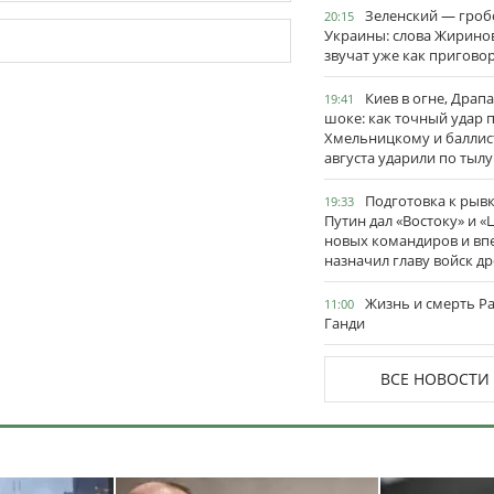
Зеленский — гро
20:15
Украины: слова Жирино
звучат уже как пригово
Киев в огне, Драп
19:41
шоке: как точный удар 
Хмельницкому и баллис
августа ударили по тылу
Подготовка к рывк
19:33
Путин дал «Востоку» и «
новых командиров и вп
назначил главу войск д
Жизнь и смерть Р
11:00
Ганди
ВСЕ НОВОСТИ