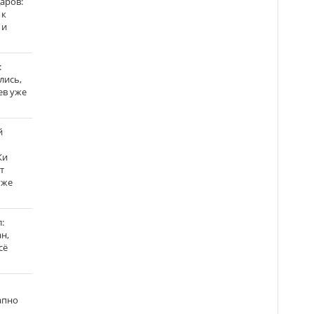
аров:
 к
 и
:
лись,
ев уже
й
Ки
т
уже
:
н,
сё
апно