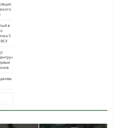
бовщик
вского
р
атый в
по
тика 5
 ВСУ
у:
Центру»
ервые
ронов
аджива