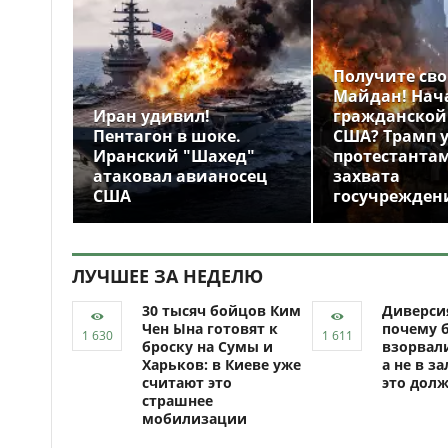
Получите св
Майдан! Нач
Иран удивил!
гражданской
Пентагон в шоке.
США? Трамп 
Иранский "Шахед"
протестантам
атаковал авианосец
захвата
США
госучрежден
ЛУЧШЕЕ ЗА НЕДЕЛЮ
30 тысяч бойцов Ким
Диверси
Чен Ына готовят к
почему 
броску на Сумы и
взорвали
Харьков: в Киеве уже
а не в за
считают это
это долж
страшнее
мобилизации