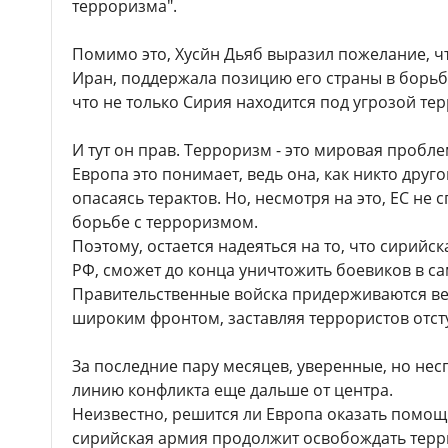
терроризма".
Помимо это, Хусйн Дьяб выразил пожелание, чт
Иран, поддержала позицию его страны в борьб
что не только Сирия находится под угрозой тер
И тут он прав. Терроризм - это мировая пробл
Европа это понимает, ведь она, как никто другой
опасаясь терактов. Но, несмотря на это, ЕС не
борьбе с терроризмом.
Поэтому, остается надеяться на то, что сирий
РФ, сможет до конца уничтожить боевиков в с
Правительственные войска придерживаются вер
широким фронтом, заставляя террористов отсту
За последние пару месяцев, уверенные, но не
линию конфликта еще дальше от центра.
Неизвестно, решится ли Европа оказать помощь
сирийская армия продолжит освобождать терр