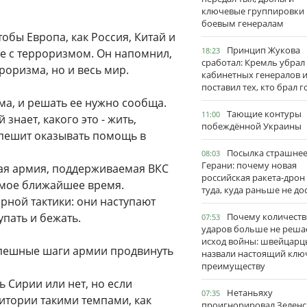
ключевые группировки
боевым генералам
обы Европа, как Россия, Китай и
Принцип Жукова
18:23
е с терроризмом. Он напомнил,
сработал: Кремль убрал
роризма, но и весь мир.
кабинетных генералов 
поставил тех, кто брал 
ема, и решать ее нужно сообща.
Тающие контуры
11:00
 знает, какого это - жить,
побеждённой Украины
 спешит оказывать помощь в
Посылка страшне
08:03
Герани: почему новая
ская армия, поддерживаемая ВКС
российская ракета-дрон
амое ближайшее время.
туда, куда раньше не до
ной тактики: они наступают
пать и бежать.
Почему количеств
07:53
ударов больше не реша
исход войны: швейцарц
спешные шаги армии продвинуть
назвали настоящий клю
преимуществу
 Сирии или нет, но если
Нетаньяху
07:35
итории такими темпами, как
проигнорировал Зеленс