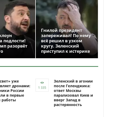
Гнилой президент
клоун
запереживал! По нему
а подлости!
всё решил в узком
амп разорвёт
кругу. Зеленский
го
приступил к истерике
свет» уже
Зеленский в агонии
вляет дронами:
после Геленджика:
ники России
ответ Москвы
ли в первые
парализовал Киев и
ы работы
вверг Запад в
растерянность