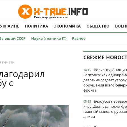
 УКРАИНЕ
ПОЛИТИКА
ЭКОНОМИКА
ОБЩЕСТВО
ВОЕН
Бывший СССР
Наука (техника IT)
Разное
СВЕЖИЕ НОВОС
я печати
Волчанск, Анищин
лагодарил
14:15
Гоптовка: как одноврем
у с
давление создаёт угрозу
обрушения всего север
фронта
Белоусов перевер
05:15
игру. Два года после Ку
главный вывод о русско
армии