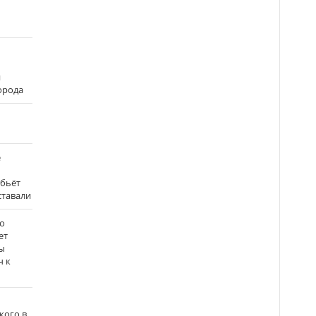
и
города
е
 бьёт
ставали
о
ет
ы
ч к
кого в