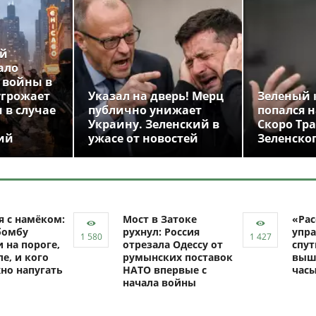
ой
ало
 войны в
угрожает
Указал на дверь! Мерц
Зеленый 
 в случае
публично унижает
попался н
Украину. Зеленский в
Скоро Тр
ий
ужасе от новостей
Зеленско
я с намёком:
Мост в Затоке
«Рас
бомбу
рухнул: Россия
упра
 на пороге,
отрезала Одессу от
спут
ле, и кого
румынских поставок
выш
но напугать
НАТО впервые с
час
начала войны