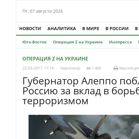
Пт, 07 августа 2026
НОВОСТИ
АНАЛИТИКА
В МИРЕ
В РОССИИ
В
Юго-Восток
Операция Z на Украине
Инопресса
ОПЕРАЦИЯ Z НА УКРАИНЕ
22-03-2017, 17:18
Черномор
1 486
Версия дл
Губернатор Алеппо поб
Россию за вклад в борьб
терроризмом