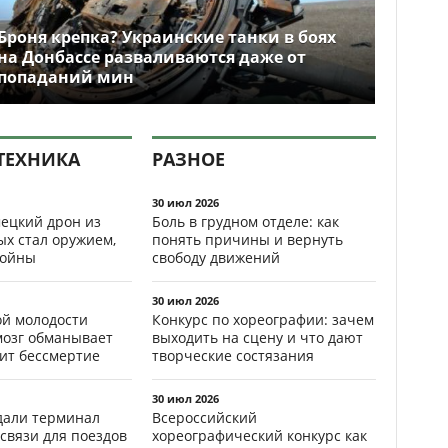
Броня крепка? Украинские танки в боях
на Донбассе разваливаются даже от
попаданий мин
ТЕХНИКА
РАЗНОЕ
30 июл 2026
ецкий дрон из
Боль в грудном отделе: как
ых стал оружием,
понять причины и вернуть
ойны
свободу движений
30 июл 2026
ой молодости
Конкурс по хореографии: зачем
мозг обманывает
выходить на сцену и что дают
рит бессмертие
творческие состязания
30 июл 2026
здали терминал
Всероссийский
связи для поездов
хореографический конкурс как