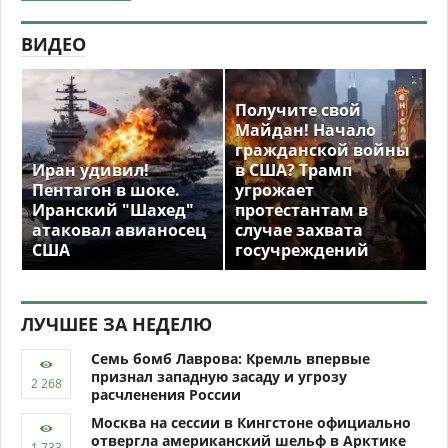
ВИДЕО
Получите свой
Майдан! Начало
гражданской войны
Иран удивил!
в США? Трамп
Пентагон в шоке.
угрожает
Иранский "Шахед"
протестантам в
атаковал авианосец
случае захвата
США
госучреждений
ЛУЧШЕЕ ЗА НЕДЕЛЮ
Семь бомб Лаврова: Кремль впервые
признал западную засаду и угрозу
расчленения России
Москва на сессии в Кингстоне официально
отвергла американский шельф в Арктике