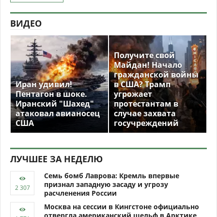
ВИДЕО
Получите свой
Майдан! Начало
гражданской войны
Иран удивил!
в США? Трамп
Пентагон в шоке.
угрожает
Иранский "Шахед"
протестантам в
атаковал авианосец
случае захвата
США
госучреждений
ЛУЧШЕЕ ЗА НЕДЕЛЮ
Семь бомб Лаврова: Кремль впервые
признал западную засаду и угрозу
расчленения России
Москва на сессии в Кингстоне официально
отвергла американский шельф в Арктике