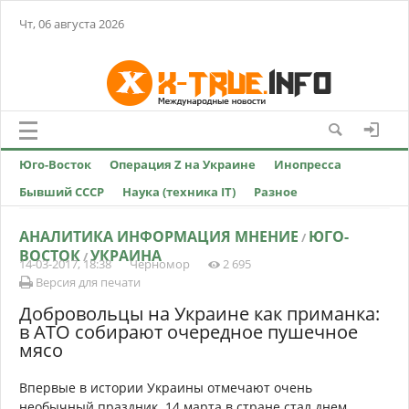
Чт, 06 августа 2026
Юго-Восток
Операция Z на Украине
Инопресса
Бывший СССР
Наука (техника IT)
Разное
АНАЛИТИКА ИНФОРМАЦИЯ МНЕНИЕ
ЮГО-
/
ВОСТОК
УКРАИНА
/
14-03-2017, 18:38
Черномор
2 695
Версия для печати
Добровольцы на Украине как приманка:
в АТО собирают очередное пушечное
мясо
Впервые в истории Украины отмечают очень
необычный праздник. 14 марта в стране стал днем