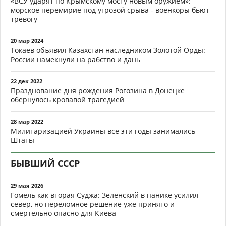
«ВСУ ударят по Крымскому мосту новым оружием»:
морское перемирие под угрозой срыва - военкоры бьют
тревогу
20 мар 2024
Токаев объявил Казахстан наследником Золотой Орды:
России намекнули на рабство и дань
22 дек 2022
Празднование дня рождения Рогозина в Донецке
обернулось кровавой трагедией
28 мар 2022
Милитаризацией Украины все эти годы занимались
Штаты
БЫВШИЙ СССР
29 мая 2026
Гомель как вторая Суджа: Зеленский в панике усилил
север, но переломное решение уже принято и
смертельно опасно для Киева