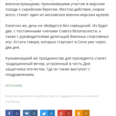
военнослужащими, принимавшими участие в морском
походе к сирийским берегам. Местом действия, скорее
всего, станет один из московских военно-морских музеев.
Конечно же, день не обойдется без совещаний. Их будет
два: с постоянными членами Совета безопасности, а
также с руководителями делегаций Военных спортивных
игр. Кстати говоря, которые стартуют в Сочи уже через
два дня.
Кульминацией же праздненства для президента станет
традиционный вечер, устроенный в честь Дня
защитника отечества. Где он также выступит с
поздравлением.
источник
Если вы заметили ошибку в тексте, выделите его и нажмите
Ctrl+Enter
0
0
0
0
0