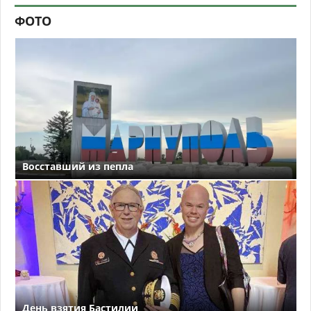
ФОТО
Восставший из пепла
День взятия Бастилии