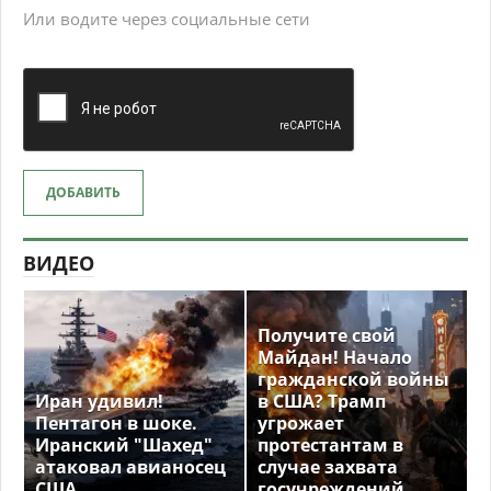
Или водите через социальные сети
ДОБАВИТЬ
ВИДЕО
Получите свой
Майдан! Начало
гражданской войны
Иран удивил!
в США? Трамп
Пентагон в шоке.
угрожает
Иранский "Шахед"
протестантам в
атаковал авианосец
случае захвата
США
госучреждений