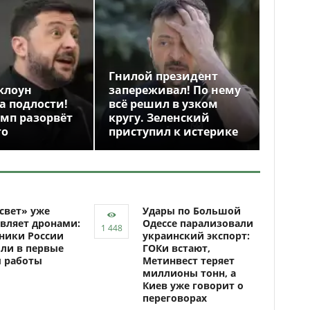
Гнилой президент
клоун
запереживал! По нему
а подлости!
всё решил в узком
амп разорвёт
кругу. Зеленский
го
приступил к истерике
свет» уже
Удары по Большой
вляет дронами:
Одессе парализовали
ники России
украинский экспорт:
ли в первые
ГОКи встают,
ы работы
Метинвест теряет
миллионы тонн, а
Киев уже говорит о
переговорах