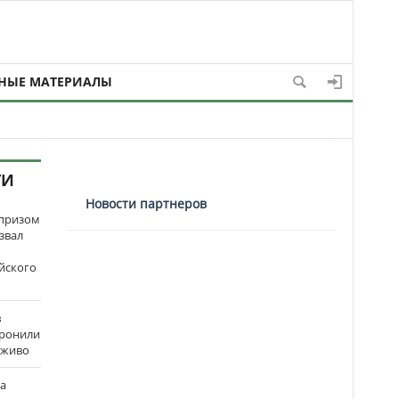
НЫЕ МАТЕРИАЛЫ
ТИ
Новости партнеров
рпризом
звал
йского
в
оронили
аживо
на