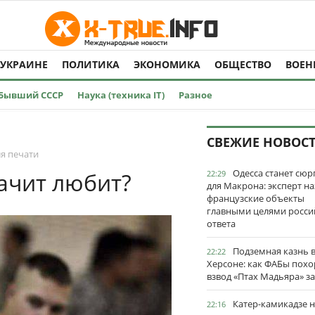
 УКРАИНЕ
ПОЛИТИКА
ЭКОНОМИКА
ОБЩЕСТВО
ВОЕН
Бывший СССР
Наука (техника IT)
Разное
СВЕЖИЕ НОВОС
я печати
Одесса станет сю
начит любит?
22:29
для Макрона: эксперт на
французские объекты
главными целями росси
ответа
Подземная казнь 
22:22
Херсоне: как ФАБы пох
взвод «Птах Мадьяра» з
Катер-камикадзе 
22:16