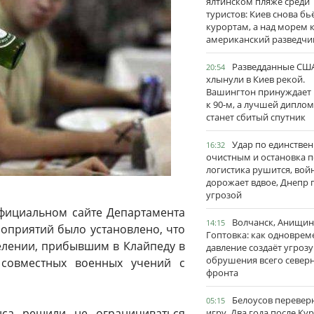
ялтинском пляже среди
туристов: Киев снова бь
курортам, а над морем 
американский разведчи
Разведданные США
20:54
хлынули в Киев рекой.
Вашингтон принуждает
к 90-м, а лучшей дипло
станет сбитый спутник
Удар по единстве
16:32
очистным и остановка п
логистика рушится, вой
дорожает вдвое, Днепр 
угрозой
фициальном сайте Департамента
Волчанск, Анищин
14:15
роприятий было установлено, что
Гоптовка: как одноврем
елении, прибывшим в Клайпеду в
давление создаёт угрозу
обрушения всего север
 совместных военных учений с
фронта
Белоусов перевер
05:15
нса решили не ограничиваться
игру. Два года после Ку