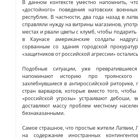
В данном контексте уместно напомнить, чт
«достойного» поведения натовских военны
республик. В частности, два года назад в ла
справляли нужду на витрины магазинов, упот
местах и рвали цветы с клумб, чтобы подарить
в Каунасе американские солдаты надруг
сорванным со здания городской прокуратуры
«защитников от российской агрессии» осталис
Подобные ситуации, уже превратившиеся
напоминают историю про троянского к
захлебнувшиеся в антироссийской риторике, 
стран варваров, которые вместо того, чтоб
«российской угрозы» устраивают дебоши, 
доставляют массу проблем местному населе
безнаказанными.
Самое страшное, что простые жители Латвии, 
на содержание иностранных контингенто