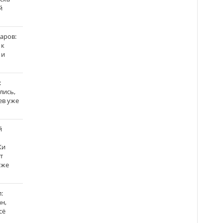
й
аров:
 к
 и
:
лись,
ев уже
й
Ки
т
уже
:
н,
сё