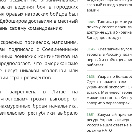
главный вывод о русско
авыки ведения боя в городских
армии
пыл бравых натовских бойцов был
 Дебоширов доставили в местный
Тишина громче уд
04:05
почему Россия перешла
даны своему командованию.
доктрине Дуэ, а Украина
Запад просто ждут
оскресных посиделок, напомним,
твы подписало с Соединенными
Киев загнан в угол
03:45
теракты в России участи
нных воинских контингентов на
первый из трёх сценари
предполагает, что американские
работает
е несут никакой уголовной или
Удары по Большо
рии стран-резидентов.
01:36
Одессе парализовали
украинский экспорт: ГО
дат закреплена в Литве на
встают, Метинвест теряе
миллионы тонн, а Киев 
 «господам» грозит выговор от
говорит о переговорах
нахмуренные брови начальника.
вительство республики выбрало
Залужный признал
18:51
ресурс Украины исчерпа
Россия нашла ответ на в
оружие НАТО