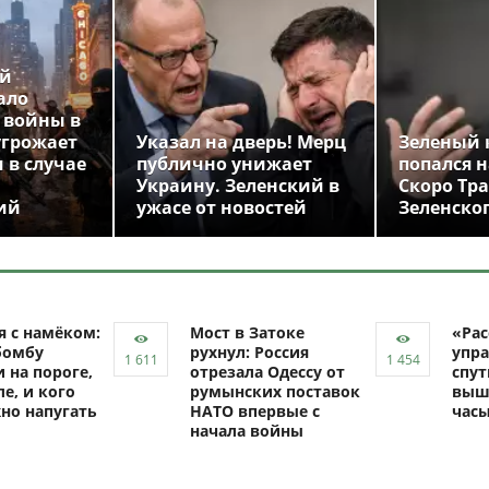
ой
ало
 войны в
угрожает
Указал на дверь! Мерц
Зеленый 
 в случае
публично унижает
попался н
Украину. Зеленский в
Скоро Тр
ий
ужасе от новостей
Зеленско
я с намёком:
Мост в Затоке
«Рас
бомбу
рухнул: Россия
упра
 на пороге,
отрезала Одессу от
спут
ле, и кого
румынских поставок
выш
но напугать
НАТО впервые с
час
начала войны