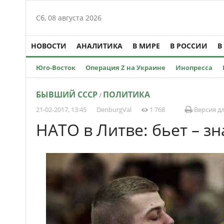
Сб, 08 августа 2026
НОВОСТИ
АНАЛИТИКА
В МИРЕ
В РОССИИ
В
Юго-Восток
Операция Z на Украине
Инопресса
БЫВШИЙ СССР
ПОЛИТИКА
/
21-02-2017, 13:45
DenburgVal
1 768
Версия дл
НАТО в Литве: бьет – з