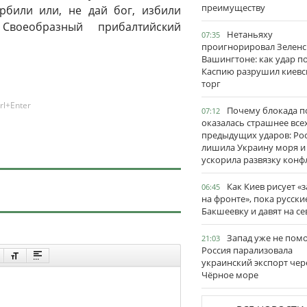
преимуществу
рбили или, не дай бог, избили
Своеобразный прибалтийский
Нетаньяху
07:35
проигнорировал Зеленс
Вашингтоне: как удар п
Каспию разрушил киевс
торг
rl+Enter
Почему блокада п
07:12
оказалась страшнее все
предыдущих ударов: Ро
лишила Украину моря и
ускорила развязку конф
Как Киев рисует «
06:45
на фронте», пока русски
Бакшеевку и давят на се
Запад уже не пом
21:03
Россия парализовала
украинский экспорт чер
Чёрное море