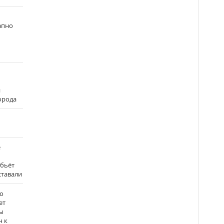
апно
и
города
е
 бьёт
ставали
о
ет
ы
ч к