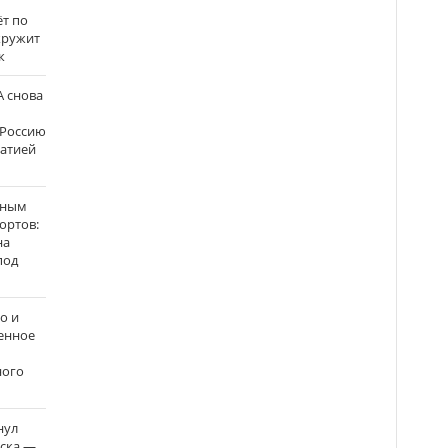
ёт по
кружит
к
 снова
 Россию
матией
нным
ортов:
на
под
о и
енное
ного
нул
рска —