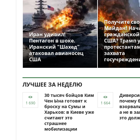
Получите св
Майдан! Нач
Иран удивил!
гражданской
Пентагон в шоке.
США? Трамп 
Иранский "Шахед"
протестантам
атаковал авианосец
захвата
США
госучрежден
ЛУЧШЕЕ ЗА НЕДЕЛЮ
30 тысяч бойцов Ким
Диверси
Чен Ына готовят к
почему 
броску на Сумы и
взорвали
Харьков: в Киеве уже
а не в за
считают это
это долж
страшнее
мобилизации