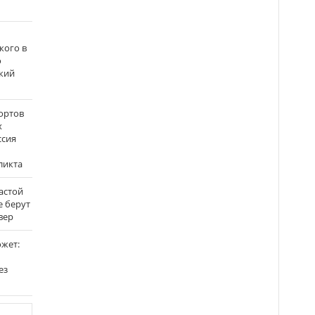
кого в
о
кий
ортов
х
ссия
ликта
застой
е берут
вер
ожет:
ез