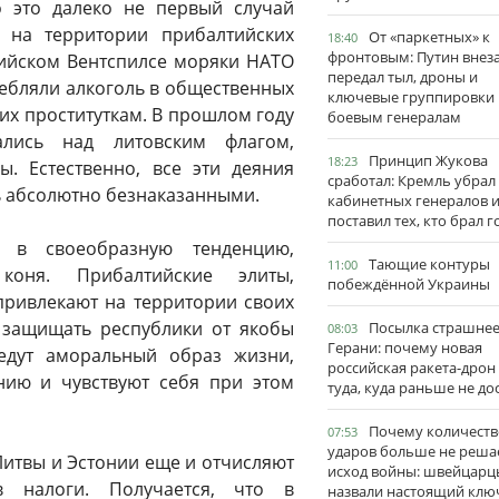
о это далеко не первый случай
х на территории прибалтийских
От «паркетных» к
18:40
фронтовым: Путин внез
твийском Вентспилсе моряки НАТО
передал тыл, дроны и
ребляли алкоголь в общественных
ключевые группировки
 их проституткам. В прошлом году
боевым генералам
ались над литовским флагом,
Принцип Жукова
18:23
. Естественно, все эти деяния
сработал: Кремль убрал
ь абсолютно безнаказанными.
кабинетных генералов 
поставил тех, кто брал 
 в своеобразную тенденцию,
Тающие контуры
11:00
оня. Прибалтийские элиты,
побеждённой Украины
привлекают на территории своих
ы защищать республики от якобы
Посылка страшне
08:03
Герани: почему новая
ведут аморальный образ жизни,
российская ракета-дрон
нию и чувствуют себя при этом
туда, куда раньше не до
Почему количеств
07:53
ударов больше не реша
Литвы и Эстонии еще и отчисляют
исход войны: швейцарц
в налоги. Получается, что в
назвали настоящий клю