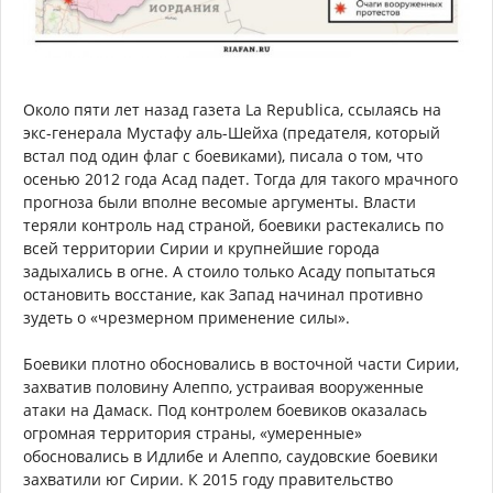
Около пяти лет назад газета La Republica, ссылаясь на
экс-генерала Мустафу аль-Шейха (предателя, который
встал под один флаг с боевиками), писала о том, что
осенью 2012 года Асад падет. Тогда для такого мрачного
прогноза были вполне весомые аргументы. Власти
теряли контроль над страной, боевики растекались по
всей территории Сирии и крупнейшие города
задыхались в огне. А стоило только Асаду попытаться
остановить восстание, как Запад начинал противно
зудеть о «чрезмерном применение силы».
Боевики плотно обосновались в восточной части Сирии,
захватив половину Алеппо, устраивая вооруженные
атаки на Дамаск. Под контролем боевиков оказалась
огромная территория страны, «умеренные»
обосновались в Идлибе и Алеппо, саудовские боевики
захватили юг Сирии. К 2015 году правительство