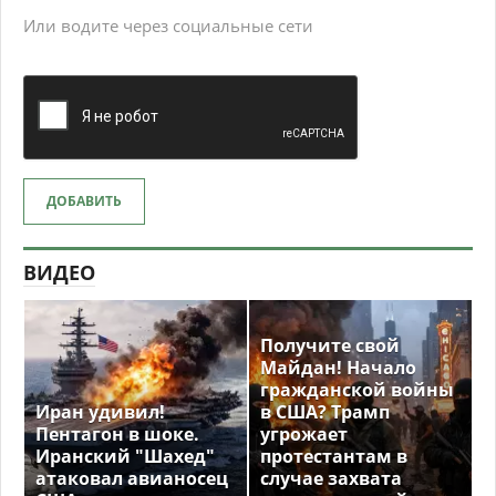
Или водите через социальные сети
ДОБАВИТЬ
ВИДЕО
Получите свой
Майдан! Начало
гражданской войны
Иран удивил!
в США? Трамп
Пентагон в шоке.
угрожает
Иранский "Шахед"
протестантам в
атаковал авианосец
случае захвата