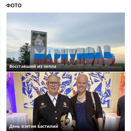
ФОТО
Восставший из пепла
День взятия Бастилии