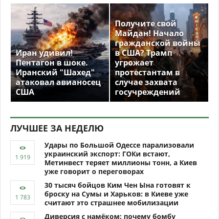
Получите свой
Майдан! Начало
гражданской войны
Иран удивил!
в США? Трамп
Пентагон в шоке.
угрожает
Иранский "Шахед"
протестантам в
атаковал авианосец
случае захвата
США
госучреждений
ЛУЧШЕЕ ЗА НЕДЕЛЮ
Удары по Большой Одессе парализовали
украинский экспорт: ГОКи встают,
Метинвест теряет миллионы тонн, а Киев
уже говорит о переговорах
30 тысяч бойцов Ким Чен Ына готовят к
броску на Сумы и Харьков: в Киеве уже
считают это страшнее мобилизации
Диверсия с намёком: почему бомбу