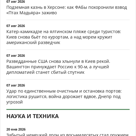
07 авг 2026
Подземная казнь в Херсоне: как ФАБы похоронили взвод
«Птах Мадьяра» заживо
07 авг 2026
Катер-камикадзе на ялтинском пляже среди туристов:
Киев снова бьёт по курортам, а над морем кружит
американский разведчик
07 авг 2026
Разведданные США снова хлынули в Киев рекой.
Вашингтон принуждает Россию к 90-м, а лучшей
дипломатией станет сбитый спутник
07 авг 2026
Удар по единственным очистным и остановка портов:
логистика рушится, война дорожает вдвое, Днепр под
угрозой
НАУКА И ТЕХНИКА
20 янв 2026
Забытый немецкий дрон из восьмидесятых стал оружием,