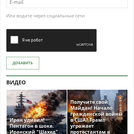
Или водите через социальные сети
ДОБАВИТЬ
ВИДЕО
Получите свой
Майдан! Начало
гражданской войны
Иран удивил!
в США? Трамп
Пентагон в шоке.
угрожает
Иранский "Шахед"
протестантам в