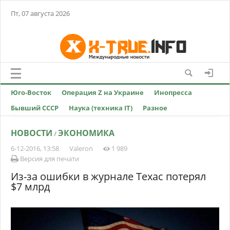
Пт, 07 августа 2026
Юго-Восток
Операция Z на Украине
Инопресса
Бывший СССР
Наука (техника IT)
Разное
НОВОСТИ
ЭКОНОМИКА
/
6-12-2016, 13:58
Valeron
1 989
Версия для печати
Из-за ошибки в журнале Техас потерял
$7 млрд