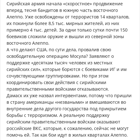
Сирийская армия начала «скоростное» продвижение
вперед, тесня бандитов в южную часть восточного
Алеппо. Уже освобождены от террористов 14 кварталов,
их покинули более 8,5 тыс. мирных жителей, из них
примерно 4 тыс. детей. За одни только сутки почти 150
боевиков сложили оружие и вышли из северной зоны
восточного Алеппо.
А что делают США, по сути дела, провалив свою
освободительную операцию Мосула? Заявляют о
поддержке «десяткам тысяч человек из местных
сирийских сил», которые борются с боевиками ИГ и им
сочувствующими группировками. Но при этом
координировать свои действия с сирийскими
правительственными войсками отказываются.
Дамаск их уже назвал интервентами, потому что пришли
в страну американцы «незваными» и вмешиваются во
внутренние дела другого государства под прикрытием
борьбы с терроризмом. А реальную поддержку
сирийским правительственным войскам оказывают
российские ВКС, которые, к сожалению, сейчас не могут
помочь ей. Так как бои идут в жилых кварталах Алеппо.