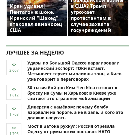
гражданской войны
Иран удивил!
в США? Трамп
Пентагон в шоке.
угрожает
Иранский "Шахед"
протестантам в
атаковал авианосец
случае захвата
США
госучреждений
ЛУЧШЕЕ ЗА НЕДЕЛЮ
Удары по Большой Одессе парализовали
украинский экспорт: ГОКи встают,
Метинвест теряет миллионы тонн, а Киев
уже говорит о переговорах
30 тысяч бойцов Ким Чен Ына готовят к
броску на Сумы и Харьков: в Киеве уже
считают это страшнее мобилизации
Диверсия с намёком: почему бомбу
взорвали на пороге, а не в зале, и кого это
должно напугать
Мост в Затоке рухнул: Россия отрезала
Одессу от румынских поставок НАТО