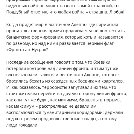
виденных войн он может назвать самой страшной, то
Поддубный ответил, что любая война – страшна. Любая!
Когда придет мир в восточное Алеппо, где сирийская
правительственная армия продолжает успешно теснить
бандитские формирования, которые хоть и называются
по разному, но над ними развивается черный флаг
«Фронта ан-Нусра»?
Последние сообщения говорят о том, что боевики
потеряли контроль над линией фронта, и этим тут же
воспользовались жители восточного Алеппо, которые
бросились бежать из осажденных боевиками кварталов.
И, как оказалось, террористы запугивали их тем, что
стоит жителям перейти на другую сторону линии фронта,
как они тут же будут, как минимум, брошены в тюрьмы,
как максимум – расстреляны; не давали им
воспользоваться гуманитарными коридорами; держали
под контролем продовольственные склады, а потому
люди голодали.