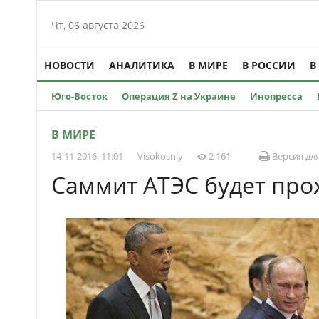
Чт, 06 августа 2026
НОВОСТИ
АНАЛИТИКА
В МИРЕ
В РОССИИ
В
Юго-Восток
Операция Z на Украине
Инопресса
В МИРЕ
14-11-2016, 11:01
Visokosniy
2 161
Версия дл
Саммит АТЭС будет про