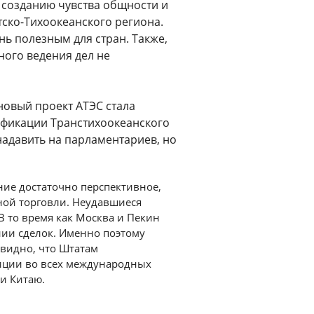
т созданию чувства общности и
ско-Тихоокеанского региона.
нь полезным для стран. Также,
ого ведения дел не
новый проект АТЭС стала
ификации Транстихоокеанского
 надавить на парламентариев, но
ние достаточно перспективное,
ной торговли. Неудавшиеся
В то время как Москва и Пекин
ении сделок. Именно поэтому
евидно, что Штатам
ции во всех международных
 и Китаю.