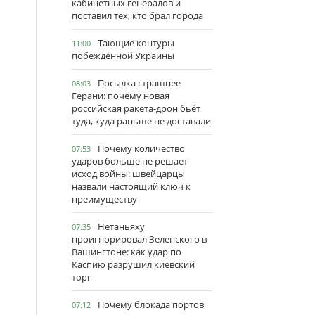
кабинетных генералов и
поставил тех, кто брал города
Тающие контуры
11:00
побеждённой Украины
Посылка страшнее
08:03
Герани: почему новая
российская ракета-дрон бьёт
туда, куда раньше не доставали
Почему количество
07:53
ударов больше не решает
исход войны: швейцарцы
назвали настоящий ключ к
преимуществу
Нетаньяху
07:35
проигнорировал Зеленского в
Вашингтоне: как удар по
Каспию разрушил киевский
торг
Почему блокада портов
07:12