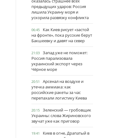
оказалась страшнее всех
предыдущих ударов: Россия
лишила Украину моря и
ускорила развязку конфликта
Как Киев рисует «застой
06:45
на фронте», пока русские берут
Бакшеевку и давят на север
Запад уже не поможет:
21:03
Россия парализовала
украинский экспорт через
Чёрное море
Арсенал на воздухе и
20:51
утечка аммиака: как
российские ракеты за час
перепахали логистику Киева
Зеленский — гробовщик
20:15
Украины: слова Жириновского
звучат уже как приговор
Киев в огне, Драпатый в
19:41