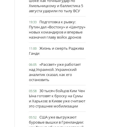
шоке: как точный удар по
Хмельницкому и баллистика 5
августа ударили по тылу ВСУ
Подготовка к рывку:
19:33
Путин дал «Востоку» и «Центру»
новых командиров и впервые
назначил главу войск дронов
Жизнь и смерть Раджива
11:00
Ганди
«Рассвет» уже работает
06:05
над Украиной. Украинский
аналитик сказал, как его
остановить
30 тысяч бойцов Ким Чен
05:58
Ына готовят к броску на Сумы
и Харьков: в Киеве уже считают
это страшнее мобилизации
США уже выгружают
05:52
буровые вышки в Гренландии: