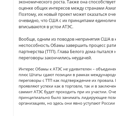
экономического роста. Также она способствуе
оценке общих интересов между странами Азиат
Поэтому, их новый проект может оказаться оче
очевидно, что США с их принципами единоличн
вписываются в устои АТЭС.
Вообще, одним из поводов непринятия США в 
неспособность Обамы завершить процесс рат
партнерства (ТТП). Глава Белого дома пытался
переговоры закончились неудачей.
Интерес Обамы к АТЭС не удивителен – объедине
плюс Штаты сдают позиции в рамках международ
переговоры с ТТП как подтверждение их провала. 
проявляют успехи как в торговле, так и в заключ
саммит АТЭС будет проходить при их участии. Оч
принципиально было занимать лидирующие пози
организациях, но здесь они явно уступают России