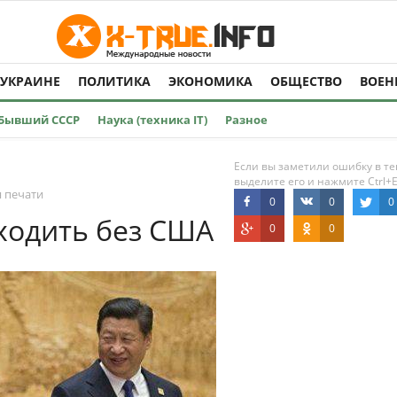
 УКРАИНЕ
ПОЛИТИКА
ЭКОНОМИКА
ОБЩЕСТВО
ВОЕН
Бывший СССР
Наука (техника IT)
Разное
Если вы заметили ошибку в те
выделите его и нажмите Ctrl+E
я печати
0
0
0
ходить без США
0
0