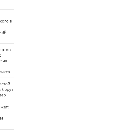
кого в
о
кий
ортов
х
ссия
ликта
застой
е берут
вер
ожет:
ез