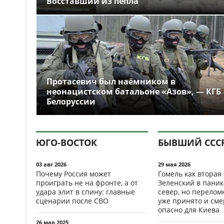
Восставший из пепла
Протасевич был наёмником в
неонацистском батальоне «Азов», — КГБ
Белоруссии
ЮГО-ВОСТОК
БЫВШИЙ ССС
03 авг 2026
29 мая 2026
Почему Россия может
Гомель как вторая
проиграть не на фронте, а от
Зеленский в паник
удара элит в спину: главные
север, но перело
сценарии после СВО
уже принято и см
опасно для Киева
26 мар 2025