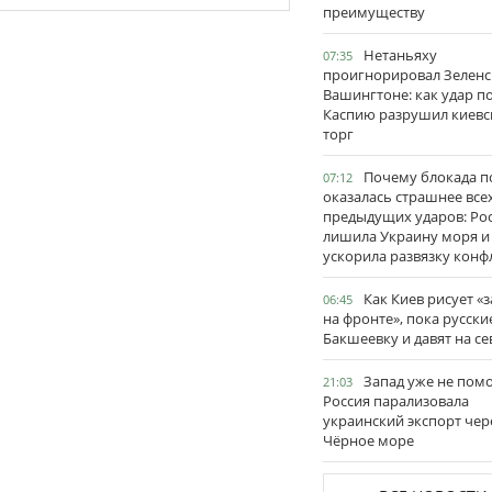
преимуществу
Нетаньяху
07:35
проигнорировал Зеленс
Вашингтоне: как удар п
Каспию разрушил киевс
торг
Почему блокада п
07:12
оказалась страшнее все
предыдущих ударов: Ро
лишила Украину моря и
ускорила развязку конф
Как Киев рисует «
06:45
на фронте», пока русски
Бакшеевку и давят на се
Запад уже не пом
21:03
Россия парализовала
украинский экспорт чер
Чёрное море