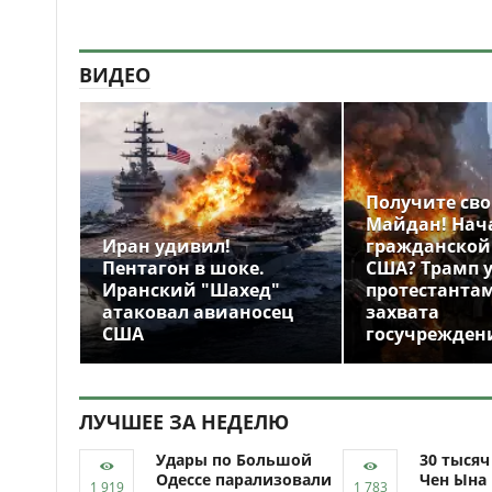
ВИДЕО
Получите св
Майдан! Нач
Иран удивил!
гражданской
Пентагон в шоке.
США? Трамп 
Иранский "Шахед"
протестантам
атаковал авианосец
захвата
США
госучрежден
ЛУЧШЕЕ ЗА НЕДЕЛЮ
Удары по Большой
30 тыся
Одессе парализовали
Чен Ына 