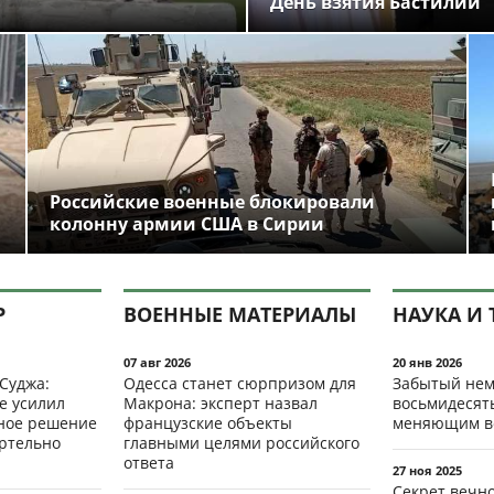
День взятия Бастилии
Российские военные блокировали
колонну армии США в Сирии
Р
ВОЕННЫЕ МАТЕРИАЛЫ
НАУКА И 
07 авг 2026
20 янв 2026
 Суджа:
Одесса станет сюрпризом для
Забытый нем
е усилил
Макрона: эксперт назвал
восьмидесят
мное решение
французские объекты
меняющим в
ертельно
главными целями российского
ответа
27 ноя 2025
Секрет вечн