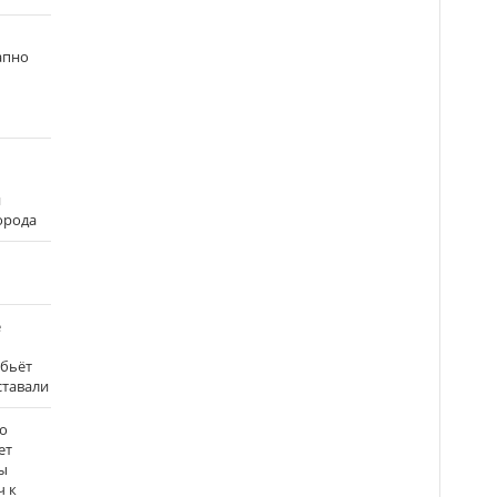
апно
и
города
е
 бьёт
ставали
о
ет
ы
ч к