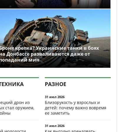
Броня крепка? Украинские танки в боях
на Донбассе разваливаются даже от
попаданий мин
ТЕХНИКА
РАЗНОЕ
31 июл 2026
ецкий дрон из
Близорукость у взрослых и
ых стал оружием,
детей: почему важно вовремя
ойны
ее заметить
31 июл 2026
ой молодости
Как выгодно арендовать