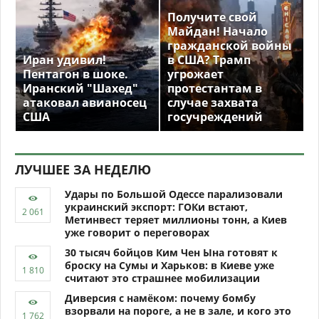
Получите свой
Майдан! Начало
гражданской войны
Иран удивил!
в США? Трамп
Пентагон в шоке.
угрожает
Иранский "Шахед"
протестантам в
атаковал авианосец
случае захвата
США
госучреждений
ЛУЧШЕЕ ЗА НЕДЕЛЮ
Удары по Большой Одессе парализовали
украинский экспорт: ГОКи встают,
Метинвест теряет миллионы тонн, а Киев
уже говорит о переговорах
30 тысяч бойцов Ким Чен Ына готовят к
броску на Сумы и Харьков: в Киеве уже
считают это страшнее мобилизации
Диверсия с намёком: почему бомбу
взорвали на пороге, а не в зале, и кого это