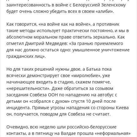
заинтересованность в войне с Белоруссией Зеленскому
будет очень сложно убедить всех в своем «алиби».
Как говорится, «на войне как на войне», а противник
такие методы использует практически постоянно, и мы в
абсолютном моральном праве ответить зеркально. Как
отметил Дмитрий Медведев: «За гранью приемлемого
для нас должно остаться одно: умышленное уничтожение
гражданских лиц».
Но для таких решений нужны двое, а Батька пока
всячески демонстрирует свое «миролюбие», уже
начинающее входить в стадию, скажем помягче,
«нерешительности». Даже обратиться за созывом
заседания Совбеза ООН по нападению на автобус с
детьми он «собрался с духом» спустя 10 дней после
инцидента. Прямые угрозы нападения со стороны Киева
он, получается, поводом для Совбеза не считает.
Очевидно, всю неделю шли российско-белорусские
контакты, а в пятницу на Валдае прошла «неформальная»