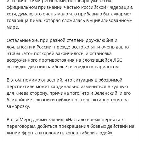
историческими регионами, не говоря уже об их
официальном признании частью Российской Федерации,
хотя, думаю, это очень мало что прибавило бы к «карме»
товарища Кима, которая сложилась в «цивилизованном»
мире.
Остальные же, при разной степени дружелюбия и
лояльности к России, прежде всего хотят и очень давно,
чтобы «это» поскорей закончилось, и остановка
вооруженного противостояния на сложившейся ЛБС
выглядит для них наиболее очевидным вариантом.
В этом, помимо опасений, что ситуация в обозримой
перспективе может кардинально измениться в худшую
для Киева сторону, причина того, что и Зеленский, и его
ближайшие союзники публично столь активно топят за
заморозку.
Вот и Мерц днями заявил: «Настало время перейти к
переговорам, добиться прекращения боевых действий на
линии фронта и положить конец гибели людей».