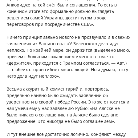
Анкоридже на сей счёт были соглашения. То есть в
конечном итоге это формально должно выглядеть
решением самой Украины, достигнутом в ходе
переговоров при посредничестве США».
Ничего принципиально нового не прозвучало и в свежих
заявлениях из Вашингтона. «У Зеленского дела идут
неплохо. По крайней мере, он держится (выделено мною,
причем с большим сожалением именно в том, что
«держится», приходится с Трампом согласиться. — Авт.)
— с обеих сторон гибнет много людей. Но я думаю, что у
него дела идут неплохо».
Весьма аккуратный комментарий и, повторюсь,
предельно наивно было ожидать заявлений об
уверенности в скорой победе России. Это же относится и
нашумевшему у нас заявлению Рубио: «На Аляске не
было никакого соглашения; на Аляске было сделано
предложение. Это никогда не было соглашением».
И тут внешне всё достаточно логично. Конфликт между