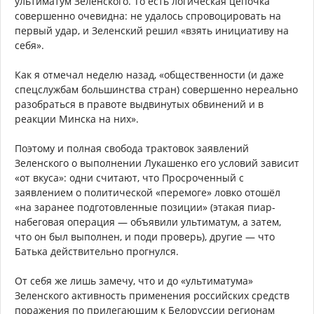
ультиматум Зеленского. То есть логическая цепочка
совершенно очевидна: не удалось спровоцировать на
первый удар, и Зеленский решил «взять инициативу на
себя».
Как я отмечал неделю назад, «общественности (и даже
спецслужбам большинства стран) совершенно нереально
разобраться в правоте выдвинутых обвинений и в
реакции Минска на них».
Поэтому и полная свобода трактовок заявлений
Зеленского о выполнении Лукашенко его условий зависит
«от вкуса»: одни считают, что Просроченный с
заявлением о политической «перемоге» ловко отошёл
«на заранее подготовленные позиции» (этакая пиар-
набеговая операция — объявили ультиматум, а затем,
что он был выполнен, и поди проверь), другие — что
Батька действительно прогнулся.
От себя же лишь замечу, что и до «ультиматума»
Зеленского активность применения российских средств
поражения по прилегающим к Белоруссии регионам