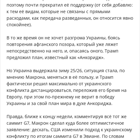
поэтому почти прекратил её поддержку (от себя добавлю:
к тем её видам, которые не связаны с прямыми
расходами, как передача разведанных, он относится явно
спокойнее).
В то же время он не хочет разгрома Украины, боясь
повторения афганского позора, который уже ляжет
непосредственно на него, и, опасаясь оного, Трамп
предложил план, известный как «Анкоридж».
Но Украина выдержала зиму 25/26, ситуация стала, по
мнению Макрона, меняться в её пользу, и Трамп
фактически решил максимально от украинского
конфликта дистанцироваться, переложив его бремя на
Европу, при этом по-прежнему не верит в победу
Украины и за свой план мира в духе Анкориджа.
Правда, ближе к концу недели, комментируя всё тот же
саммит G7, Макрон сделал куда более оптимистичное
заявление: дескать, США изменили подход к украинскому
конфликту по итогам саммита G7 в Эвиане. По словам