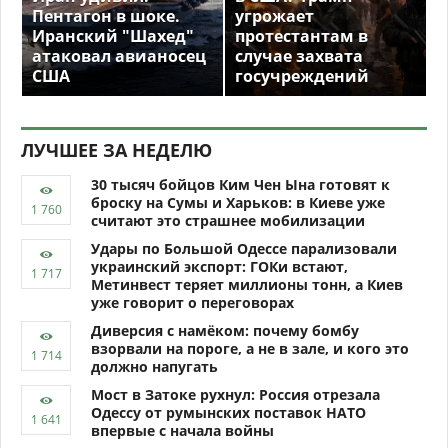
Пентагон в шоке.
угрожает
Иранский "Шахед"
протестантам в
атаковал авианосец
случае захвата
США
госучреждений
ЛУЧШЕЕ ЗА НЕДЕЛЮ
30 тысяч бойцов Ким Чен Ына готовят к
броску на Сумы и Харьков: в Киеве уже
считают это страшнее мобилизации
Удары по Большой Одессе парализовали
украинский экспорт: ГОКи встают,
Метинвест теряет миллионы тонн, а Киев
уже говорит о переговорах
Диверсия с намёком: почему бомбу
взорвали на пороге, а не в зале, и кого это
должно напугать
Мост в Затоке рухнул: Россия отрезала
Одессу от румынских поставок НАТО
впервые с начала войны