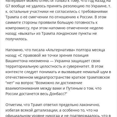
«Впервые» можно отнести только к тому, что год назад на
G7 вообще не удалось принять резолюцию по Украине, т.
к. остальные участники не согласились с требованиями
Трампа о её смягчении по отношению к России. В этом
саммите стороны проявили большую готовность к
компромиссу, при этом напомню отмеченное неделю
назад: «выжать» из Трампа лондонские пункты не
получилось.
Напомню, что писала «Альтернатива» полтора месяца
назад: «С правовой же точки зрения позиция
Вашингтона неизменна — Украина защищает свою
территориальную целостность и суверенитет. В этом
контексте следует понимать и вызвавшее немалый шум в
отечественном медиапространстве краткое трамповское
“нет” на вопрос “Возможно ли достижение
взаимопонимания между вами и Путиным о том, что
России достанется весь Донбасс?”
Отметим, что Трамп ответил предельно лаконично,
избегая всякой детализации, а особенно то, что на
официальном уровне никогда и не подтверждалось, что в