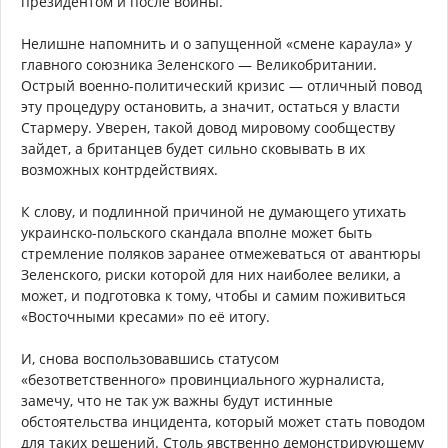
президентом и после войны.
Нелишне напомнить и о запущенной «смене караула» у
главного союзника Зеленского — Великобритании.
Острый военно-политический кризис — отличный повод
эту процедуру остановить, а значит, остаться у власти
Стармеру. Уверен, такой довод мировому сообществу
зайдет, а британцев будет сильно сковывать в их
возможных контрдействиях.
К слову, и подлинной причиной не думающего утихать
украинско-польского скандала вполне может быть
стремление поляков заранее отмежеваться от авантюры
Зеленского, риски которой для них наиболее велики, а
может, и подготовка к тому, чтобы и самим поживиться
«Восточными кресами» по её итогу.
И, снова воспользовавшись статусом
«безответственного» провинциального журналиста,
замечу, что не так уж важны будут истинные
обстоятельства инцидента, который может стать поводом
для таких решений. Столь явственно демонстрирующему