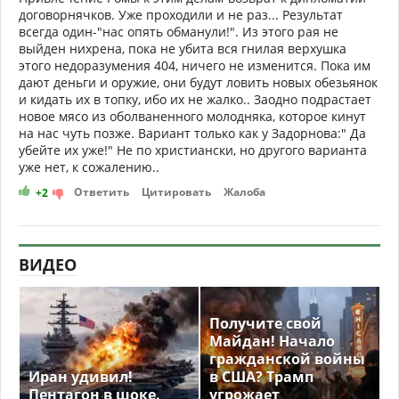
договорнячков. Уже проходили и не раз... Результат
всегда один-"нас опять обманули!". Из этого рая не
выйден нихрена, пока не убита вся гнилая верхушка
этого недоразумения 404, ничего не изменится. Пока им
дают деньги и оружие, они будут ловить новых обезьянок
и кидать их в топку, ибо их не жалко.. Заодно подрастает
новое мясо из оболваненного молодняка, которое кинут
на нас чуть позже. Вариант только как у Задорнова:" Да
убейте их уже!" Не по христиански, но другого варианта
уже нет, к сожалению..
Ответить
Цитировать
Жалоба
+2
ВИДЕО
Получите свой
Майдан! Начало
гражданской войны
Иран удивил!
в США? Трамп
Пентагон в шоке.
угрожает