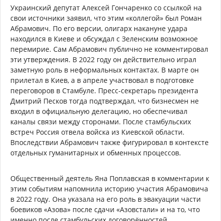
Украинский депутат Алексей Гончаренко со ссылкой на
свои источники заявил, что этим «коллегой» был Роман
Абрамович. По его версии, олигарх накануне удара
находился в Киеве и обсуждал с Зеленским возможное
перемирие. Сам Абрамович публично не комментировал
эти утверждения. В 2022 году он действительно играл
заметную роль в неформальных контактах. В марте он
прилетал в Киев, а в апреле участвовал в подготовке
переговоров в Стамбуле. Пресс-секретарь президента
Дмитрий Песков тогда подтверждал, что бизнесмен не
входил в официальную делегацию, но обеспечивал
каналы связи между сторонами. После стамбульских
встреч Россия отвела войска из Киевской области.
Впоследствии Абрамович также фигурировал в контексте
отдельных гуманитарных и обменных процессов.
Общественный деятель Яна Поплавская в комментарии к
этим событиям напомнила историю участия Абрамовича
в 2022 году. Она указала на его роль в эвакуации части
боевиков «Азова» после сдачи «Азовстали» и на то, что
именно после стамбульских договорённостей