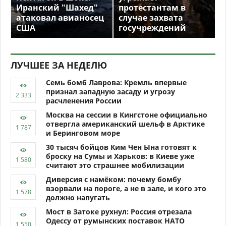
Иранский "Шахед"
протестантам в
атаковал авианосец
случае захвата
США
госучреждений
ЛУЧШЕЕ ЗА НЕДЕЛЮ
Семь бомб Лаврова: Кремль впервые
признал западную засаду и угрозу
расчленения России
Москва на сессии в Кингстоне официально
отвергла американский шельф в Арктике
и Беринговом море
30 тысяч бойцов Ким Чен Ына готовят к
броску на Сумы и Харьков: в Киеве уже
считают это страшнее мобилизации
Диверсия с намёком: почему бомбу
взорвали на пороге, а не в зале, и кого это
должно напугать
Мост в Затоке рухнул: Россия отрезала
Одессу от румынских поставок НАТО