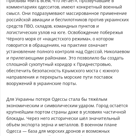
Призывы «бить всем, что летает», прозвучавшие в
комментариях одесситов, имеют конкретный военный
смысл. Они подразумевают массированное применение
российской авиации и беспилотников против украинских
средств ПВО, складов, командных пунктов и
логистических узлов на юге. Освобождение побережья
Чёрного моря от «нацистского режима», о котором
говорится в обращениях, на практике означает
установление полного контроля над Одессой, Николаевом
и прилегающими районами. Это позволило бы создать
сплошной сухопутный коридор к Приднестровью,
обеспечить безопасность Крымского моста с южного
направления и перекрыть морские пути поставок
вооружений в украинские порты.
Для Украины потеря Одессы стала бы тяжёлым
экономическим и символическим ударом. Город остаётся
крупнейшим портом страны даже в условиях частичной
блокады. Через него исторически шёл значительный
объём экспорта зерна и металлов. В военном плане
Одесса — база для морских дронов и возможных