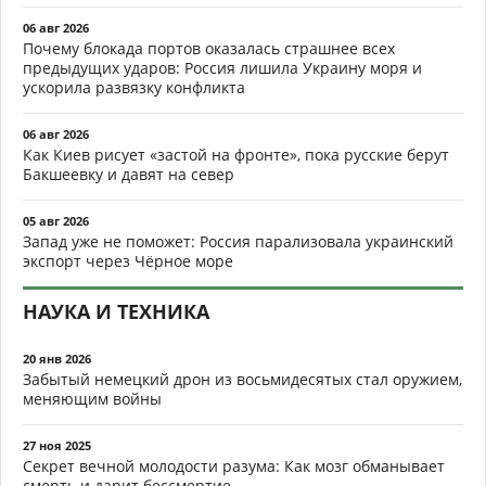
06 авг 2026
Почему блокада портов оказалась страшнее всех
предыдущих ударов: Россия лишила Украину моря и
ускорила развязку конфликта
06 авг 2026
Как Киев рисует «застой на фронте», пока русские берут
Бакшеевку и давят на север
05 авг 2026
Запад уже не поможет: Россия парализовала украинский
экспорт через Чёрное море
НАУКА И ТЕХНИКА
20 янв 2026
Забытый немецкий дрон из восьмидесятых стал оружием,
меняющим войны
27 ноя 2025
Секрет вечной молодости разума: Как мозг обманывает
смерть и дарит бессмертие