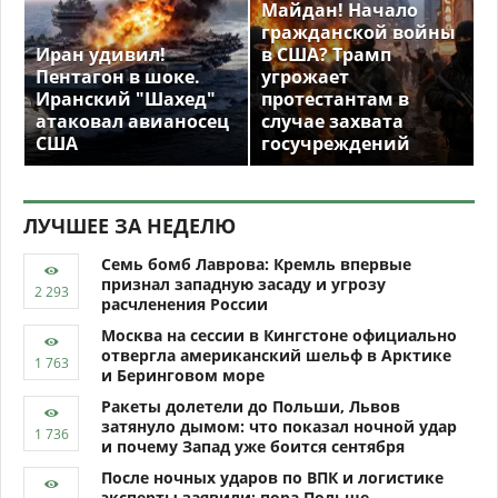
Майдан! Начало
гражданской войны
Иран удивил!
в США? Трамп
Пентагон в шоке.
угрожает
Иранский "Шахед"
протестантам в
атаковал авианосец
случае захвата
США
госучреждений
ЛУЧШЕЕ ЗА НЕДЕЛЮ
Семь бомб Лаврова: Кремль впервые
признал западную засаду и угрозу
расчленения России
Москва на сессии в Кингстоне официально
отвергла американский шельф в Арктике
и Беринговом море
Ракеты долетели до Польши, Львов
затянуло дымом: что показал ночной удар
и почему Запад уже боится сентября
После ночных ударов по ВПК и логистике
эксперты заявили: пора Польше